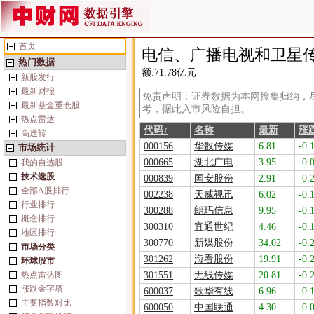
首页
电信、广播电视和卫星
热门数据
额:
71.78亿元
新股发行
最新财报
免责声明：证券数据为本网搜集归纳，
最新基金重仓股
考，据此入市风险自担。
热点雷达
代码↑
名称
最新
涨
高送转
000156
华数传媒
6.81
-0.
市场统计
000665
湖北广电
3.95
-0.
我的自选股
技术选股
000839
国安股份
2.91
-0.
全部A股排行
002238
天威视讯
6.02
-0.
行业排行
300288
朗玛信息
9.95
-0.
概念排行
300310
宜通世纪
4.46
-0.
地区排行
300770
新媒股份
34.02
-0.
市场分类
301262
海看股份
19.91
-0.
环球股市
热点雷达图
301551
无线传媒
20.81
-0.
涨跌金字塔
600037
歌华有线
6.96
-0.
主要指数对比
600050
中国联通
4.30
-0.