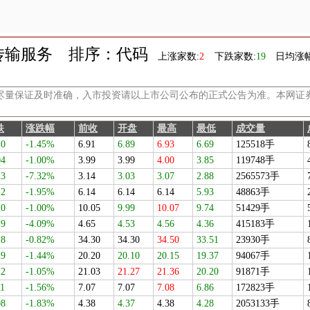
传输服务
排序：代码
上涨家数:
2
下跌家数:
19
日均涨幅
尽量保证及时准确，入市投资请以上市公司公布的正式公告为准。本网证
跌
涨跌幅
前收
开盘
最高
最低
成交量
10
-1.45%
6.91
6.89
6.93
6.69
125518手
04
-1.00%
3.99
3.99
4.00
3.85
119748手
23
-7.32%
3.14
3.03
3.07
2.88
2565573手
12
-1.95%
6.14
6.14
6.14
5.93
48863手
10
-1.00%
10.05
9.99
10.07
9.74
51429手
19
-4.09%
4.65
4.53
4.56
4.36
415183手
28
-0.82%
34.30
34.30
34.50
33.51
23930手
29
-1.44%
20.20
20.10
20.15
19.37
94067手
22
-1.05%
21.03
21.27
21.36
20.20
91871手
11
-1.56%
7.07
7.07
7.08
6.86
172823手
08
-1.83%
4.38
4.37
4.38
4.28
2053133手