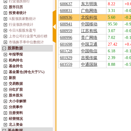
行业涨跌排行
600637
东方明珠
8.22
+0.
股市日历
600831
广电网络
3.31
-0.
投资者统计
600936
北投科技
5.60
-0.
A股涨跌家数统计
600941
中国移动
95.50
-0.
行业涨跌停统计
今日A股股东盈亏
600959
江苏有线
3.07
-0.
上市公司行业景气排行榜
600996
贵广网络
7.02
-0.
市场换手率中位数统计
601698
中国卫通
27.42
+0.
股票数据
601728
中国电信
6.18
-0.
年报季报
601929
吉视传媒
2.39
-0.
机构持仓
603559
中通国脉
8.88
-0.
基金持仓
基金重仓(持仓大于5%)
新股
交易数据
分红扩股
股本股东
大小非解禁
分类事件
注册资料
经营情况
北上资金
基金数据