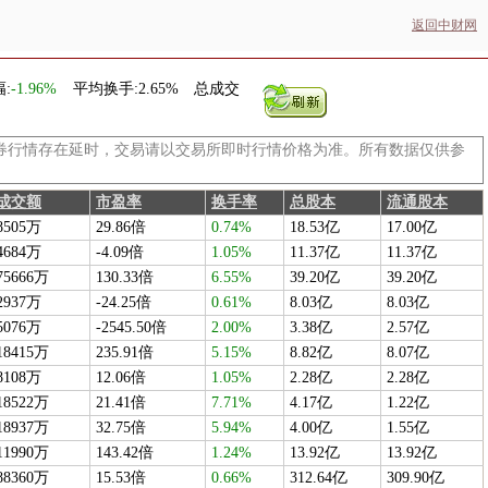
返回中财网
:
-1.96%
平均换手:
2.65%
总成交
券行情存在延时，交易请以交易所即时行情价格为准。所有数据仅供参
成交额
市盈率
换手率
总股本
流通股本
8505万
29.86倍
0.74%
18.53亿
17.00亿
4684万
-4.09倍
1.05%
11.37亿
11.37亿
75666万
130.33倍
6.55%
39.20亿
39.20亿
2937万
-24.25倍
0.61%
8.03亿
8.03亿
5076万
-2545.50倍
2.00%
3.38亿
2.57亿
18415万
235.91倍
5.15%
8.82亿
8.07亿
8108万
12.06倍
1.05%
2.28亿
2.28亿
18522万
21.41倍
7.71%
4.17亿
1.22亿
18937万
32.75倍
5.94%
4.00亿
1.55亿
11990万
143.42倍
1.24%
13.92亿
13.92亿
88360万
15.53倍
0.66%
312.64亿
309.90亿