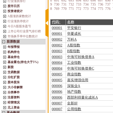
0
691
692
693
694
695
696
697
698
行业涨跌排行
9
730
731
732
733
734
735
736
737
股市日历
8
769
770
771
772
773
774
775
776
投资者统计
A股涨跌家数统计
行业涨跌停统计
代码↑
名称
今日A股股东盈亏
000001
平安银行
上市公司行业景气排行榜
000001
华夏成长
市场换手率中位数统计
000002
万科A
股票数据
000002
A股指数
年报季报
000003
B股指数
机构持仓
000003
中海可转换债券A
基金持仓
基金重仓(持仓大于5%)
000004
工业指数
新股
000004
中海可转换债券C
交易数据
000005
商业指数
分红扩股
000005
嘉实增强信用
股本股东
000006
深振业A
大小非解禁
000006
地产指数
分类事件
注册资料
000006
西部利得量化成长A
经营情况
000007
全新好
北上资金
000007
公用指数
基金数据