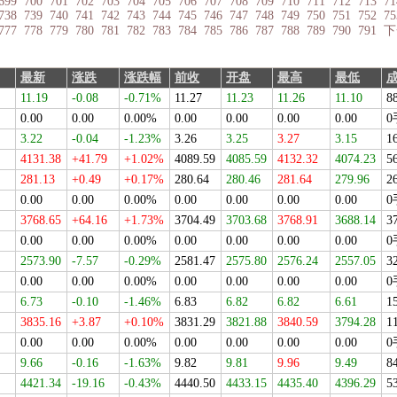
699
700
701
702
703
704
705
706
707
708
709
710
711
712
713
71
738
739
740
741
742
743
744
745
746
747
748
749
750
751
752
75
777
778
779
780
781
782
783
784
785
786
787
788
789
790
791
下
最新
涨跌
涨跌幅
前收
开盘
最高
最低
11.19
-0.08
-0.71%
11.27
11.23
11.26
11.10
8
0.00
0.00
0.00%
0.00
0.00
0.00
0.00
0
3.22
-0.04
-1.23%
3.26
3.25
3.27
3.15
1
4131.38
+41.79
+1.02%
4089.59
4085.59
4132.32
4074.23
5
281.13
+0.49
+0.17%
280.64
280.46
281.64
279.96
2
0.00
0.00
0.00%
0.00
0.00
0.00
0.00
0
3768.65
+64.16
+1.73%
3704.49
3703.68
3768.91
3688.14
3
0.00
0.00
0.00%
0.00
0.00
0.00
0.00
0
2573.90
-7.57
-0.29%
2581.47
2575.80
2576.24
2557.05
3
0.00
0.00
0.00%
0.00
0.00
0.00
0.00
0
6.73
-0.10
-1.46%
6.83
6.82
6.82
6.61
1
3835.16
+3.87
+0.10%
3831.29
3821.88
3840.59
3794.28
1
0.00
0.00
0.00%
0.00
0.00
0.00
0.00
0
9.66
-0.16
-1.63%
9.82
9.81
9.96
9.49
8
4421.34
-19.16
-0.43%
4440.50
4433.15
4435.40
4396.29
5