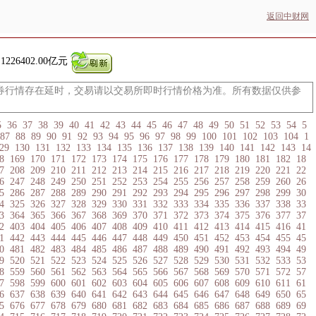
返回中财网
:
1226402.00亿元
券行情存在延时，交易请以交易所即时行情价格为准。所有数据仅供参
5
36
37
38
39
40
41
42
43
44
45
46
47
48
49
50
51
52
53
54
5
87
88
89
90
91
92
93
94
95
96
97
98
99
100
101
102
103
104
1
29
130
131
132
133
134
135
136
137
138
139
140
141
142
143
14
8
169
170
171
172
173
174
175
176
177
178
179
180
181
182
18
7
208
209
210
211
212
213
214
215
216
217
218
219
220
221
22
6
247
248
249
250
251
252
253
254
255
256
257
258
259
260
26
5
286
287
288
289
290
291
292
293
294
295
296
297
298
299
30
4
325
326
327
328
329
330
331
332
333
334
335
336
337
338
33
3
364
365
366
367
368
369
370
371
372
373
374
375
376
377
37
2
403
404
405
406
407
408
409
410
411
412
413
414
415
416
41
1
442
443
444
445
446
447
448
449
450
451
452
453
454
455
45
0
481
482
483
484
485
486
487
488
489
490
491
492
493
494
49
9
520
521
522
523
524
525
526
527
528
529
530
531
532
533
53
8
559
560
561
562
563
564
565
566
567
568
569
570
571
572
57
7
598
599
600
601
602
603
604
605
606
607
608
609
610
611
61
6
637
638
639
640
641
642
643
644
645
646
647
648
649
650
65
5
676
677
678
679
680
681
682
683
684
685
686
687
688
689
69