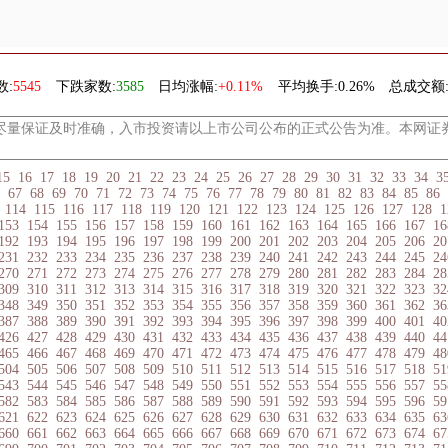
数:
5545
下跌家数:
3585
日均涨幅:
+0.11%
平均换手:
0.26%
总成交额
尽量保证及时准确，入市投资请以上市公司公布的正式公告为准。本网证
15
16
17
18
19
20
21
22
23
24
25
26
27
28
29
30
31
32
33
34
3
67
68
69
70
71
72
73
74
75
76
77
78
79
80
81
82
83
84
85
86
114
115
116
117
118
119
120
121
122
123
124
125
126
127
128
1
153
154
155
156
157
158
159
160
161
162
163
164
165
166
167
16
192
193
194
195
196
197
198
199
200
201
202
203
204
205
206
20
231
232
233
234
235
236
237
238
239
240
241
242
243
244
245
24
270
271
272
273
274
275
276
277
278
279
280
281
282
283
284
28
309
310
311
312
313
314
315
316
317
318
319
320
321
322
323
32
348
349
350
351
352
353
354
355
356
357
358
359
360
361
362
36
387
388
389
390
391
392
393
394
395
396
397
398
399
400
401
40
426
427
428
429
430
431
432
433
434
435
436
437
438
439
440
44
465
466
467
468
469
470
471
472
473
474
475
476
477
478
479
48
504
505
506
507
508
509
510
511
512
513
514
515
516
517
518
51
543
544
545
546
547
548
549
550
551
552
553
554
555
556
557
55
582
583
584
585
586
587
588
589
590
591
592
593
594
595
596
59
621
622
623
624
625
626
627
628
629
630
631
632
633
634
635
63
660
661
662
663
664
665
666
667
668
669
670
671
672
673
674
67