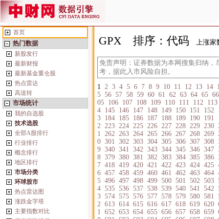
首页
GPX
排序：代码
上涨家
热门数据
新股发行
免责声明：证券数据为本网搜集归纳，
最新财报
考，据此入市风险自担。
最新基金重仓股
热点雷达
1
2
3
4
5
6
7
8
9
10
11
12
13
14
高送转
5
56
57
58
59
60
61
62
63
64
65
66
05
106
107
108
109
110
111
112
113
市场统计
4
145
146
147
148
149
150
151
152
我的自选股
3
184
185
186
187
188
189
190
191
技术选股
2
223
224
225
226
227
228
229
230
全部A股排行
1
262
263
264
265
266
267
268
269
0
301
302
303
304
305
306
307
308
行业排行
9
340
341
342
343
344
345
346
347
概念排行
8
379
380
381
382
383
384
385
386
地区排行
7
418
419
420
421
422
423
424
425
市场分类
6
457
458
459
460
461
462
463
464
5
496
497
498
499
500
501
502
503
环球股市
4
535
536
537
538
539
540
541
542
热点雷达图
3
574
575
576
577
578
579
580
581
涨跌金字塔
2
613
614
615
616
617
618
619
620
主要指数对比
1
652
653
654
655
656
657
658
659