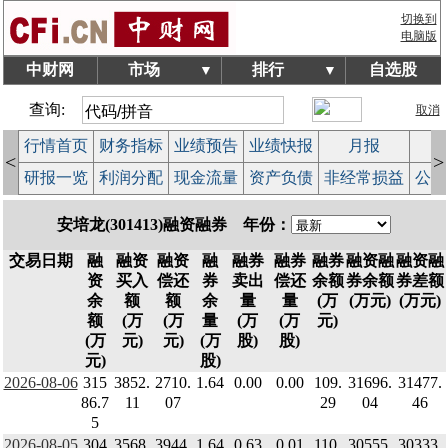
切换到
电脑版
中财网
市场
排行
自选股
▼
▼
查询:
取消
行情首页
财务指标
业绩预告
业绩快报
月报
减
<
>
研报一览
利润分配
现金流量
资产负债
非经常损益
公司
安培龙(301413)融资融券 年份：
交易日期
融
融资
融资
融
融券
融券
融券
融资融
融资融
资
买入
偿还
券
卖出
偿还
余额
券余额
券差额
余
额
额
余
量
量
(万
(万元)
(万元)
额
(万
(万
量
(万
(万
元)
(万
元)
元)
(万
股)
股)
元)
股)
2026-08-06
315
3852.
2710.
1.64
0.00
0.00
109.
31696.
31477.
86.7
11
07
29
04
46
5
2026-08-05
304
3568.
3944.
1.64
0.63
0.01
110.
30555.
30333.