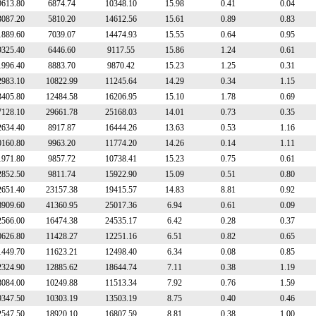
9613.80
6874.74
10348.10
15.98
0.41
0.04
3087.20
5810.20
14612.56
15.61
0.89
0.83
1889.60
7039.07
14474.93
15.55
0.64
0.95
9325.40
6446.60
9117.55
15.86
1.24
0.61
1996.40
8883.70
9870.42
15.23
1.25
0.31
2983.10
10822.99
11245.64
14.29
0.34
1.15
3405.80
12484.58
16206.95
15.10
1.78
0.69
7128.10
29661.78
25168.03
14.01
0.73
0.35
2634.40
8917.87
16444.26
13.63
0.53
1.16
0160.80
9963.20
11774.20
14.26
0.14
1.11
1971.80
9857.72
10738.41
15.23
0.75
0.61
2852.50
9811.74
15922.90
15.09
0.51
0.80
2651.40
23157.38
19415.57
14.83
8.81
0.92
8909.60
41360.95
25017.36
6.94
0.61
0.09
2566.00
16474.38
24535.17
6.42
0.28
0.37
0626.80
11428.27
12251.16
6.51
0.82
0.65
1449.70
11623.21
12498.40
6.34
0.08
0.85
2324.90
12885.62
18644.74
7.11
0.38
1.19
8084.00
10249.88
11513.34
7.92
0.76
1.59
9347.50
10303.19
13503.19
8.75
0.40
0.46
2547.50
18920.10
16807.59
8.81
0.38
1.00