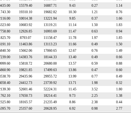
0435.00
15579.40
16887.71
9.43
0.27
1.14
1743.30
19310.10
19682.82
10.30
1.21
0.76
2116.00
10014.38
13221.94
9.85
0.37
1.66
5323.60
10683.92
13119.21
11.14
1.50
1.83
7758.80
12926.85
16993.69
11.47
0.63
0.94
1825.70
8793.07
11158.47
11.78
1.97
1.85
4191.10
11463.86
13113.23
11.66
0.49
1.50
5840.50
15662.06
17060.65
12.67
0.76
1.49
7239.00
14383.76
18144.33
13.40
0.49
0.66
0999.60
15818.72
20680.00
13.57
0.59
0.88
5860.90
19821.85
17499.63
13.86
0.47
0.60
3538.70
29435.96
29955.72
13.99
0.77
0.49
4058.40
24412.73
23739.92
13.71
1.98
0.32
2139.30
52601.46
52224.31
11.45
3.52
1.80
1762.10
17650.73
18214.41
9.73
2.25
1.38
2325.80
18165.57
21235.49
8.86
2.38
0.44
5395.70
25357.60
20628.95
6.92
0.98
2.77