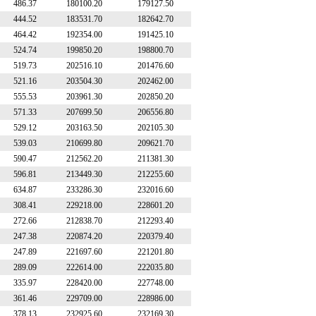
486.37
180100.20
179127.50
444.52
183531.70
182642.70
464.42
192354.00
191425.10
524.74
199850.20
198800.70
519.73
202516.10
201476.60
521.16
203504.30
202462.00
555.53
203961.30
202850.20
571.33
207699.50
206556.80
529.12
203163.50
202105.30
539.03
210699.80
209621.70
590.47
212562.20
211381.30
596.81
213449.30
212255.60
634.87
233286.30
232016.60
308.41
229218.00
228601.20
272.66
212838.70
212293.40
247.38
220874.20
220379.40
247.89
221697.60
221201.80
289.09
222614.00
222035.80
335.97
228420.00
227748.00
361.46
229709.00
228986.00
378.13
232925.60
232169.30