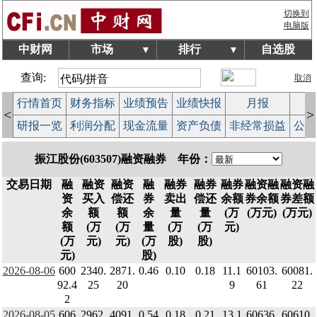
切换到
电脑版
中财网
市场
排行
自选股
▼
▼
查询:
取消
行情首页
财务指标
业绩预告
业绩快报
月报
减
<
>
研报一览
利润分配
现金流量
资产负债
非经常损益
公司
振江股份(603507)融资融券 年份：
交易日期
融
融资
融资
融
融券
融券
融券
融资融
融资融
资
买入
偿还
券
卖出
偿还
余额
券余额
券差额
余
额
额
余
量
量
(万
(万元)
(万元)
额
(万
(万
量
(万
(万
元)
(万
元)
元)
(万
股)
股)
元)
股)
2026-08-06
600
2340.
2871.
0.46
0.10
0.18
11.1
60103.
60081.
92.4
25
20
9
61
22
2
2026-08-05
606
2962.
4091.
0.54
0.18
0.21
13.1
60636.
60610.