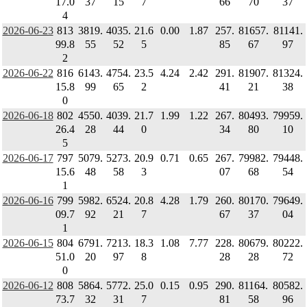
17.0
37
15
7
66
70
37
4
2026-06-23
813
3819.
4035.
21.6
0.00
1.87
257.
81657.
81141.
99.8
55
52
5
85
67
97
2
2026-06-22
816
6143.
4754.
23.5
4.24
2.42
291.
81907.
81324.
15.8
99
65
2
41
21
38
0
2026-06-18
802
4550.
4039.
21.7
1.99
1.22
267.
80493.
79959.
26.4
28
44
0
34
80
10
5
2026-06-17
797
5079.
5273.
20.9
0.71
0.65
267.
79982.
79448.
15.6
48
58
3
07
68
54
1
2026-06-16
799
5982.
6524.
20.8
4.28
1.79
260.
80170.
79649.
09.7
92
21
7
67
37
04
1
2026-06-15
804
6791.
7213.
18.3
1.08
7.77
228.
80679.
80222.
51.0
20
97
8
28
28
72
0
2026-06-12
808
5864.
5772.
25.0
0.15
0.95
290.
81164.
80582.
73.7
32
31
7
81
58
96