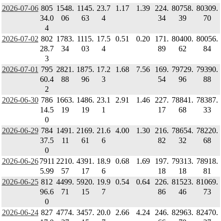
2026-07-06
805
1548.
1145.
23.7
1.17
1.39
224.
80758.
80309.
34.0
06
63
4
34
39
70
4
2026-07-02
802
1783.
1115.
17.5
0.51
0.20
171.
80400.
80056.
28.7
34
03
4
89
62
84
3
2026-07-01
795
2821.
1875.
17.2
1.68
7.56
169.
79729.
79390.
60.4
88
96
3
54
96
88
2
2026-06-30
786
1663.
1486.
23.1
2.91
1.46
227.
78841.
78387.
14.5
19
19
1
17
68
33
0
2026-06-29
784
1491.
2169.
21.6
4.00
1.30
216.
78654.
78220.
37.5
11
61
6
82
32
68
0
2026-06-26
7911
2210.
4391.
18.9
0.68
1.69
197.
79313.
78918.
5.99
57
17
6
18
18
81
2026-06-25
812
4499.
5920.
19.9
0.54
0.64
226.
81523.
81069.
96.6
71
15
7
86
46
73
0
2026-06-24
827
4774.
3457.
20.0
2.66
4.24
246.
82963.
82470.