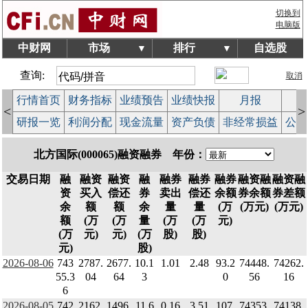
切换到
电脑版
中财网
市场
排行
自选股
▼
▼
查询:
取消
行情首页
财务指标
业绩预告
业绩快报
月报
减
<
>
研报一览
利润分配
现金流量
资产负债
非经常损益
公司
北方国际(000065)融资融券 年份：
交易日期
融
融资
融资
融
融券
融券
融券
融资融
融资融
资
买入
偿还
券
卖出
偿还
余额
券余额
券差额
余
额
额
余
量
量
(万
(万元)
(万元)
额
(万
(万
量
(万
(万
元)
(万
元)
元)
(万
股)
股)
元)
股)
2026-08-06
743
2787.
2677.
10.1
1.01
2.48
93.2
74448.
74262.
55.3
04
64
3
0
56
16
6
2026-08-05
742
2162.
1496.
11.6
0.16
3.51
107.
74353.
74138.