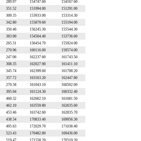
289.97
154747.60
154167.60
351.52
151994.00
151291.00
309.35
153933.00
153314.30
342.80
155879.60
155194.00
350.46
156245.30
155544.30
383.90
154504.40
153736.60
265.31
156454.70
155924.00
270.96
160116.00
159574.00
247.06
162237.60
161743.50
308.35
162027.90
161411.10
345.74
162399.60
161708.20
357.72
163163.20
162447.80
270.58
161043.10
160502.00
395.94
161124.30
160332.40
460.32
162602.10
161681.50
462.10
163559.80
162635.60
453.46
163742.60
162835.70
438.54
170833.40
169956.30
495.63
172029.70
171038.40
523.43
170482.80
169436.00
519.47
171558.20
170519.20