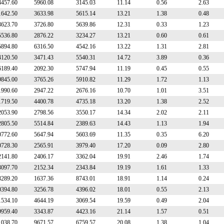
4457.60
5960.08
3145.03
11.14
0.56
2.63
1642.50
3633.98
5615.14
13.21
1.38
0.48
3623.70
3726.80
5639.86
12.31
0.33
1.23
5536.80
2876.22
3234.27
13.21
0.60
0.61
5894.80
6316.50
4542.16
13.22
1.31
2.81
4120.50
3471.43
5540.31
14.72
3.89
0.36
6189.40
2092.30
5747.94
11.19
0.45
0.55
9845.00
3765.26
5910.82
11.29
1.72
1.13
1990.60
2947.22
2676.16
10.70
1.01
3.51
1719.50
4400.78
4735.18
13.20
1.38
2.52
2053.90
2798.56
3550.17
14.34
2.02
2.11
2805.50
5514.84
2389.63
14.43
1.13
1.94
0772.60
5647.94
5603.69
11.35
0.35
6.20
0728.30
2565.91
3979.40
17.20
0.09
2.80
2141.80
2406.17
3362.04
19.91
2.46
1.74
3097.70
2152.34
2343.84
19.19
1.61
1.33
3289.20
1637.36
8743.01
18.91
1.14
0.24
0394.80
3256.78
4396.02
18.01
0.55
2.13
1534.10
4644.19
3069.54
19.59
0.49
2.04
9959.40
3343.87
4423.16
21.14
1.57
0.51
1038.70
9671.57
6759.57
20.08
1.38
1.04