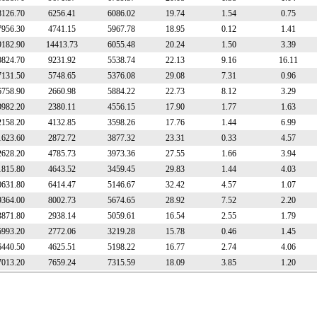
8126.70
6256.41
6086.02
19.74
1.54
0.75
7956.30
4741.15
5967.78
18.95
0.12
1.41
9182.90
14413.73
6055.48
20.24
1.50
3.39
0824.70
9231.92
5538.74
22.13
9.16
16.11
7131.50
5748.65
5376.08
29.08
7.31
0.96
6758.90
2660.98
5884.22
22.73
8.12
3.29
9982.20
2380.11
4556.15
17.90
1.77
1.63
2158.20
4132.85
3598.26
17.76
1.44
6.99
1623.60
2872.72
3877.32
23.31
0.33
4.57
2628.20
4785.73
3973.36
27.55
1.66
3.94
1815.80
4643.52
3459.45
29.83
1.44
4.03
0631.80
6414.47
5146.67
32.42
4.57
1.07
9364.00
8002.73
5674.65
28.92
7.52
2.20
3871.80
2938.14
5059.61
16.54
2.55
1.79
5993.20
2772.06
3219.28
15.78
0.46
1.45
6440.50
4625.51
5198.22
16.77
2.74
4.06
7013.20
7659.24
7315.59
18.09
3.85
1.20