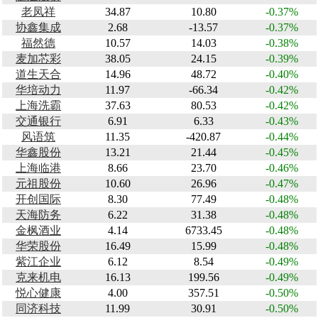
老凤祥
34.87
10.80
-0.37%
协鑫集成
2.68
-13.57
-0.37%
福然德
10.57
14.03
-0.38%
麦加芯彩
38.05
24.15
-0.39%
道生天合
14.96
48.72
-0.40%
华培动力
11.97
-66.34
-0.42%
上海洗霸
37.63
80.53
-0.42%
交通银行
6.91
6.33
-0.43%
风语筑
11.35
-420.87
-0.44%
华鑫股份
13.21
21.44
-0.45%
上海临港
8.66
23.70
-0.46%
元祖股份
10.60
26.96
-0.47%
开创国际
8.30
77.49
-0.48%
天海防务
6.22
31.38
-0.48%
金枫酒业
4.14
6733.45
-0.48%
华荣股份
16.49
15.99
-0.48%
紫江企业
6.12
8.54
-0.49%
克来机电
16.13
199.56
-0.49%
悦心健康
4.00
357.51
-0.50%
同济科技
11.99
30.91
-0.50%