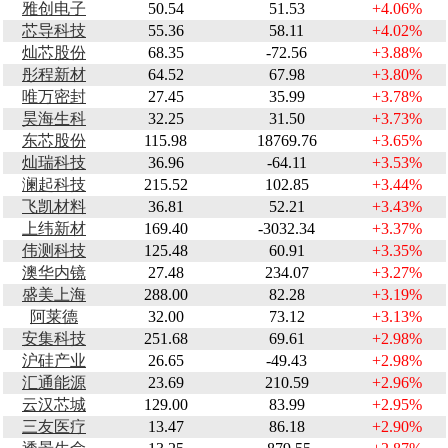
雅创电子
50.54
51.53
+4.06%
芯导科技
55.36
58.11
+4.02%
灿芯股份
68.35
-72.56
+3.88%
彤程新材
64.52
67.98
+3.80%
唯万密封
27.45
35.99
+3.78%
昊海生科
32.25
31.50
+3.73%
东芯股份
115.98
18769.76
+3.65%
灿瑞科技
36.96
-64.11
+3.53%
澜起科技
215.52
102.85
+3.44%
飞凯材料
36.81
52.21
+3.43%
上纬新材
169.40
-3032.34
+3.37%
伟测科技
125.48
60.91
+3.35%
澳华内镜
27.48
234.07
+3.27%
盛美上海
288.00
82.28
+3.19%
阿莱德
32.00
73.12
+3.13%
安集科技
251.68
69.61
+2.98%
沪硅产业
26.65
-49.43
+2.98%
汇通能源
23.69
210.59
+2.96%
云汉芯城
129.00
83.99
+2.95%
三友医疗
13.47
86.18
+2.90%