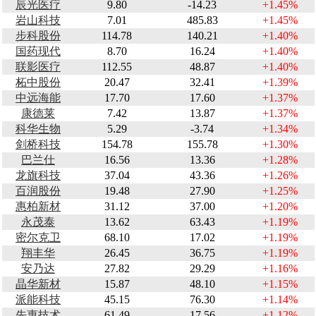
辰光医疗
9.80
-14.23
+1.45%
岩山科技
7.01
485.83
+1.45%
步科股份
114.78
140.21
+1.40%
国药现代
8.70
16.24
+1.40%
联影医疗
112.55
48.87
+1.40%
柘中股份
20.47
32.41
+1.39%
中远海能
17.70
17.60
+1.37%
康德莱
7.42
13.87
+1.37%
科华生物
5.29
-3.74
+1.34%
剑桥科技
154.78
155.78
+1.30%
巴兰仕
16.56
13.36
+1.28%
龙旗科技
37.04
43.36
+1.26%
百润股份
19.48
27.90
+1.25%
惠柏新材
31.12
37.00
+1.20%
永茂泰
13.62
63.43
+1.19%
密尔克卫
68.10
17.02
+1.19%
翔丰华
26.45
36.75
+1.19%
安乃达
27.82
29.29
+1.16%
晶华新材
15.87
48.10
+1.15%
派能科技
45.15
76.30
+1.14%
先惠技术
61.49
17.56
+1.12%