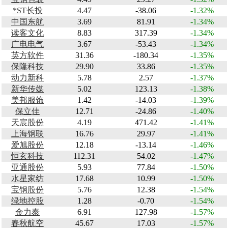
*ST长投
4.47
-38.06
-1.32%
中国东航
3.69
81.91
-1.34%
读客文化
8.83
317.39
-1.34%
广电电气
3.67
-53.43
-1.34%
英方软件
31.36
-180.34
-1.35%
保隆科技
29.90
33.86
-1.35%
动力新科
5.78
2.57
-1.37%
新华传媒
5.02
123.13
-1.38%
美邦服饰
1.42
-14.03
-1.39%
保立佳
12.71
-24.86
-1.40%
天宸股份
4.19
471.42
-1.41%
上海钢联
16.76
29.97
-1.41%
爱旭股份
12.18
-13.14
-1.46%
恒玄科技
112.31
54.02
-1.47%
亚通股份
5.93
77.84
-1.50%
水星家纺
17.68
10.99
-1.50%
宝钢股份
5.76
12.38
-1.54%
绿地控股
1.28
-0.70
-1.54%
金力泰
6.91
127.98
-1.57%
春秋航空
45.67
17.03
-1.57%