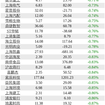
振华重工
4.17
25.70
-0.71%
上海电气
6.83
82.00
-0.73%
霍普股份
32.01
-21.71
-0.74%
上海汽配
12.00
26.04
-0.74%
雪榕生物
5.27
17.26
-0.75%
鼎捷数智
36.66
60.78
-0.76%
ST华铭
11.78
-38.68
-0.76%
上港集团
5.16
8.79
-0.77%
海立股份
14.08
117.64
-0.78%
光明肉业
5.09
-19.21
-0.78%
上海凯鑫
27.93
-681.16
-0.78%
中远海发
2.39
20.35
-0.83%
南侨食品
13.08
376.89
-0.83%
沪农商行
8.29
6.48
-0.84%
嘉麟杰
2.35
50.52
-0.84%
索辰科技
177.84
1201.23
-0.85%
益民集团
3.50
29.09
-0.85%
上海环境
6.98
15.58
-0.85%
上海建工
2.31
14.48
-0.86%
浦发银行
9.21
6.10
-0.86%
地素时尚
11.38
19.32
-0.87%