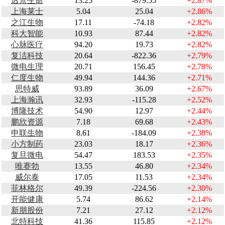
透景生命
13.25
-879.55
+2.87%
上海莱士
5.04
25.04
+2.86%
之江生物
17.11
-74.18
+2.82%
科大智能
10.93
87.44
+2.82%
心脉医疗
94.20
19.73
+2.82%
复洁科技
20.64
-822.36
+2.79%
微电生理
20.71
156.45
+2.78%
仁度生物
49.94
144.36
+2.71%
思特威
93.89
36.09
+2.67%
上海瀚讯
32.93
-115.28
+2.52%
博隆技术
54.90
12.97
+2.44%
鹏欣资源
7.18
69.68
+2.43%
申联生物
8.61
-184.09
+2.38%
小方制药
23.03
18.17
+2.36%
复旦微电
54.47
183.53
+2.35%
唯赛勃
13.55
46.80
+2.34%
威尔泰
17.05
11.53
+2.34%
菲林格尔
49.39
-224.56
+2.30%
开能健康
5.74
86.62
+2.14%
新朋股份
7.21
27.12
+2.12%
北特科技
41.36
115.85
+2.12%