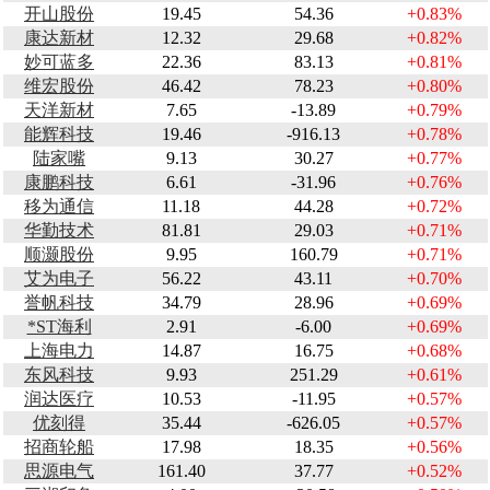
开山股份
19.45
54.36
+0.83%
康达新材
12.32
29.68
+0.82%
妙可蓝多
22.36
83.13
+0.81%
维宏股份
46.42
78.23
+0.80%
天洋新材
7.65
-13.89
+0.79%
能辉科技
19.46
-916.13
+0.78%
陆家嘴
9.13
30.27
+0.77%
康鹏科技
6.61
-31.96
+0.76%
移为通信
11.18
44.28
+0.72%
华勤技术
81.81
29.03
+0.71%
顺灏股份
9.95
160.79
+0.71%
艾为电子
56.22
43.11
+0.70%
誉帆科技
34.79
28.96
+0.69%
*ST海利
2.91
-6.00
+0.69%
上海电力
14.87
16.75
+0.68%
东风科技
9.93
251.29
+0.61%
润达医疗
10.53
-11.95
+0.57%
优刻得
35.44
-626.05
+0.57%
招商轮船
17.98
18.35
+0.56%
思源电气
161.40
37.77
+0.52%