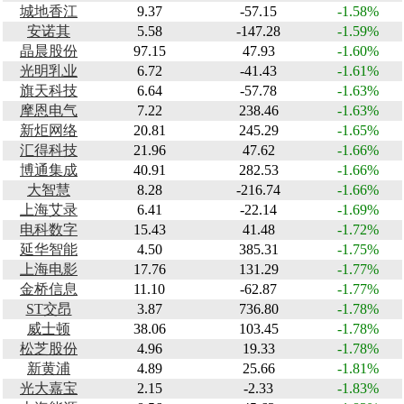
城地香江
9.37
-57.15
-1.58%
安诺其
5.58
-147.28
-1.59%
晶晨股份
97.15
47.93
-1.60%
光明乳业
6.72
-41.43
-1.61%
旗天科技
6.64
-57.78
-1.63%
摩恩电气
7.22
238.46
-1.63%
新炬网络
20.81
245.29
-1.65%
汇得科技
21.96
47.62
-1.66%
博通集成
40.91
282.53
-1.66%
大智慧
8.28
-216.74
-1.66%
上海艾录
6.41
-22.14
-1.69%
电科数字
15.43
41.48
-1.72%
延华智能
4.50
385.31
-1.75%
上海电影
17.76
131.29
-1.77%
金桥信息
11.10
-62.87
-1.77%
ST交昂
3.87
736.80
-1.78%
威士顿
38.06
103.45
-1.78%
松芝股份
4.96
19.33
-1.78%
新黄浦
4.89
25.66
-1.81%
光大嘉宝
2.15
-2.33
-1.83%