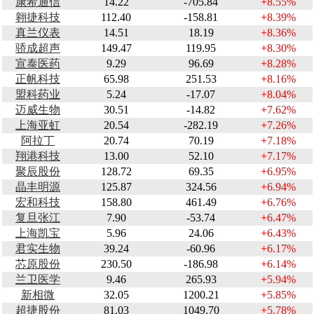
康希通信
14.22
-705.84
+8.55%
翱捷科技
112.40
-158.81
+8.39%
真兰仪表
14.51
18.19
+8.36%
骄成超声
149.47
119.95
+8.30%
宣泰医药
9.29
96.69
+8.28%
正帆科技
65.98
251.53
+8.16%
盟科药业
5.24
-17.07
+8.04%
迈威生物
30.51
-14.82
+7.62%
上海亚虹
20.54
-282.19
+7.26%
阿拉丁
20.74
70.19
+7.18%
翔港科技
13.00
52.10
+7.17%
聚辰股份
128.72
69.35
+6.95%
晶丰明源
125.87
324.56
+6.94%
宏和科技
158.80
461.49
+6.76%
复旦张江
7.90
-53.74
+6.47%
上海凯宝
5.96
24.06
+6.43%
君实生物
39.24
-60.96
+6.17%
芯原股份
230.50
-186.98
+6.14%
兰卫医学
9.46
265.93
+5.94%
新相微
32.05
1200.21
+5.85%
超捷股份
81.03
1049.70
+5.78%