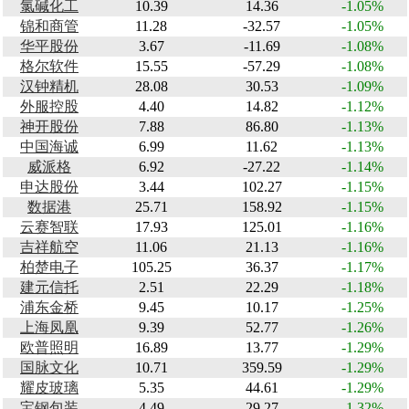
氯碱化工
10.39
14.36
-1.05%
锦和商管
11.28
-32.57
-1.05%
华平股份
3.67
-11.69
-1.08%
格尔软件
15.55
-57.29
-1.08%
汉钟精机
28.08
30.53
-1.09%
外服控股
4.40
14.82
-1.12%
神开股份
7.88
86.80
-1.13%
中国海诚
6.99
11.62
-1.13%
威派格
6.92
-27.22
-1.14%
申达股份
3.44
102.27
-1.15%
数据港
25.71
158.92
-1.15%
云赛智联
17.93
125.01
-1.16%
吉祥航空
11.06
21.13
-1.16%
柏楚电子
105.25
36.37
-1.17%
建元信托
2.51
22.29
-1.18%
浦东金桥
9.45
10.17
-1.25%
上海凤凰
9.39
52.77
-1.26%
欧普照明
16.89
13.77
-1.29%
国脉文化
10.71
359.59
-1.29%
耀皮玻璃
5.35
44.61
-1.29%
宝钢包装
4.49
29.27
-1.32%