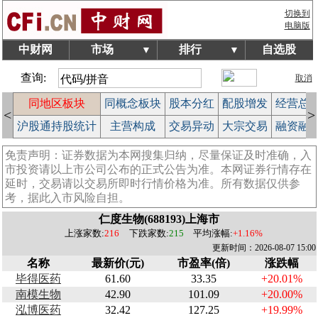
切换到
电脑版
中财网
市场
排行
自选股
▼
▼
查询:
取消
块
同地区板块
同概念板块
股本分红
配股增发
经营总
<
>
榜
沪股通持股统计
主营构成
交易异动
大宗交易
融资融
免责声明：证券数据为本网搜集归纳，尽量保证及时准确，入
市投资请以上市公司公布的正式公告为准。本网证券行情存在
延时，交易请以交易所即时行情价格为准。所有数据仅供参
考，据此入市风险自担。
仁度生物(688193)上海市
上涨家数:
216
下跌家数:
215
平均涨幅:
+1.16%
更新时间：2026-08-07 15:00
名称
最新价(元)
市盈率(倍)
涨跌幅
毕得医药
61.60
33.35
+20.01%
南模生物
42.90
101.09
+20.00%
泓博医药
32.42
127.25
+19.99%