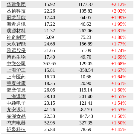
华建集团
15.92
1177.37
+2.12%
丛麟科技
22.26
105.82
+2.02%
冠龙节能
17.40
64.05
+1.99%
海希通讯
17.22
46.62
+1.95%
璞源材料
21.37
262.06
+1.81%
神奇制药
5.09
75.23
+1.80%
天永智能
24.68
156.89
+1.77%
雅运股份
21.65
51.09
+1.74%
博迅生物
17.40
49.70
+1.69%
中微公司
367.65
129.05
+1.68%
上海沪工
15.81
-358.54
+1.67%
上海医药
16.70
10.66
+1.64%
荣泰健康
18.35
20.90
+1.61%
健麾信息
26.05
115.14
+1.60%
上海港湾
28.10
201.40
+1.55%
中颖电子
23.15
121.41
+1.54%
尤安设计
41.26
-82.79
+1.53%
品渥食品
22.33
-847.43
+1.50%
鸣志电器
52.95
327.35
+1.50%
钜泉科技
25.84
78.69
+1.45%