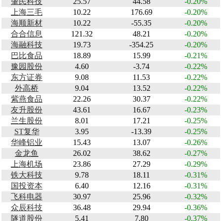
肇民科技
25.57
44.58
-0.20%
上海三毛
10.22
176.69
-0.20%
海顺新材
10.22
-55.35
-0.20%
合合信息
121.32
48.21
-0.20%
海融科技
19.73
-354.25
-0.20%
巴比食品
18.89
15.99
-0.21%
豫园股份
4.60
-3.74
-0.22%
东方证券
9.08
11.53
-0.22%
外高桥
9.04
13.52
-0.22%
紫燕食品
22.26
30.37
-0.22%
友升股份
43.61
16.67
-0.23%
兰生股份
8.01
17.21
-0.25%
ST复华
3.95
-13.39
-0.25%
华峰铝业
15.43
13.07
-0.26%
金龙鱼
26.02
38.62
-0.27%
上海机场
23.86
27.29
-0.29%
铁大科技
9.78
18.11
-0.31%
国投资本
6.40
12.16
-0.31%
飞科电器
30.97
25.96
-0.32%
众辰科技
36.48
29.94
-0.36%
隧道股份
5.41
7.80
-0.37%