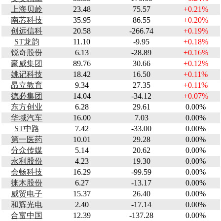
上海贝岭
23.48
75.57
+0.21%
南芯科技
35.95
86.55
+0.20%
创远信科
20.58
-266.74
+0.19%
ST龙韵
11.10
-9.95
+0.18%
锐奇股份
6.13
-28.89
+0.16%
豪威集团
89.76
30.66
+0.12%
姚记科技
18.42
16.50
+0.11%
昂立教育
9.34
27.35
+0.11%
德必集团
14.04
-34.12
+0.07%
东方创业
6.28
29.61
0.00%
华域汽车
16.00
7.03
0.00%
ST中路
7.42
-33.00
0.00%
第一医药
10.01
29.28
0.00%
分众传媒
5.14
20.62
0.00%
永利股份
4.23
19.30
0.00%
会畅科技
16.29
-99.59
0.00%
徕木股份
6.27
-13.17
0.00%
威贸电子
15.37
26.40
0.00%
和辉光电
2.40
-17.14
0.00%
合富中国
12.39
-137.28
0.00%