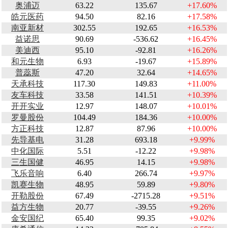
奥浦迈
63.22
135.67
+17.60%
皓元医药
94.50
82.16
+17.58%
南亚新材
302.55
192.65
+16.53%
益诺思
90.69
-536.62
+16.45%
美迪西
95.10
-92.81
+16.26%
和元生物
6.93
-19.67
+15.89%
普蕊斯
47.20
32.64
+14.65%
天承科技
117.30
149.83
+11.00%
友车科技
33.58
141.51
+10.39%
开开实业
12.97
148.07
+10.01%
罗曼股份
104.49
184.36
+10.00%
方正科技
12.87
87.96
+10.00%
先导基电
31.28
693.18
+9.99%
中化国际
5.51
-12.22
+9.98%
三生国健
46.95
14.15
+9.98%
飞乐音响
6.40
266.74
+9.97%
凯赛生物
48.95
59.89
+9.80%
开勒股份
67.49
-2715.28
+9.51%
益方生物
20.77
-39.55
+9.26%
金安国纪
65.40
99.35
+9.02%