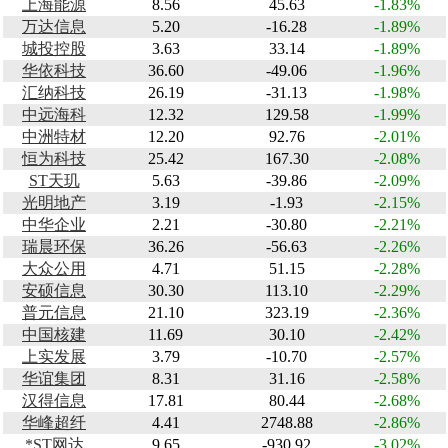
上海能源
8.56
45.63
-1.83%
万达信息
5.20
-16.28
-1.89%
城投控股
3.63
33.14
-1.89%
华依科技
36.60
-49.06
-1.96%
汇纳科技
26.19
-31.13
-1.98%
中远海科
12.32
129.58
-1.99%
中洲特材
12.20
92.76
-2.01%
恒为科技
25.42
167.30
-2.08%
ST天玑
5.63
-39.86
-2.09%
光明地产
3.19
-1.93
-2.15%
中华企业
2.21
-30.80
-2.21%
瑞晨环保
36.26
-56.63
-2.26%
大众公用
4.71
51.15
-2.28%
安硕信息
30.30
113.10
-2.29%
普元信息
21.10
323.19
-2.36%
中国核建
11.69
30.10
-2.42%
上实发展
3.79
-10.70
-2.57%
华谊集团
8.31
31.16
-2.58%
汉得信息
17.81
80.44
-2.68%
华峰超纤
4.41
2748.88
-2.86%
*ST网达
9.65
-930.92
-3.02%