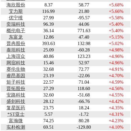
海欣股份
8.37
58.77
+5.68%
艾力斯
116.99
21.80
+5.66%
优宁维
27.99
-95.57
+5.58%
奕瑞科技
96.39
44.06
+5.40%
概伦电子
36.14
771.63
+5.40%
东富龙
12.86
47.40
+5.15%
普冉股份
393.63
132.98
+5.02%
泰坦科技
25.09
-60.28
+4.98%
上海谊众
40.86
123.23
+4.96%
网宿科技
15.46
52.97
+4.96%
赛伦生物
32.68
72.77
+4.91%
睿昂基因
23.19
-22.06
+4.70%
矩子科技
22.57
71.04
+4.59%
晋拓股份
27.29
118.60
+4.56%
安路科技
32.60
-51.68
+4.55%
盛剑科技
28.12
-66.76
+4.42%
复星医药
23.75
18.24
+4.35%
*ST亚士
5.57
-1.72
+4.31%
富瀚微
74.25
80.28
+4.23%
实朴检测
69.51
-129.80
+4.10%