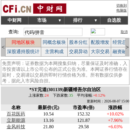
切换到
电脑版
中财网
市场
排行
自选股
▼
▼
查询:
取消
块
同地区板块
同概念板块
股本分红
配股增发
经营总
<
>
榜
深股通持股统计
主营构成
交易异动
大宗交易
融资融
免责声明：证券数据为本网搜集归纳，尽量保证及时准确，入
市投资请以上市公司公布的正式公告为准。本网证券行情存在
延时，交易请以交易所即时行情价格为准。所有数据仅供参
考，据此入市风险自担。
*ST元道(301139)新疆维吾尔自治区
上涨家数:
24
下跌家数:
35
平均涨幅:
+0.12%
更新时间：2026-08-07 15:00
名称
最新价(元)
市盈率(倍)
涨跌幅
百花医药
10.54
152.32
+10.02%
立新能源
13.16
121.87
+7.96%
金风科技
21.80
29.58
+6.03%