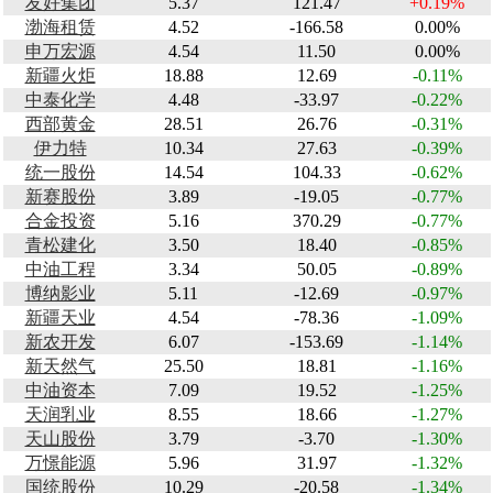
友好集团
5.37
121.47
+0.19%
渤海租赁
4.52
-166.58
0.00%
申万宏源
4.54
11.50
0.00%
新疆火炬
18.88
12.69
-0.11%
中泰化学
4.48
-33.97
-0.22%
西部黄金
28.51
26.76
-0.31%
伊力特
10.34
27.63
-0.39%
统一股份
14.54
104.33
-0.62%
新赛股份
3.89
-19.05
-0.77%
合金投资
5.16
370.29
-0.77%
青松建化
3.50
18.40
-0.85%
中油工程
3.34
50.05
-0.89%
博纳影业
5.11
-12.69
-0.97%
新疆天业
4.54
-78.36
-1.09%
新农开发
6.07
-153.69
-1.14%
新天然气
25.50
18.81
-1.16%
中油资本
7.09
19.52
-1.25%
天润乳业
8.55
18.66
-1.27%
天山股份
3.79
-3.70
-1.30%
万憬能源
5.96
31.97
-1.32%
国统股份
10.29
-20.58
-1.34%