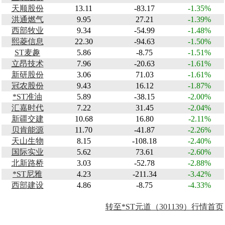
天顺股份
13.11
-83.17
-1.35%
洪通燃气
9.95
27.21
-1.39%
西部牧业
9.34
-54.99
-1.48%
熙菱信息
22.30
-94.63
-1.50%
ST麦趣
5.86
-8.75
-1.51%
立昂技术
7.96
-20.63
-1.61%
新研股份
3.06
71.03
-1.61%
冠农股份
9.43
16.12
-1.87%
*ST准油
5.89
-38.15
-2.00%
汇嘉时代
7.22
31.45
-2.04%
新疆交建
10.68
16.80
-2.11%
贝肯能源
11.70
-41.87
-2.26%
天山生物
8.15
-108.18
-2.40%
国际实业
5.62
73.61
-2.60%
北新路桥
3.03
-52.78
-2.88%
*ST尼雅
4.23
-211.34
-3.42%
西部建设
4.86
-8.75
-4.33%
转至*ST元道（301139）行情首页