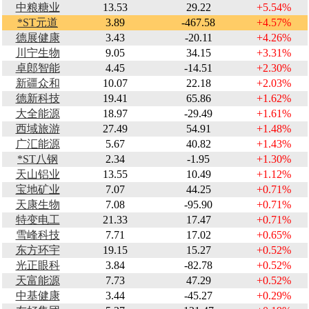
中粮糖业
13.53
29.22
+5.54%
*ST元道
3.89
-467.58
+4.57%
德展健康
3.43
-20.11
+4.26%
川宁生物
9.05
34.15
+3.31%
卓郎智能
4.45
-14.51
+2.30%
新疆众和
10.07
22.18
+2.03%
德新科技
19.41
65.86
+1.62%
大全能源
18.97
-29.49
+1.61%
西域旅游
27.49
54.91
+1.48%
广汇能源
5.67
40.82
+1.43%
*ST八钢
2.34
-1.95
+1.30%
天山铝业
13.55
10.49
+1.12%
宝地矿业
7.07
44.25
+0.71%
天康生物
7.08
-95.90
+0.71%
特变电工
21.33
17.47
+0.71%
雪峰科技
7.71
17.02
+0.65%
东方环宇
19.15
15.27
+0.52%
光正眼科
3.84
-82.78
+0.52%
天富能源
7.73
47.29
+0.52%
中基健康
3.44
-45.27
+0.29%