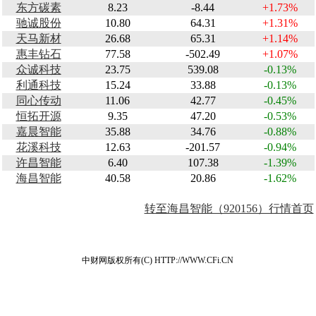
东方碳素
8.23
-8.44
+1.73%
驰诚股份
10.80
64.31
+1.31%
天马新材
26.68
65.31
+1.14%
惠丰钻石
77.58
-502.49
+1.07%
众诚科技
23.75
539.08
-0.13%
利通科技
15.24
33.88
-0.13%
同心传动
11.06
42.77
-0.45%
恒拓开源
9.35
47.20
-0.53%
嘉晨智能
35.88
34.76
-0.88%
花溪科技
12.63
-201.57
-0.94%
许昌智能
6.40
107.38
-1.39%
海昌智能
40.58
20.86
-1.62%
转至海昌智能（920156）行情首页
中财网版权所有(C) HTTP://WWW.CFi.CN