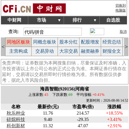
切换到
电脑版
中财网
市场
排行
自选股
▼
▼
查询:
取消
块
同地区板块
同概念板块
股本分红
配股增发
经营总结
股
<
>
作
主营构成
交易异动
大宗交易
融资融券
财报全文
公
免责声明：证券数据为本网搜集归纳，尽量保证及时准确，入
市投资请以上市公司公布的正式公告为准。本网证券行情存在
延时，交易请以交易所即时行情价格为准。所有数据仅供参
考，据此入市风险自担。
海昌智能(920156)河南省
上涨家数:
45
下跌家数:
69
平均涨幅:
+0.41%
更新时间：2026-08-06 14:52
名称
最新价(元)
市盈率(倍)
涨跌幅
秋乐种业
11.76
214.57
+18.55%
硅烷科技
9.40
-29.35
+3.41%
科创新材
11.32
47.07
+2.91%