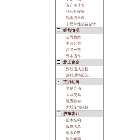
资产负债表
利润分配表
现金流量表
非经常性损益合计
经营情况
公司档案
主营分布
高管一览
资本运作
北上资金
深股通成交榜
深股通持股统计
主力动向
交易异动
大宗交易
融资融券
大股东增减持
股东统计
股本结构
股东名单
股东户数
限售解禁