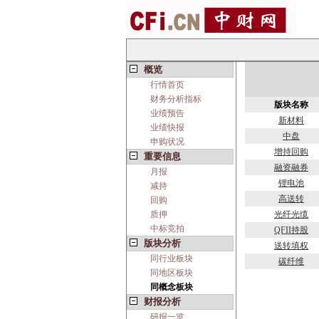
概览
行情首页
财务分析指标
版块名称
业绩预告
新材料
业绩快报
中盘
申购状况
增持回购
重要信息
融资融券
月报
锂电池
减持
高送转
回购
质押
光纤光缆
中标竞拍
QFII持股
版块分析
送转填权
同行业板块
碳纤维
同地区板块
同概念板块
财报分析
研报一览