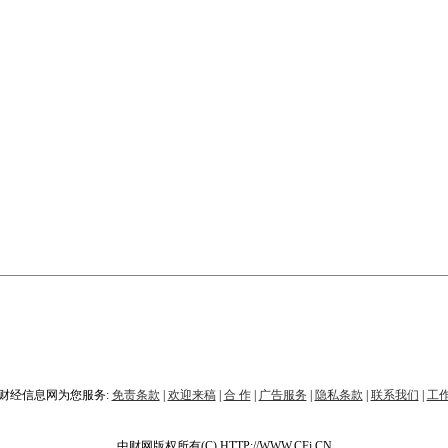
财经信息网为您服务:
免责条款
|
欢迎来稿
|
合 作
|
广告服务
|
隐私条款
|
联系我们
|
工
中财网版权所有(C) HTTP://WWW.CFi.CN