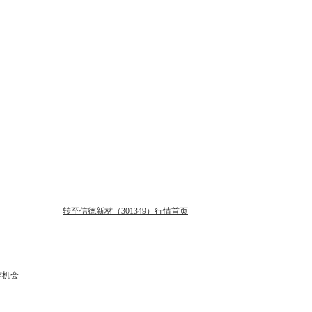
转至信德新材（301349）行情首页
作机会