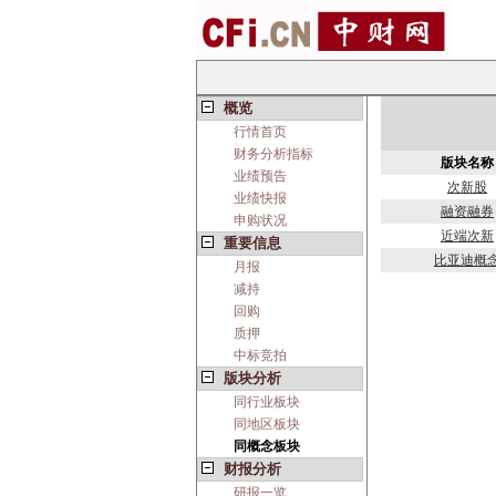
概览
行情首页
财务分析指标
版块名称
业绩预告
次新股
业绩快报
融资融券
申购状况
近端次新
重要信息
比亚迪概
月报
减持
回购
质押
中标竞拍
版块分析
同行业板块
同地区板块
同概念板块
财报分析
研报一览