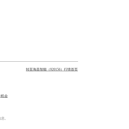
转至海昌智能（920156）行情首页
作机会
信息。