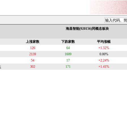
海昌智能(920156)同概念板块
上涨家数
下跌家数
平均涨幅
126
64
+1.32%
2139
1609
0.00%
54
17
+2.24%
念
302
171
+1.41%