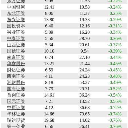
东方证券
9.08
11.53
-0.22%
中国银河
12.41
10.58
-0.24%
东北证券
8.06
11.37
-0.25%
东兴证券
13.80
19.33
-0.29%
国投资本
6.40
12.16
-0.31%
兴业证券
5.89
16.20
-0.34%
中泰证券
5.56
28.70
-0.36%
山西证券
5.34
20.61
-0.37%
国信证券
10.10
9.54
-0.39%
南京证券
6.74
27.10
-0.44%
华鑫股份
13.21
21.44
-0.45%
财达证券
6.59
24.24
-0.45%
西南证券
4.11
24.23
-0.48%
湘财股份
8.18
53.27
-0.49%
国海证券
3.79
29.31
-0.52%
首创证券
14.61
36.24
-0.54%
国元证券
7.21
13.52
-0.55%
中原证券
4.12
36.68
-0.72%
华林证券
14.66
79.65
-0.74%
瑞达期货
19.68
14.02
-0.76%
第一创业
6.56
26.41
-0.76%