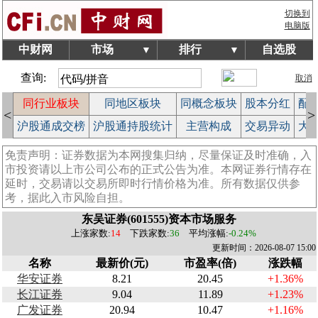
切换到
电脑版
中财网
市场
排行
自选股
▼
▼
查询:
取消
拍
同行业板块
同地区板块
同概念板块
股本分红
配
<
>
作
沪股通成交榜
沪股通持股统计
主营构成
交易异动
大
免责声明：证券数据为本网搜集归纳，尽量保证及时准确，入
市投资请以上市公司公布的正式公告为准。本网证券行情存在
延时，交易请以交易所即时行情价格为准。所有数据仅供参
考，据此入市风险自担。
东吴证券(601555)资本市场服务
上涨家数:
14
下跌家数:
36
平均涨幅:
-0.24%
更新时间：2026-08-07 15:00
名称
最新价(元)
市盈率(倍)
涨跌幅
华安证券
8.21
20.45
+1.36%
长江证券
9.04
11.89
+1.23%
广发证券
20.94
10.47
+1.16%