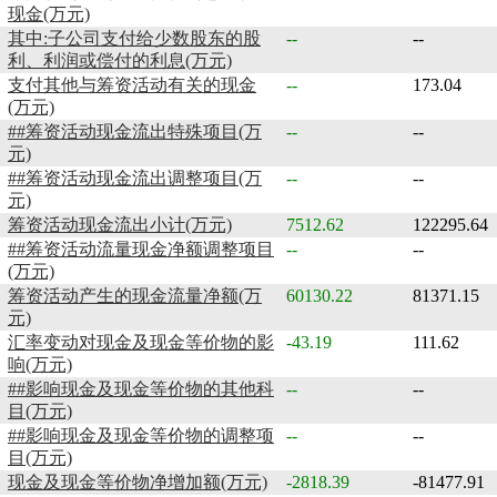
现金(万元)
其中:子公司支付给少数股东的股
--
--
利、利润或偿付的利息(万元)
支付其他与筹资活动有关的现金
--
173.04
(万元)
##筹资活动现金流出特殊项目(万
--
--
元)
##筹资活动现金流出调整项目(万
--
--
元)
筹资活动现金流出小计(万元)
7512.62
122295.64
##筹资活动流量现金净额调整项目
--
--
(万元)
筹资活动产生的现金流量净额(万
60130.22
81371.15
元)
汇率变动对现金及现金等价物的影
-43.19
111.62
响(万元)
##影响现金及现金等价物的其他科
--
--
目(万元)
##影响现金及现金等价物的调整项
--
--
目(万元)
现金及现金等价物净增加额(万元)
-2818.39
-81477.91