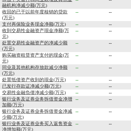
融机构净减少额(万元)
收回的已于以前年度核销的贷款
--
--
(万元)
支付再保险业务现金净额(万元)
--
--
收到交易性金融资产现金净额(万
--
--
元)
处置交易性金融资产的净减少额
--
--
(万元)
购买融资租赁资产支付的现金(万
--
--
元)
同业及其他机构存放款减少净额
--
--
(万元)
处置抵债资产收到的现金(万元)
--
--
已发行存款证净减少额(万元)
--
--
交易性金融负债净减少额(万元)
--
--
银行业务及证券业务拆借资金净增
--
--
加额(万元)
银行业务及证券业务拆借资金净减
--
--
少额(万元)
银行业务及证券业务买入返售资金
--
--
净增加额(万元)