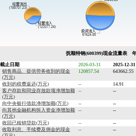
抚顺特钢(600399)现金流量表 
截止日期
2026-03-31
2025-12-31
销售商品、提供劳务收到的现金
120857.54
643662.55
(万元)
收到的税费返还(万元)
--
14.91
客户存款和同业存放款项净增加额
--
--
(万元)
向中央银行借款净增加额(万元)
--
--
向其他金融机构拆入资金净增加额
--
--
(万元)
收回已核销贷款(万元)
--
--
收取利息、手续费及佣金的现金
--
--
(万元)