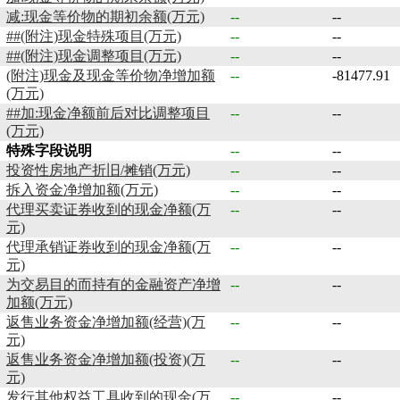
减:现金等价物的期初余额(万元)
--
--
##(附注)现金特殊项目(万元)
--
--
##(附注)现金调整项目(万元)
--
--
(附注)现金及现金等价物净增加额
--
-81477.91
(万元)
##加:现金净额前后对比调整项目
--
--
(万元)
特殊字段说明
--
--
投资性房地产折旧/摊销(万元)
--
--
拆入资金净增加额(万元)
--
--
代理买卖证券收到的现金净额(万
--
--
元)
代理承销证券收到的现金净额(万
--
--
元)
为交易目的而持有的金融资产净增
--
--
加额(万元)
返售业务资金净增加额(经营)(万
--
--
元)
返售业务资金净增加额(投资)(万
--
--
元)
发行其他权益工具收到的现金(万
--
--