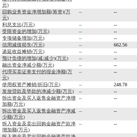
元)
回购业务资金净增加额(筹资)(万
--
--
元)
利息支出(万元)
--
--
受限资金的增加(万元)
--
--
专项储备增加(万元)
--
--
信用减值损失(万元)
--
662.56
递延收益摊销(万元)
--
--
预计负债的增加(减:减少)(万元)
--
--
融出资金净减少额(万元)
--
--
代理买卖证券支付的现金净额(万
--
--
元)
使用权资产摊销/折旧(万元)
--
248.78
发放贷款及垫款的净减少额(万元)
--
--
拆出资金及买入返售金融资产净增
--
--
加额(万元)
拆出资金及买入返售金融资产净减
--
--
少额(万元)
拆入资金及卖出回购金融资产款净
--
--
增加额(万元)
拆入资金及卖出回购金融资产款净
--
--