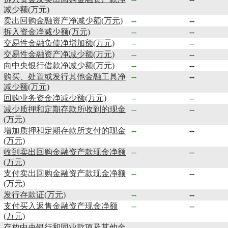
减少额(万元)
卖出回购金融资产净减少额(万元)
--
--
拆入资金净减少额(万元)
--
--
交易性金融负债净增加额(万元)
--
--
交易性金融资产净减少额(万元)
--
--
向中央银行借款净减少额(万元)
--
--
购买、处置或发行其他金融工具净
--
--
减少额(万元)
回购业务资金净减少额(万元)
--
--
减少质押和定期存款所收到的现金
--
--
(万元)
增加质押和定期存款所支付的现金
--
--
(万元)
收到卖出回购金融资产款现金净额
--
--
(万元)
支付卖出回购金融资产款现金净额
--
--
(万元)
发行存款证(万元)
--
--
支付买入返售金融资产现金净额
--
--
(万元)
存放中央银行和同业款项及其他金
--
--