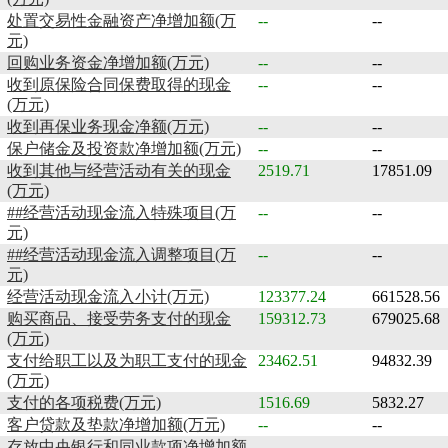
处置交易性金融资产净增加额(万
--
--
元)
回购业务资金净增加额(万元)
--
--
收到原保险合同保费取得的现金
--
--
(万元)
收到再保业务现金净额(万元)
--
--
保户储金及投资款净增加额(万元)
--
--
收到其他与经营活动有关的现金
2519.71
17851.09
(万元)
##经营活动现金流入特殊项目(万
--
--
元)
##经营活动现金流入调整项目(万
--
--
元)
经营活动现金流入小计(万元)
123377.24
661528.56
购买商品、接受劳务支付的现金
159312.73
679025.68
(万元)
支付给职工以及为职工支付的现金
23462.51
94832.39
(万元)
支付的各项税费(万元)
1516.69
5832.27
客户贷款及垫款净增加额(万元)
--
--
存放中央银行和同业款项净增加额
--
--