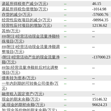
递延所得税资产减少(万元)
--
46.15
递延所得税负债增加(万元)
--
-1014.98
存货的减少(万元)
--
-57600.76
经营性应收项目的减少(万元)
--
-98994.35
经营性应付项目的增加(万元)
--
12136.62
其他(万元)
--
--
##(附注)经营活动现金流量净额特
--
--
殊项目(万元)
##(附注)经营活动现金流量净额调
--
--
整项目(万元)
(附注)经营活动产生的现金流量净
--
-137000.23
额(万元)
##加:经营流量净额前后对比调整
--
--
项目(万元)
债务转为资本(万元)
--
--
一年内到期的可转换公司债券(万
--
--
元)
融资租入固定资产(万元)
--
--
现金的期末余额(万元)
--
15146.32
减:现金的期初余额(万元)
--
96624.23
加:现金等价物的期末余额(万元)
--
--