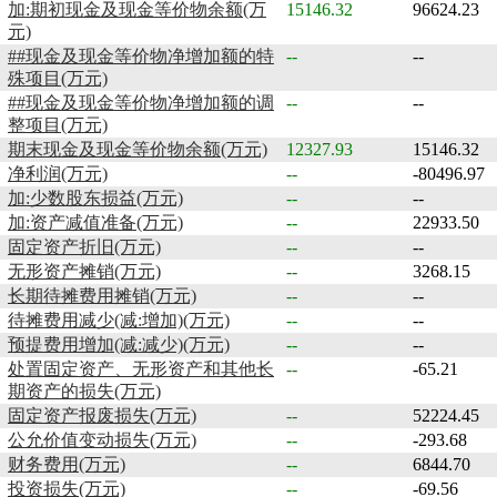
加:期初现金及现金等价物余额(万
15146.32
96624.23
元)
##现金及现金等价物净增加额的特
--
--
殊项目(万元)
##现金及现金等价物净增加额的调
--
--
整项目(万元)
期末现金及现金等价物余额(万元)
12327.93
15146.32
净利润(万元)
--
-80496.97
加:少数股东损益(万元)
--
--
加:资产减值准备(万元)
--
22933.50
固定资产折旧(万元)
--
--
无形资产摊销(万元)
--
3268.15
长期待摊费用摊销(万元)
--
--
待摊费用减少(减:增加)(万元)
--
--
预提费用增加(减:减少)(万元)
--
--
处置固定资产、无形资产和其他长
--
-65.21
期资产的损失(万元)
固定资产报废损失(万元)
--
52224.45
公允价值变动损失(万元)
--
-293.68
财务费用(万元)
--
6844.70
投资损失(万元)
--
-69.56