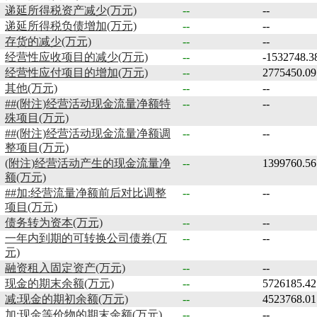
递延所得税资产减少(万元)
--
--
递延所得税负债增加(万元)
--
--
存货的减少(万元)
--
--
经营性应收项目的减少(万元)
--
-1532748.3
经营性应付项目的增加(万元)
--
2775450.09
其他(万元)
--
--
##(附注)经营活动现金流量净额特
--
--
殊项目(万元)
##(附注)经营活动现金流量净额调
--
--
整项目(万元)
(附注)经营活动产生的现金流量净
--
1399760.56
额(万元)
##加:经营流量净额前后对比调整
--
--
项目(万元)
债务转为资本(万元)
--
--
一年内到期的可转换公司债券(万
--
--
元)
融资租入固定资产(万元)
--
--
现金的期末余额(万元)
--
5726185.42
减:现金的期初余额(万元)
--
4523768.01
加:现金等价物的期末余额(万元)
--
--