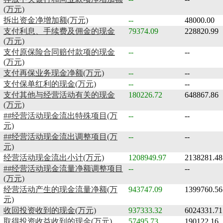
(万元)
拆出资金净增加额(万元)
--
48000.00
支付利息、手续费及佣金的现金
79374.09
228820.99
(万元)
支付原保险合同赔付款项的现金
--
--
(万元)
支付再保业务现金净额(万元)
--
--
支付保单红利的现金(万元)
--
--
支付其他与经营活动有关的现金
180226.72
648867.86
(万元)
##经营活动现金流出特殊项目(万
--
--
元)
##经营活动现金流出调整项目(万
--
--
元)
经营活动现金流出小计(万元)
1208949.97
2138281.48
##经营活动现金流量净额调整项目
--
--
(万元)
经营活动产生的现金流量净额(万
943747.09
1399760.56
元)
收回投资收到的现金(万元)
937333.32
6024331.71
取得投资收益收到的现金(万元)
57495.73
190122.16