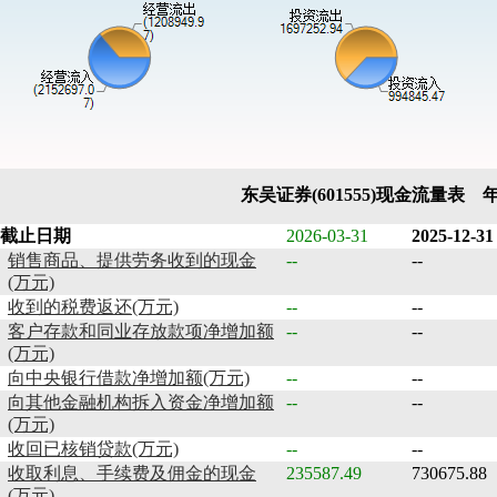
东吴证券(601555)现金流量表 
截止日期
2026-03-31
2025-12-31
销售商品、提供劳务收到的现金
--
--
(万元)
收到的税费返还(万元)
--
--
客户存款和同业存放款项净增加额
--
--
(万元)
向中央银行借款净增加额(万元)
--
--
向其他金融机构拆入资金净增加额
--
--
(万元)
收回已核销贷款(万元)
--
--
收取利息、手续费及佣金的现金
235587.49
730675.88
(万元)