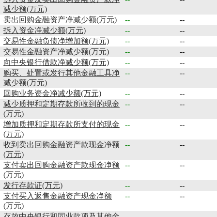
减少额(万元)
卖出回购金融资产净减少额(万元)
--
--
拆入资金净减少额(万元)
--
--
交易性金融负债净增加额(万元)
--
--
交易性金融资产净减少额(万元)
--
--
向中央银行借款净减少额(万元)
--
--
购买、处置或发行其他金融工具净
--
--
减少额(万元)
回购业务资金净减少额(万元)
--
--
减少质押和定期存款所收到的现金
--
--
(万元)
增加质押和定期存款所支付的现金
--
--
(万元)
收到卖出回购金融资产款现金净额
--
--
(万元)
支付卖出回购金融资产款现金净额
--
--
(万元)
发行存款证(万元)
--
--
支付买入返售金融资产现金净额
--
--
(万元)
存放中央银行和同业款项及其他金
--
--