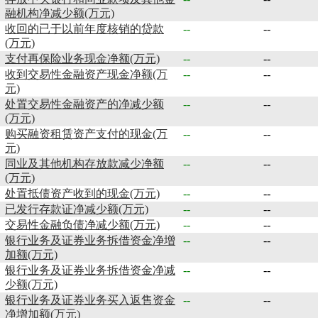
融机构净减少额(万元)
收回的已于以前年度核销的贷款
--
--
(万元)
支付再保险业务现金净额(万元)
--
--
收到交易性金融资产现金净额(万
--
--
元)
处置交易性金融资产的净减少额
--
--
(万元)
购买融资租赁资产支付的现金(万
--
--
元)
同业及其他机构存放款减少净额
--
--
(万元)
处置抵债资产收到的现金(万元)
--
--
已发行存款证净减少额(万元)
--
--
交易性金融负债净减少额(万元)
--
--
银行业务及证券业务拆借资金净增
--
--
加额(万元)
银行业务及证券业务拆借资金净减
--
--
少额(万元)
银行业务及证券业务买入返售资金
--
--
净增加额(万元)