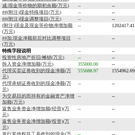
减:现金等价物的期初余额(万元)
--
--
##(附注)现金特殊项目(万元)
--
--
##(附注)现金调整项目(万元)
--
--
(附注)现金及现金等价物净增加额
--
1202417.41
(万元)
##加:现金净额前后对比调整项目
--
--
(万元)
特殊字段说明
--
--
投资性房地产折旧/摊销(万元)
--
--
拆入资金净增加额(万元)
355000.00
--
代理买卖证券收到的现金净额(万
555688.97
1554962.69
元)
代理承销证券收到的现金净额(万
--
--
元)
为交易目的而持有的金融资产净增
--
--
加额(万元)
返售业务资金净增加额(经营)(万
--
--
元)
返售业务资金净增加额(投资)(万
--
--
元)
发行其他权益工具收到的现金(万
--
--