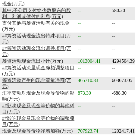
现金(万元)
其中:子公司支付给少数股东的股
--
580.20
利、利润或偿付的利息(万元)
支付其他与筹资活动有关的现金
--
--
(万元)
##筹资活动现金流出特殊项目(万
--
--
元)
##筹资活动现金流出调整项目(万
--
--
元)
筹资活动现金流出小计(万元)
1013004.41
4294504.39
##筹资活动流量现金净额调整项目
--
--
(万元)
筹资活动产生的现金流量净额(万
465710.83
603673.05
元)
汇率变动对现金及现金等价物的影
873.30
-688.30
响(万元)
##影响现金及现金等价物的其他科
--
--
目(万元)
##影响现金及现金等价物的调整项
--
--
目(万元)
现金及现金等价物净增加额(万元)
707923.74
1202417.41