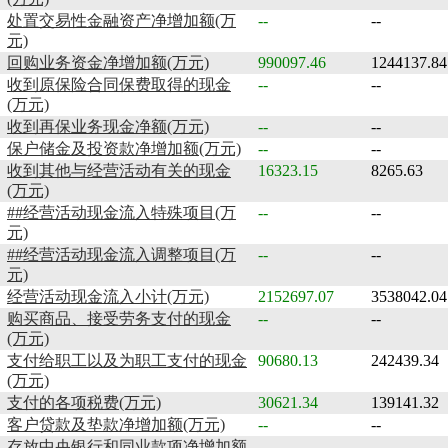
处置交易性金融资产净增加额(万
--
--
元)
回购业务资金净增加额(万元)
990097.46
1244137.84
收到原保险合同保费取得的现金
--
--
(万元)
收到再保业务现金净额(万元)
--
--
保户储金及投资款净增加额(万元)
--
--
收到其他与经营活动有关的现金
16323.15
8265.63
(万元)
##经营活动现金流入特殊项目(万
--
--
元)
##经营活动现金流入调整项目(万
--
--
元)
经营活动现金流入小计(万元)
2152697.07
3538042.04
购买商品、接受劳务支付的现金
--
--
(万元)
支付给职工以及为职工支付的现金
90680.13
242439.34
(万元)
支付的各项税费(万元)
30621.34
139141.32
客户贷款及垫款净增加额(万元)
--
--
存放中央银行和同业款项净增加额
--
--