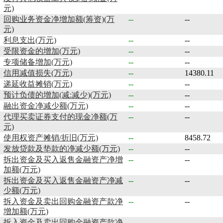
元)
回购业务资金净增加额(筹资)(万
--
--
元)
利息支出(万元)
--
--
受限资金的增加(万元)
--
--
专项储备增加(万元)
--
--
信用减值损失(万元)
--
14380.11
递延收益摊销(万元)
--
--
预计负债的增加(减:减少)(万元)
--
--
融出资金净减少额(万元)
--
--
代理买卖证券支付的现金净额(万
--
--
元)
使用权资产摊销/折旧(万元)
--
8458.72
发放贷款及垫款的净减少额(万元)
--
--
拆出资金及买入返售金融资产净增
--
--
加额(万元)
拆出资金及买入返售金融资产净减
--
--
少额(万元)
拆入资金及卖出回购金融资产款净
--
--
增加额(万元)
拆入资金及卖出回购金融资产款净
--
--