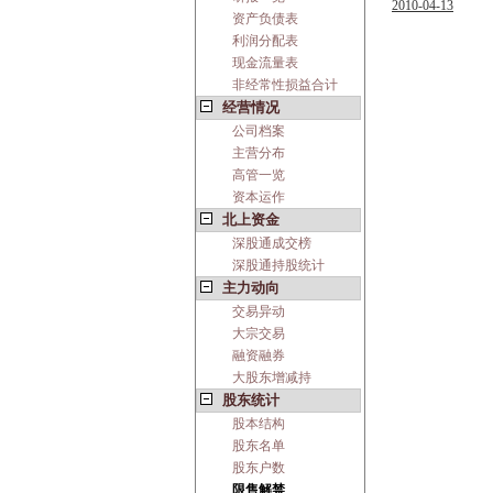
2010-04-13
资产负债表
利润分配表
现金流量表
非经常性损益合计
经营情况
公司档案
主营分布
高管一览
资本运作
北上资金
深股通成交榜
深股通持股统计
主力动向
交易异动
大宗交易
融资融券
大股东增减持
股东统计
股本结构
股东名单
股东户数
限售解禁