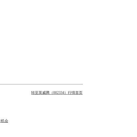
转至英威腾（002334）行情首页
作机会