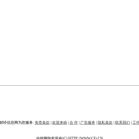
财经信息网为您服务:
免责条款
|
欢迎来稿
|
合 作
|
广告服务
|
隐私条款
|
联系我们
|
工
中财网版权所有(C) HTTP://WWW.CFi.CN