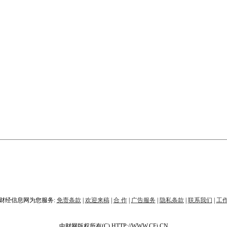
财经信息网为您服务:
免责条款
|
欢迎来稿
|
合 作
|
广告服务
|
隐私条款
|
联系我们
|
工
中财网版权所有(C) HTTP://WWW.CFi.CN