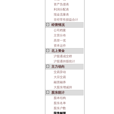
资产负债表
利润分配表
现金流量表
非经常性损益合计
经营情况
公司档案
主营分布
高管一览
资本运作
北上资金
沪股通成交榜
沪股通持股统计
主力动向
交易异动
大宗交易
融资融券
大股东增减持
股东统计
股本结构
股东名单
股东户数
限售解禁