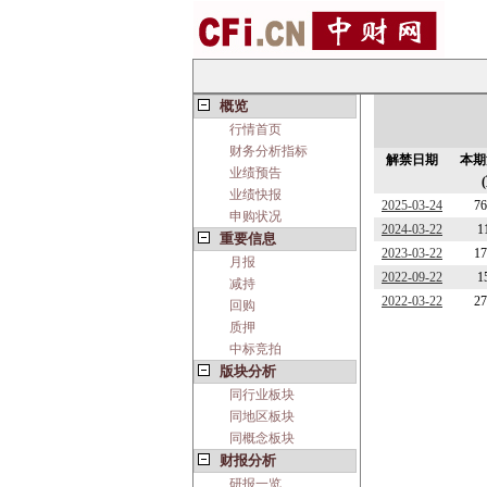
概览
行情首页
财务分析指标
解禁日期
本期
业绩预告
业绩快报
2025-03-24
76
申购状况
2024-03-22
1
重要信息
2023-03-22
17
月报
2022-09-22
1
减持
2022-03-22
27
回购
质押
中标竞拍
版块分析
同行业板块
同地区板块
同概念板块
财报分析
研报一览