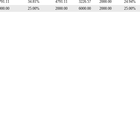
791.11
34.81%
4791.11
3226.57
2000.00
24.94%
000.00
25.00%
2000.00
6000.00
2000.00
25.00%