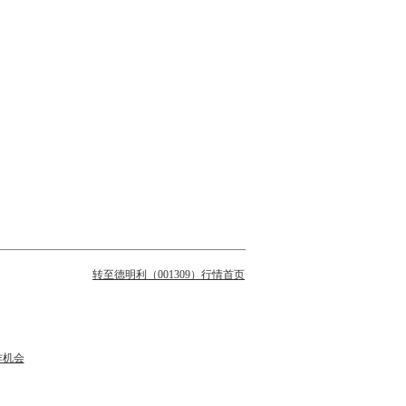
转至德明利（001309）行情首页
作机会