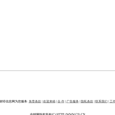
财经信息网为您服务:
免责条款
|
欢迎来稿
|
合 作
|
广告服务
|
隐私条款
|
联系我们
|
工
中财网版权所有(C) HTTP://WWW.CFi.CN