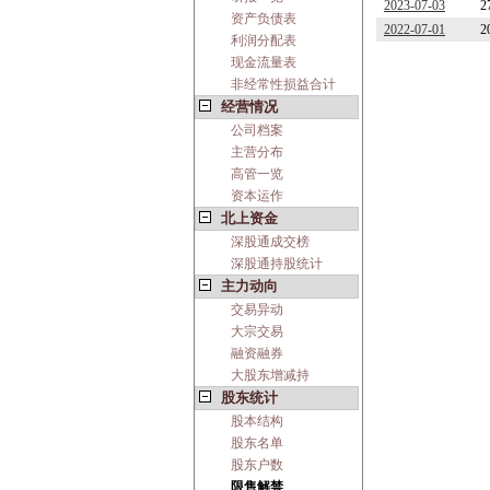
2023-07-03
2
资产负债表
2022-07-01
2
利润分配表
现金流量表
非经常性损益合计
经营情况
公司档案
主营分布
高管一览
资本运作
北上资金
深股通成交榜
深股通持股统计
主力动向
交易异动
大宗交易
融资融券
大股东增减持
股东统计
股本结构
股东名单
股东户数
限售解禁