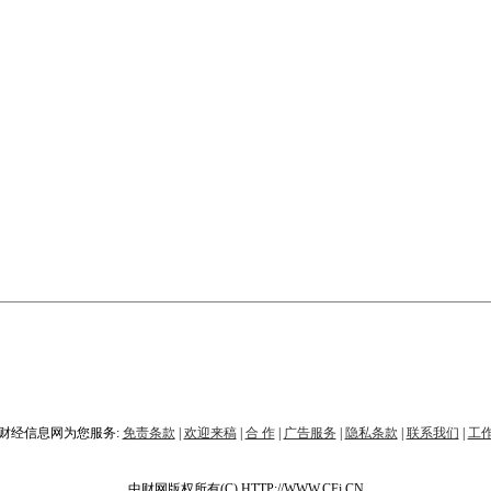
财经信息网为您服务:
免责条款
|
欢迎来稿
|
合 作
|
广告服务
|
隐私条款
|
联系我们
|
工
中财网版权所有(C) HTTP://WWW.CFi.CN