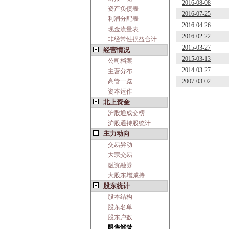
2016-08-08
资产负债表
2016-07-25
利润分配表
2016-04-26
现金流量表
2016-02-22
非经常性损益合计
2015-03-27
经营情况
2015-03-13
公司档案
2014-03-27
主营分布
高管一览
2007-03-02
资本运作
北上资金
沪股通成交榜
沪股通持股统计
主力动向
交易异动
大宗交易
融资融券
大股东增减持
股东统计
股本结构
股东名单
股东户数
限售解禁