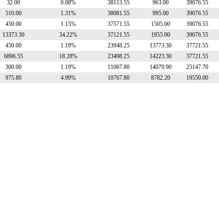
32.00
0.08%
38113.55
963.00
39076.55
510.00
1.31%
38081.55
995.00
39076.55
450.00
1.15%
37571.55
1505.00
39076.55
13373.30
34.22%
37121.55
1955.00
39076.55
450.00
1.19%
23948.25
13773.30
37721.55
6896.55
18.28%
23498.25
14223.30
37721.55
300.00
1.19%
11067.80
14079.90
25147.70
975.80
4.99%
10767.80
8782.20
19550.00