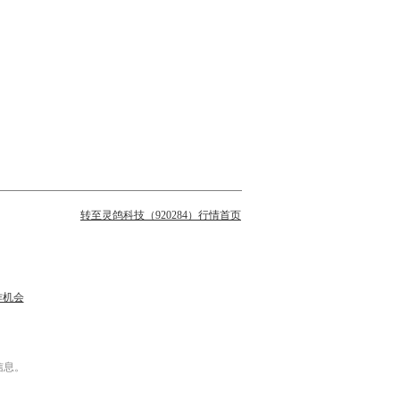
转至灵鸽科技（920284）行情首页
作机会
信息。