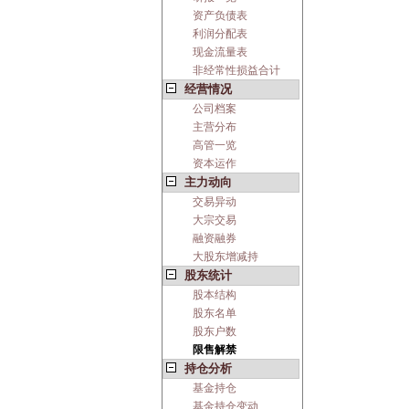
资产负债表
利润分配表
现金流量表
非经常性损益合计
经营情况
公司档案
主营分布
高管一览
资本运作
主力动向
交易异动
大宗交易
融资融券
大股东增减持
股东统计
股本结构
股东名单
股东户数
限售解禁
持仓分析
基金持仓
基金持仓变动