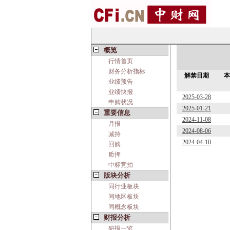
概览
行情首页
财务分析指标
解禁日期
本
业绩预告
业绩快报
2025-03-28
申购状况
2025-01-21
重要信息
2024-11-08
月报
2024-08-06
减持
2024-04-10
回购
质押
中标竞拍
版块分析
同行业板块
同地区板块
同概念板块
财报分析
研报一览