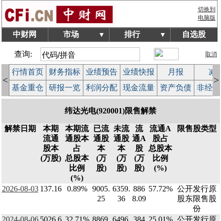
切换到
电脑版
中财网
市场
排行
自选股
▼
▼
查询:
取消
行情首页
财务指标
业绩预告
业绩快报
月报
减
<
>
基金重仓
研报一览
利润分配
现金流量
资产负债
非经常
纬达光电(920001)限售解禁
解禁日期
本期
本期流
已流
未流
流
流通A
限售股类型
流通
通股本
通股
通股
通A
股占
股本
占
本
本
股
总股本
(万股)
总股本
(万
(万
(万
比例
比例
股)
股)
股)
(%)
(%)
2026-08-03
137.16
0.89%
9005.
6359.
886
57.72%
公开发行原
25
36
8.09
股东限售股
份
2024-08-06
5026.6
32.71%
8869.
6496.
384
25.01%
公开发行原