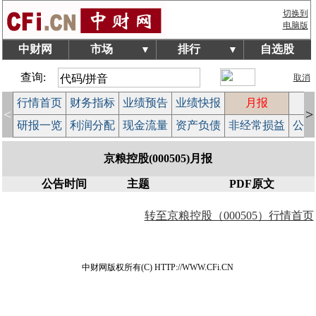
切换到
电脑版
中财网
市场
排行
自选股
▼
▼
查询:
取消
行情首页
财务指标
业绩预告
业绩快报
月报
减
<
>
研报一览
利润分配
现金流量
资产负债
非经常损益
公司
京粮控股(000505)月报
公告时间
主题
PDF原文
转至京粮控股（000505）行情首页
中财网版权所有(C) HTTP://WWW.CFi.CN