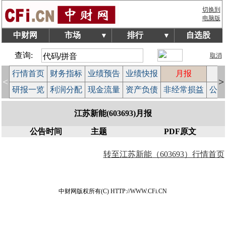
切换到
电脑版
中财网
市场
排行
自选股
▼
▼
查询:
取消
行情首页
财务指标
业绩预告
业绩快报
月报
减
<
>
研报一览
利润分配
现金流量
资产负债
非经常损益
公司
江苏新能(603693)月报
公告时间
主题
PDF原文
转至江苏新能（603693）行情首页
中财网版权所有(C) HTTP://WWW.CFi.CN