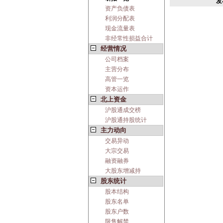
发
资产负债表
利润分配表
现金流量表
非经常性损益合计
经营情况
公司档案
主营分布
高管一览
资本运作
北上资金
沪股通成交榜
沪股通持股统计
主力动向
交易异动
大宗交易
融资融券
大股东增减持
股东统计
股本结构
股东名单
股东户数
限售解禁