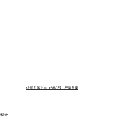
转至龙腾光电（688055）行情首页
作机会