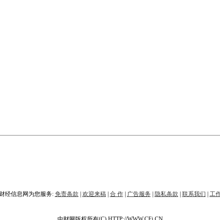
财经信息网为您服务:
免责条款
|
欢迎来稿
|
合 作
|
广告服务
|
隐私条款
|
联系我们
|
工
中财网版权所有(C) HTTP://WWW.CFi.CN