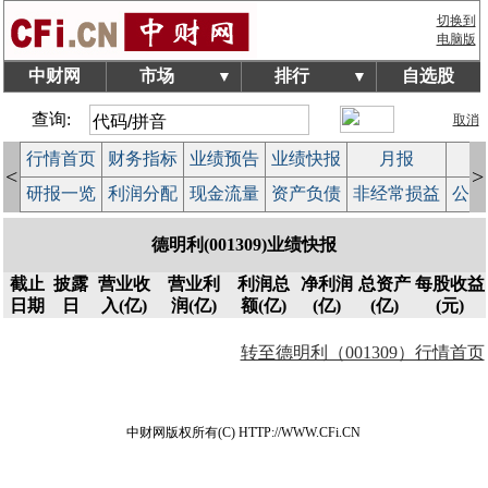
切换到
电脑版
中财网
市场
排行
自选股
▼
▼
查询:
取消
行情首页
财务指标
业绩预告
业绩快报
月报
减
<
>
研报一览
利润分配
现金流量
资产负债
非经常损益
公司
德明利(001309)业绩快报
截止
披露
营业收
营业利
利润总
净利润
总资产
每股收益
日期
日
入(亿)
润(亿)
额(亿)
(亿)
(亿)
(元)
转至德明利（001309）行情首页
中财网版权所有(C) HTTP://WWW.CFi.CN