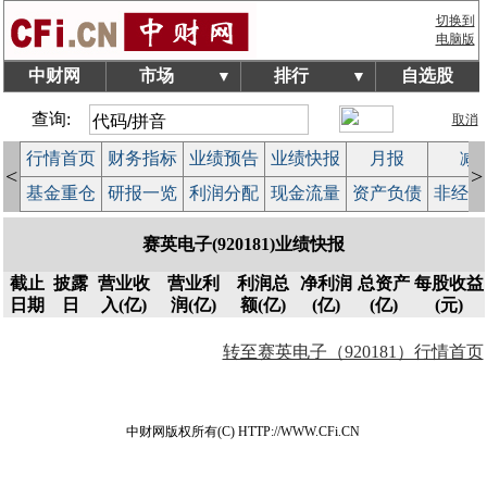
切换到
电脑版
中财网
市场
排行
自选股
▼
▼
查询:
取消
行情首页
财务指标
业绩预告
业绩快报
月报
减
<
>
基金重仓
研报一览
利润分配
现金流量
资产负债
非经常
赛英电子(920181)业绩快报
截止
披露
营业收
营业利
利润总
净利润
总资产
每股收益
日期
日
入(亿)
润(亿)
额(亿)
(亿)
(亿)
(元)
转至赛英电子（920181）行情首页
中财网版权所有(C) HTTP://WWW.CFi.CN