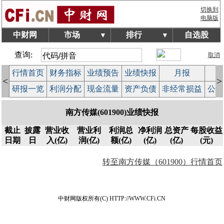
切换到
电脑版
中财网
市场
排行
自选股
▼
▼
查询:
取消
行情首页
财务指标
业绩预告
业绩快报
月报
减
<
>
研报一览
利润分配
现金流量
资产负债
非经常损益
公司
南方传媒(601900)业绩快报
截止
披露
营业收
营业利
利润总
净利润
总资产
每股收益
日期
日
入(亿)
润(亿)
额(亿)
(亿)
(亿)
(元)
转至南方传媒（601900）行情首页
中财网版权所有(C) HTTP://WWW.CFi.CN