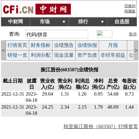
切换到
电脑版
中财网
市场
排行
自选股
▼
▼
查询:
取消
行情首页
财务指标
业绩预告
业绩快报
月报
减
<
>
研报一览
利润分配
现金流量
资产负债
非经常损益
公司
振江股份(603507)业绩快报
截止日期
披露
营业收
营业利
利润总
净利
总资
每股收
日
入(亿)
润(亿)
额(亿)
润(亿)
产(亿)
益(元)
2022-12-31
2023-
29.04
1.31
1.26
0.95
54.68
0.73
04-18
2021-12-31
2023-
24.25
2.34
2.15
1.79
48.69
1.44
04-18
转至振江股份（603507）行情首页