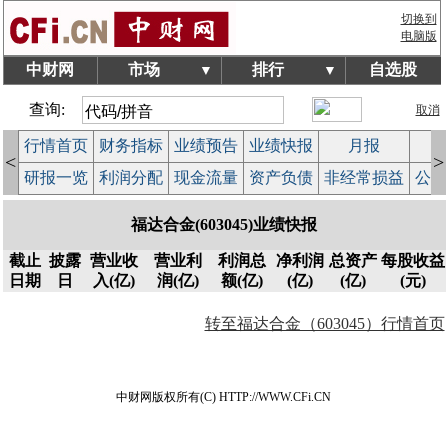
切换到
电脑版
中财网
市场
排行
自选股
▼
▼
查询:
取消
行情首页
财务指标
业绩预告
业绩快报
月报
减
<
>
研报一览
利润分配
现金流量
资产负债
非经常损益
公司
福达合金(603045)业绩快报
截止
披露
营业收
营业利
利润总
净利润
总资产
每股收益
日期
日
入(亿)
润(亿)
额(亿)
(亿)
(亿)
(元)
转至福达合金（603045）行情首页
中财网版权所有(C) HTTP://WWW.CFi.CN