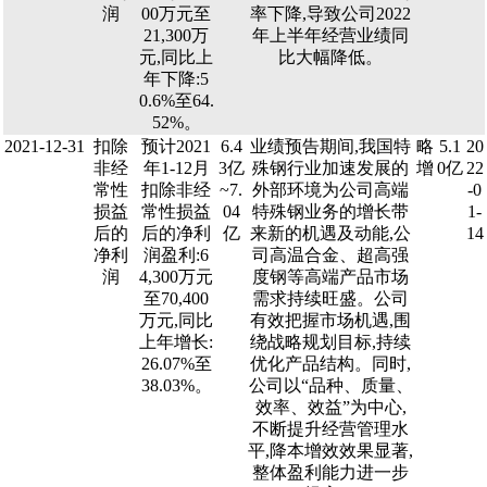
润
00万元至
率下降,导致公司2022
21,300万
年上半年经营业绩同
元,同比上
比大幅降低。
年下降:5
0.6%至64.
52%。
2021-12-31
扣除
预计2021
6.4
业绩预告期间,我国特
略
5.1
20
非经
年1-12月
3亿
殊钢行业加速发展的
增
0亿
22
常性
扣除非经
~7.
外部环境为公司高端
-0
损益
常性损益
04
特殊钢业务的增长带
1-
后的
后的净利
亿
来新的机遇及动能,公
14
净利
润盈利:6
司高温合金、超高强
润
4,300万元
度钢等高端产品市场
至70,400
需求持续旺盛。公司
万元,同比
有效把握市场机遇,围
上年增长:
绕战略规划目标,持续
26.07%至
优化产品结构。同时,
38.03%。
公司以“品种、质量、
效率、效益”为中心,
不断提升经营管理水
平,降本增效效果显著,
整体盈利能力进一步