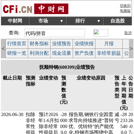
切换到
电脑版
中财网
市场
排行
自选股
▼
▼
查询:
取消
行情首页
财务指标
业绩预告
业绩快报
月报
减
<
>
研报一览
利润分配
现金流量
资产负债
非经常损益
公司
抚顺特钢(600399)业绩预告
截止日期
预测
业绩变动
预
业绩变动原因
预
上
公
指标
测
告
年
告
数
类
同
日
值
型
期
期
(元)
值
(元)
2026-06-30
扣除
预计2026
-28
报告期,钢铁行业因需
减
-28
20
非经
年1-6月扣
000
求导向持续推进“普转
亏
233
26
常性
除非经常
000
优、优转特”的产能优
540
-0
损益
性损益后
0.0
化,特钢市场围绕中高
0.0
7-