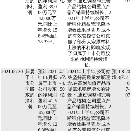
后的
的净利润
亿
景下,通过调整和完善
07
净利
盈利:39,0
产品结构,公司重点产
润
00万元至
品产销量持续增长。2
42,000万
021年上半年,公司不
元,同比上
断强化精益管理,降本
年增长:15
增效效果显著,对成本
8.45%至1
的有效管控使公司克
78.33%。
服了部分大宗原材料
上涨的不利影响,实现
了归属于上市公司股
东的净利润持续增
长。
2021-06-30
归属
预计2021
4.1
2021年上半年,公司始
预
1.8
20
于上
年1-6月归
5亿
终坚持高质量发展理
增
3亿
21
市公
属于上市
~4.
念,在高附加值产品市
-0
司股
公司股东
50
场需求稳定增长的背
7-
东的
的净利润
亿
景下,通过调整和完善
07
净利
盈利:41,5
产品结构,公司重点产
润
00万元至
品产销量持续增长。2
45,000万
021年上半年,公司不
元,同比上
断强化精益管理,降本
年增长:12
增效效果显著,对成本
6.38%至1
的有效管控使公司克