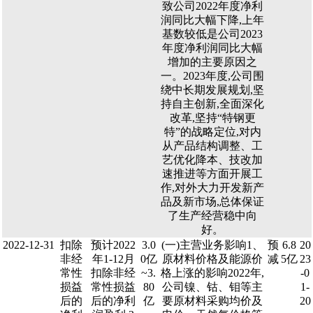
致公司2022年度净利
润同比大幅下降,上年
基数较低是公司2023
年度净利润同比大幅
增加的主要原因之
一。2023年度,公司围
绕中长期发展规划,坚
持自主创新,全面深化
改革,坚持“特钢更
特”的战略定位,对内
从产品结构调整、工
艺优化降本、技改加
速推进等方面开展工
作,对外大力开发新产
品及新市场,总体保证
了生产经营稳中向
好。
2022-12-31
扣除
预计2022
3.0
(一)主营业务影响1、
预
6.8
20
非经
年1-12月
0亿
原材料价格及能源价
减
5亿
23
常性
扣除非经
~3.
格上涨的影响2022年,
-0
损益
常性损益
80
公司镍、钴、钼等主
1-
后的
后的净利
亿
要原材料采购均价及
20