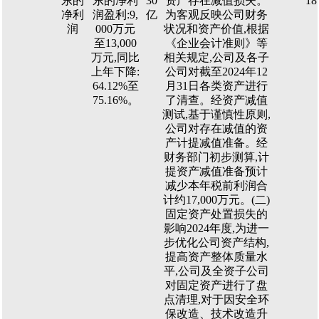
东的
东的净利
30
资产存在减值损失。
18
净利
润盈利:9,
亿
为客观反映公司财务
润
000万元
状况和资产价值,根据
至13,000
《企业会计准则》等
万元,同比
相关规定,公司及各子
上年下降:
公司对截至2024年12
64.12%至
月31日各类资产进行
75.16%。
了清查。经资产减值
测试,基于谨慎性原则,
公司对存在减值的资
产计提减值准备。经
财务部门初步测算,计
提资产减值准备预计
减少本年税前利润合
计约17,000万元。(二)
固定资产处置损失的
影响2024年度,为进一
步优化公司资产结构,
提高资产整体质量水
平,公司及全资子公司
对固定资产进行了盘
点清理,对于因安全环
保改造、技术改造升