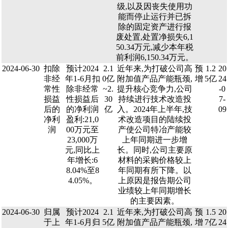
级,以及因丧失使用功
能而停止运行并已拆
除的固定资产进行报
废处置,处置净损失6,1
50.34万元,减少本年税
前利润6,150.34万元。
2024-06-30
扣除
预计2024
2.1
近年来,为打破公司高
预
1.2
20
非经
年1-6月扣
0亿
附加值产品产能瓶颈,
增
5亿
24
常性
除非经常
~2.
提升核心竞争力,公司
-0
损益
性损益后
30
持续进行技术改造投
7-
后的
的净利润
亿
入。2024年上半年,技
09
净利
盈利:21,0
术改造项目的陆续投
润
00万元至
产使公司特冶产能较
23,000万
上年同期进一步增
元,同比上
长。同时,公司主要原
年增长:6
材料的采购价格较上
8.04%至8
年同期有所下降。以
4.05%。
上原因是报告期公司
业绩较上年同期增长
的主要因素。
2024-06-30
归属
预计2024
2.1
近年来,为打破公司高
预
1.5
20
于上
年1-6月归
5亿
附加值产品产能瓶颈,
增
7亿
24