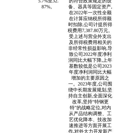
5.7%至32.
的符合政策规定的设
87%。
备、器具等固定资产,
在2022年一次性全额
在计算应纳税所得额
时扣除,公司计提所得
税费用7,387.80万元。
受上述与营业外支出
及所得税费用相关的
非经常性损益影响,导
致公司2022年度净利
润同比大幅下降,上年
基数较低是公司2023
年度净利润同比大幅
增加的主要原因之
一。2023年度,公司围
绕中长期发展规划,坚
持自主创新,全面深化
改革,坚持“特钢更
特”的战略定位,对内
从产品结构调整、工
艺优化降本、技改加
速推进等方面开展工
作,对外大力开发新产