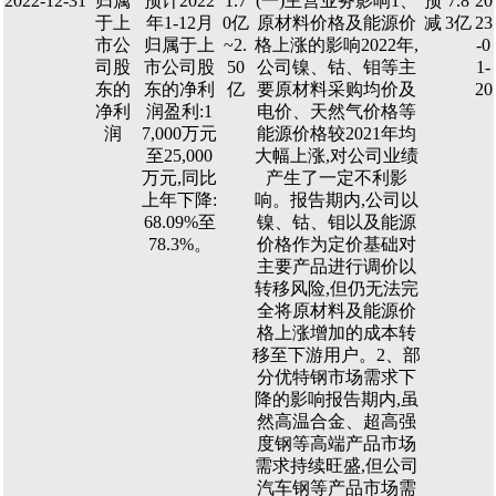
2022-12-31
归属
预计2022
1.7
(一)主营业务影响1、
预
7.8
20
于上
年1-12月
0亿
原材料价格及能源价
减
3亿
23
市公
归属于上
~2.
格上涨的影响2022年,
-0
司股
市公司股
50
公司镍、钴、钼等主
1-
东的
东的净利
亿
要原材料采购均价及
20
净利
润盈利:1
电价、天然气价格等
润
7,000万元
能源价格较2021年均
至25,000
大幅上涨,对公司业绩
万元,同比
产生了一定不利影
上年下降:
响。报告期内,公司以
68.09%至
镍、钴、钼以及能源
78.3%。
价格作为定价基础对
主要产品进行调价以
转移风险,但仍无法完
全将原材料及能源价
格上涨增加的成本转
移至下游用户。2、部
分优特钢市场需求下
降的影响报告期内,虽
然高温合金、超高强
度钢等高端产品市场
需求持续旺盛,但公司
汽车钢等产品市场需