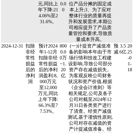
元,同比上
0.0
位产品分摊的固定成
年下降:21
0
本上升;3、为了应对
4.06%至2
整体行业的质量再提
31.6%。
升和发展需求,本期公
司相应提升了产品质
量管控和要求,导致质
量成本升高。
2024-12-31
扣除
预计2024
800
(一)计提资产减值准
预
3.5
20
非经
年1-12月
0.0
备的影响本年由于市
减
6亿
25
常性
扣除非经
0万
场行情和技改工程建
-0
损益
常性损益
~1.
设影响,导致公司部分
1-
后的
后的净利
20
资产存在减值损失。
18
净利
润盈利:8,
亿
为客观反映公司财务
润
000万元
状况和资产价值,根据
至12,000
《企业会计准则》等
万元,同比
相关规定,公司及各子
上年下降:
公司对截至2024年12
66.3%至7
月31日各类资产进行
7.53%。
了清查。经资产减值
测试,基于谨慎性原则,
公司对存在减值的资
产计提减值准备。经