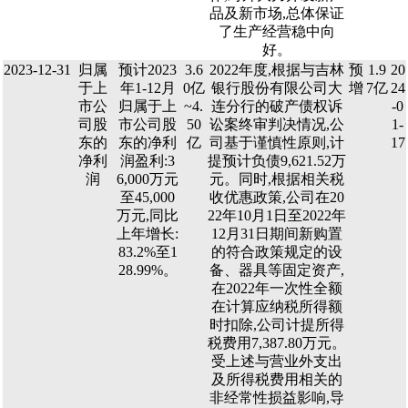
品及新市场,总体保证
了生产经营稳中向
好。
2023-12-31
归属
预计2023
3.6
2022年度,根据与吉林
预
1.9
20
于上
年1-12月
0亿
银行股份有限公司大
增
7亿
24
市公
归属于上
~4.
连分行的破产债权诉
-0
司股
市公司股
50
讼案终审判决情况,公
1-
东的
东的净利
亿
司基于谨慎性原则,计
17
净利
润盈利:3
提预计负债9,621.52万
润
6,000万元
元。同时,根据相关税
至45,000
收优惠政策,公司在20
万元,同比
22年10月1日至2022年
上年增长:
12月31日期间新购置
83.2%至1
的符合政策规定的设
28.99%。
备、器具等固定资产,
在2022年一次性全额
在计算应纳税所得额
时扣除,公司计提所得
税费用7,387.80万元。
受上述与营业外支出
及所得税费用相关的
非经常性损益影响,导