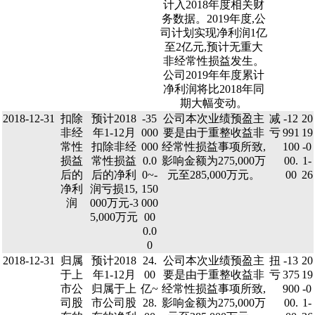
计入2018年度相关财
务数据。2019年度,公
司计划实现净利润1亿
至2亿元,预计无重大
非经常性损益发生。
公司2019年年度累计
净利润将比2018年同
期大幅变动。
2018-12-31
扣除
预计2018
-35
公司本次业绩预盈主
减
-12
20
非经
年1-12月
000
要是由于重整收益非
亏
991
19
常性
扣除非经
000
经常性损益事项所致,
100
-0
损益
常性损益
0.0
影响金额为275,000万
00.
1-
后的
后的净利
0~-
元至285,000万元。
00
26
净利
润亏损15,
150
润
000万元-3
000
5,000万元
00
0.0
0
2018-12-31
归属
预计2018
24.
公司本次业绩预盈主
扭
-13
20
于上
年1-12月
00
要是由于重整收益非
亏
375
19
市公
归属于上
亿~
经常性损益事项所致,
900
-0
司股
市公司股
28.
影响金额为275,000万
00.
1-