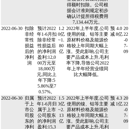
得额时扣除。公司根
据会计准则规定初步
确认计提所得税费用
7,134.44万元。
2022-06-30
扣除
预计2022
1.2
2022年上半年度,公司
预
4.0
20
非经
年1-6月扣
0亿
使用的镍、钴等主要
减
8亿
22
常性
除非经常
~1.
原材料价格及能源价
-0
损益
性损益后
80
格较上年同期大幅上
7-
后的
的净利润
亿
涨。受此影响,公司主
09
净利
盈利:12,0
要产品成本上升,毛利
润
00万元至
率下降,导致公司2022
18,000万
年上半年经营业绩同
元,同比上
比大幅降低。
年下降:5
5.86%至7
0.57%。
2022-06-30
归属
预计2022
1.5
2022年上半年度,公司
预
4.3
20
于上
年1-6月归
3亿
使用的镍、钴等主要
减
1亿
22
市公
属于上市
~2.
原材料价格及能源价
-0
司股
公司股东
13
格较上年同期大幅上
7-
东的
的净利润
亿
涨。受此影响,公司主
09
净利
盈利:15,3
要产品成本上升,毛利