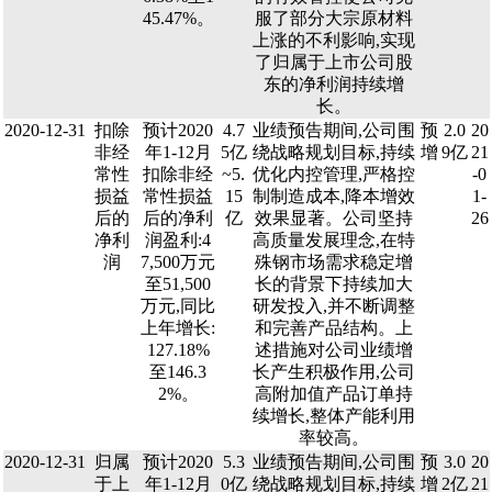
45.47%。
服了部分大宗原材料
上涨的不利影响,实现
了归属于上市公司股
东的净利润持续增
长。
2020-12-31
扣除
预计2020
4.7
业绩预告期间,公司围
预
2.0
20
非经
年1-12月
5亿
绕战略规划目标,持续
增
9亿
21
常性
扣除非经
~5.
优化内控管理,严格控
-0
损益
常性损益
15
制制造成本,降本增效
1-
后的
后的净利
亿
效果显著。公司坚持
26
净利
润盈利:4
高质量发展理念,在特
润
7,500万元
殊钢市场需求稳定增
至51,500
长的背景下持续加大
万元,同比
研发投入,并不断调整
上年增长:
和完善产品结构。上
127.18%
述措施对公司业绩增
至146.3
长产生积极作用,公司
2%。
高附加值产品订单持
续增长,整体产能利用
率较高。
2020-12-31
归属
预计2020
5.3
业绩预告期间,公司围
预
3.0
20
于上
年1-12月
0亿
绕战略规划目标,持续
增
2亿
21