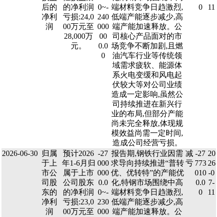
后的
的净利润
0~-
端材料竞争日趋激烈,
0
11
净利
亏损:24,0
240
低端产能逐步减少,高
润
00万元至
000
端产能加速释放。公
28,000万
00
司核心产品面对的市
元。
0.0
场竞争不断加剧,且燃
0
油汽车行业等传统领
域需求疲软、能源体
系火电变缓和风电起
伏较大等对公司业绩
造成一定影响,虽然公
司持续推进在新兴行
业的布局,但部分产能
尚未完全释放,体现规
模效益尚需一定时间,
造成公司经营亏损。
2026-06-30
归属
预计2026
-27
报告期,钢铁行业因需
减
-27
20
于上
年1-6月归
000
求导向持续推进“普转
亏
773
26
市公
属于上市
000
优、优转特”的产能优
010
-0
司股
公司股东
0.0
化,特钢市场围绕中高
0.0
7-
东的
的净利润
0~-
端材料竞争日趋激烈,
0
11
净利
亏损:23,0
230
低端产能逐步减少,高
润
00万元至
000
端产能加速释放。公