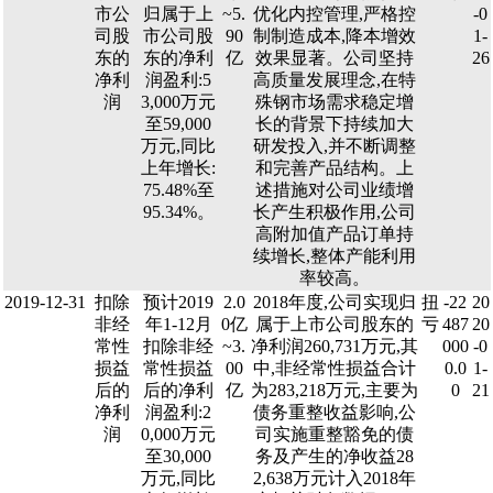
市公
归属于上
~5.
优化内控管理,严格控
-0
司股
市公司股
90
制制造成本,降本增效
1-
东的
东的净利
亿
效果显著。公司坚持
26
净利
润盈利:5
高质量发展理念,在特
润
3,000万元
殊钢市场需求稳定增
至59,000
长的背景下持续加大
万元,同比
研发投入,并不断调整
上年增长:
和完善产品结构。上
75.48%至
述措施对公司业绩增
95.34%。
长产生积极作用,公司
高附加值产品订单持
续增长,整体产能利用
率较高。
2019-12-31
扣除
预计2019
2.0
2018年度,公司实现归
扭
-22
20
非经
年1-12月
0亿
属于上市公司股东的
亏
487
20
常性
扣除非经
~3.
净利润260,731万元,其
000
-0
损益
常性损益
00
中,非经常性损益合计
0.0
1-
后的
后的净利
亿
为283,218万元,主要为
0
21
净利
润盈利:2
债务重整收益影响,公
润
0,000万元
司实施重整豁免的债
至30,000
务及产生的净收益28
万元,同比
2,638万元计入2018年