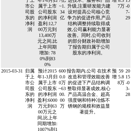
于上
年1-6月归
7亿
进技术、服务和产品
增
8.3
15
市公
属于上市
~1.
升级,注重研发能力建
7万
-0
司股
公司股东
34
设对提高公司核心竞
7-
东的
的净利润
亿
争力的促进作用,产品
29
净利
盈利:12,7
结构调整持续取得成
润
00万元到
效,公司赢利能力显著
13,400万
改善。同时,公司收到
元之间,比
的部分财政补助增加
上年同期
了报告期归属于公司
增加: 78
股东的净利润。
0%到83
0%
2015-03-31
归属
预计2015
600
报告期内,公司 在技术
预
59
20
于上
年1-3月归
0.0
改造和管理效能改善
增
5.8
15
市公
属于上市
0万
的促进下产品结构调
8万
-0
司股
公司股东
~63
整取得显著成效,核心
3-
东的
的净利润
00.
产品高温合金、超高
28
净利
盈利:6000
00
强度钢和特种冶炼不
润
万元到63
万
锈钢的规模和效益显
00万元之
著提升。
间,比上年
同期增加:
1007%到1