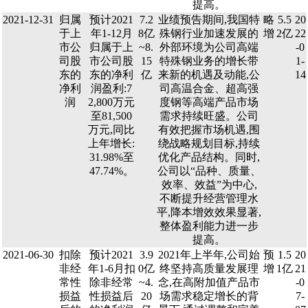
提高。
2021-12-31
归属
预计2021
7.2
业绩预告期间,我国特
略
5.5
20
于上
年1-12月
8亿
殊钢行业加速发展的
增
2亿
22
市公
归属于上
~8.
外部环境为公司高端
-0
司股
市公司股
15
特殊钢业务的增长带
1-
东的
东的净利
亿
来新的机遇及动能,公
14
净利
润盈利:7
司高温合金、超高强
润
2,800万元
度钢等高端产品市场
至81,500
需求持续旺盛。公司
万元,同比
有效把握市场机遇,围
上年增长:
绕战略规划目标,持续
31.98%至
优化产品结构。同时,
47.74%。
公司以“品种、质量、
效率、效益”为中心,
不断提升经营管理水
平,降本增效效果显著,
整体盈利能力进一步
提高。
2021-06-30
扣除
预计2021
3.9
2021年上半年,公司始
预
1.5
20
非经
年1-6月扣
0亿
终坚持高质量发展理
增
1亿
21
常性
除非经常
~4.
念,在高附加值产品市
-0
损益
性损益后
20
场需求稳定增长的背
7-