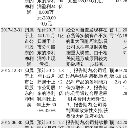
东的
东的净利
00
元至285,000万元。
00
26
净利
润盈利24
亿
润
0,000万
元-280,00
0万元
2017-12-31
归属
预计2017
1.1
经公司自查发现存在
首
1.1
20
于上
年1-12月
1亿
存货等实物资产不实
亏
1亿
18
市公
归属于上
的重大问题,可能涉及
-0
司股
市公司股
公司以往年度财务数
1-
东的
东的净利
据重大调整。由于相
31
净利
润将出现
关问题形成原因较为
润
亏损。
复杂,需进一步核实。
2015-12-31
归属
预计2015
1.8
1、报告期内,公司通
预
469
20
于上
年1-12月
8亿
过品种结构调整,重点
增
6.0
16
市公
归属于上
~2.
品种产品的盈利能力
2万
-0
司股
市公司股
11
保持增长; 2、报告期
1-
东的
东的净利
亿
内,公司通过合理运筹,
28
净利
润,同比上
财务费用大幅降低;
润
年上升:30
3、报告期内,公司得
0%-350%
到国家政策性支持,获
得较大的政府补助。
2015-06-30
归属
预计2015
1.2
报告期内,公司持续推
预
144
20