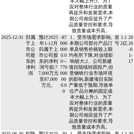
本大幅上升;3、为了
应对整体行业的质量
再提升和发展需求,本
期公司相应提升了产
品质量管控和要求,导
致质量成本升高。
2025-12-31
归属
预计2025
-87
1、受市场需求影响,
首
1.1
20
于上
年1-12月
000
本期公司部分产品订
亏
2亿
26
市公
归属于上
000
单及销售价格较上期
-0
司股
市公司股
0.0
均有所下降,对业绩影
1-
东的
东的净利
0~-
响较大;2、公司新建
17
净利
润亏损:7
770
项目陆续转固投产,但
润
7,000万元
000
受钢铁行业市场环境
至87,000
00
的影响,新建项目实际
万元。
0.0
产量低于预期,导致单
0
位产品分摊的固定成
本大幅上升;3、为了
应对整体行业的质量
再提升和发展需求,本
期公司相应提升了产
品质量管控和要求,导
致质量成本升高。
2025-06-30
扣除
预计2025
-30
1、受市场需求影响,
首
2.2
20