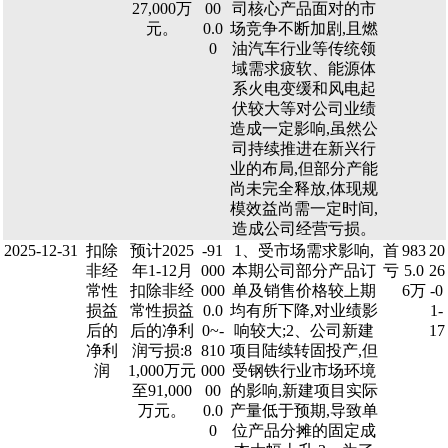
27,000万
00
司核心产品面对的市
元。
0.0
场竞争不断加剧,且燃
0
油汽车行业等传统领
域需求疲软、能源体
系火电变缓和风电起
伏较大等对公司业绩
造成一定影响,虽然公
司持续推进在新兴行
业的布局,但部分产能
尚未完全释放,体现规
模效益尚需一定时间,
造成公司经营亏损。
2025-12-31
扣除
预计2025
-91
1、受市场需求影响,
首
983
20
非经
年1-12月
000
本期公司部分产品订
亏
5.0
26
常性
扣除非经
000
单及销售价格较上期
6万
-0
损益
常性损益
0.0
均有所下降,对业绩影
1-
后的
后的净利
0~-
响较大;2、公司新建
17
净利
润亏损:8
810
项目陆续转固投产,但
润
1,000万元
000
受钢铁行业市场环境
至91,000
00
的影响,新建项目实际
万元。
0.0
产量低于预期,导致单
0
位产品分摊的固定成