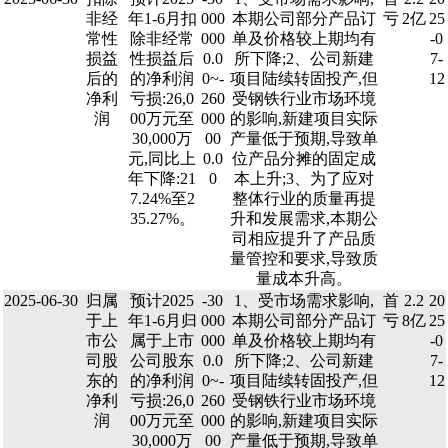
非经
年1-6月扣
000
本期公司部分产品订
亏
2亿
25
常性
除非经常
000
单及价格较上期均有
-0
损益
性损益后
0.0
所下降;2、公司新建
7-
后的
的净利润
0~-
项目陆续转固投产,但
12
净利
亏损:26,0
260
受钢铁行业市场环境
润
00万元至
000
的影响,新建项目实际
30,000万
00
产量低于预期,导致单
元,同比上
0.0
位产品分摊的固定成
年下降:21
0
本上升;3、为了应对
7.24%至2
整体行业的质量再提
35.27%。
升和发展需求,本期公
司相应提升了产品质
量管控和要求,导致质
量成本升高。
2025-06-30
归属
预计2025
-30
1、受市场需求影响,
首
2.2
20
于上
年1-6月归
000
本期公司部分产品订
亏
8亿
25
市公
属于上市
000
单及价格较上期均有
-0
司股
公司股东
0.0
所下降;2、公司新建
7-
东的
的净利润
0~-
项目陆续转固投产,但
12
净利
亏损:26,0
260
受钢铁行业市场环境
润
00万元至
000
的影响,新建项目实际
30,000万
00
产量低于预期,导致单