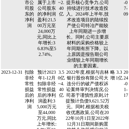
市公
属于上市
~2.
提升核心竞争力,公司
-0
司股
公司股东
40
持续进行技术改造投
7-
东的
的净利润
亿
入。2024年上半年,技
09
净利
盈利:21,5
术改造项目的陆续投
润
00万元至
产使公司特冶产能较
24,000万
上年同期进一步增
元,同比上
长。同时,公司主要原
年增长:3
材料的采购价格较上
6.83%至5
年同期有所下降。以
2.74%。
上原因是报告期公司
业绩较上年同期增长
的主要因素。
2023-12-31
扣除
预计2023
3.5
2022年度,根据与吉林
略
3.3
20
非经
年1-12月
0亿
银行股份有限公司大
增
1亿
24
常性
扣除非经
~4.
连分行的破产债权诉
-0
损益
常性损益
40
讼案终审判决情况,公
1-
后的
后的净利
亿
司基于谨慎性原则,计
17
净利
润盈利:3
提预计负债9,621.52万
润
5,000万元
元。同时,根据相关税
至44,000
收优惠政策,公司在20
万元,同比
22年10月1日至2022年
上年增长:
12月31日期间新购置