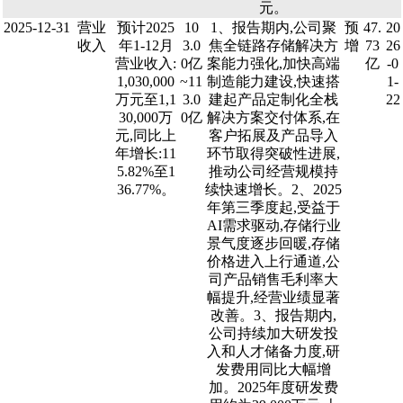
元。
2025-12-31
营业
预计2025
10
1、报告期内,公司聚
预
47.
20
收入
年1-12月
3.0
焦全链路存储解决方
增
73
26
营业收入:
0亿
案能力强化,加快高端
亿
-0
1,030,000
~11
制造能力建设,快速搭
1-
万元至1,1
3.0
建起产品定制化全栈
22
30,000万
0亿
解决方案交付体系,在
元,同比上
客户拓展及产品导入
年增长:11
环节取得突破性进展,
5.82%至1
推动公司经营规模持
36.77%。
续快速增长。2、2025
年第三季度起,受益于
AI需求驱动,存储行业
景气度逐步回暖,存储
价格进入上行通道,公
司产品销售毛利率大
幅提升,经营业绩显著
改善。3、报告期内,
公司持续加大研发投
入和人才储备力度,研
发费用同比大幅增
加。2025年度研发费