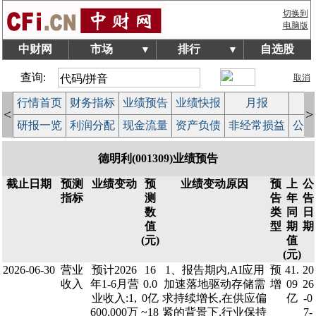
切换到
电脑版
中财网
市场
排行
自选股
▼
▼
查询:
取消
行情首页
财务指标
业绩预告
业绩快报
月报
减
<
>
研报一览
利润分配
现金流量
资产负债
非经常损益
公司
德明利(001309)业绩预告
截止日期
预测
业绩变动
预
业绩变动原因
预
上
公
指标
测
告
年
告
数
类
同
日
值
型
期
期
(元)
值
(元)
2026-06-30
营业
预计2026
16
1、报告期内,AI应用
预
41.
20
收入
年1-6月营
0.0
加速落地驱动存储需
增
09
26
业收入:1,
0亿
求持续增长,在供应偏
亿
-0
600,000万
~18
紧的背景下,行业保持
7-