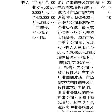
收入
年1-6月营
00
原厂产能调整及数据
增
76
25
业收入:38
亿~
中心需求增长影响,存
亿
-0
0,000万元
42.
储芯片市场供需结构
7-
至420,000
00
改善,推动整体价格回
10
万元,同比
亿
升,叠加公司积极拓展
上年增长:
企业级存储、嵌入式
74.63%至
存储等业务,经营规模
93.01%。
大幅提升。2025年第
二季度,公司预计实现
营业收入人民币25.48
亿元至29.48亿元,同比
增幅超过86.67%,环比
增幅超过103.51%。
2、报告期内,公司业
绩阶段性承压主要受
行业周期波动、市场
需求结构性调整及阶
段性成本压力影响。
随着业务规模的快速
扩张,公司期间费用持
续增加。其中,为配合
战略客户业务拓展及