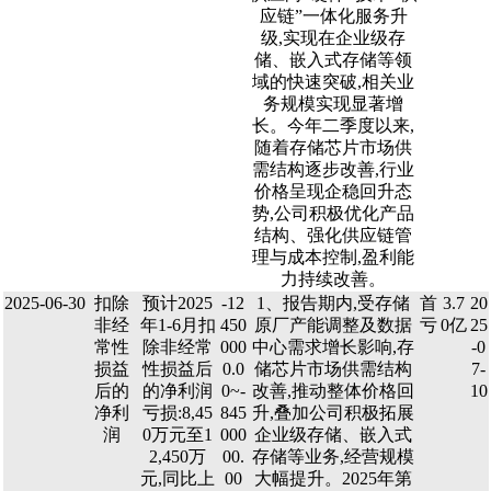
应链”一体化服务升
级,实现在企业级存
储、嵌入式存储等领
域的快速突破,相关业
务规模实现显著增
长。今年二季度以来,
随着存储芯片市场供
需结构逐步改善,行业
价格呈现企稳回升态
势,公司积极优化产品
结构、强化供应链管
理与成本控制,盈利能
力持续改善。
2025-06-30
扣除
预计2025
-12
1、报告期内,受存储
首
3.7
20
非经
年1-6月扣
450
原厂产能调整及数据
亏
0亿
25
常性
除非经常
000
中心需求增长影响,存
-0
损益
性损益后
0.0
储芯片市场供需结构
7-
后的
的净利润
0~-
改善,推动整体价格回
10
净利
亏损:8,45
845
升,叠加公司积极拓展
润
0万元至1
000
企业级存储、嵌入式
2,450万
00.
存储等业务,经营规模
元,同比上
00
大幅提升。2025年第