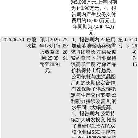
为5,098万元,上年同期
为440.96万元。4、报
告期内产生股份支付
费用约16,000万元,上
年同期为2,490.94万
元。
2026-06-30
每股
预计2026
25.
1、报告期内,AI应用
扭
-0.5
20
收益
年1-6月每
35~
加速落地驱动存储需
亏
3
26
股收益盈
28.
求持续增长,在供应偏
-0
利:25.35
91
紧的背景下,行业保持
7-
元至28.91
较高景气度,存储产品
15
元。
价格保持上行趋势。
公司依托与主流晶圆
厂商的长期稳定合作,
有效保障了供应链稳
定与生产交付节奏,盈
利能力持续改善,利润
水平同比大幅提高。
2、报告期内,公司持
续加大研发投入,推出
了自研PCIe/SATA双
模企业级SSD主控芯