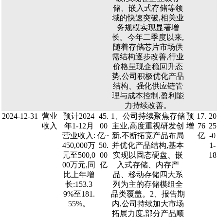
储、嵌入式存储等领
域的快速突破,相关业
务规模实现显著增
长。今年二季度以来,
随着存储芯片市场供
需结构逐步改善,行业
价格呈现企稳回升态
势,公司积极优化产品
结构、强化供应链管
理与成本控制,盈利能
力持续改善。
2024-12-31
营业
预计2024
45.
1、公司持续聚焦存储
预
17.
20
收入
年1-12月
00
主业,高度重视研发创
增
76
25
营业收入:
亿~
新,不断拓宽产品布局
亿
-0
450,000万
50.
并优化产品结构,基本
1-
元至500,0
00
实现以固态硬盘、嵌
18
00万元,同
亿
入式存储、内存产
比上年增
品、移动存储四大系
长:153.3
列为主的存储模组全
9%至181.
品类覆盖。2、报告期
55%。
内,公司持续加大市场
拓展力度,部分产品顺