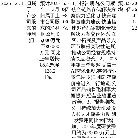
2025-12-31
归属
预计2025
6.5
1、报告期内,公司聚
预
3.5
20
于上
年1-12月
0亿
焦全链路存储解决方
增
1亿
26
市公
归属于上
~8.
案能力强化,加快高端
-0
司股
市公司股
00
制造能力建设,快速搭
1-
东的
东的净利
亿
建起产品定制化全栈
22
净利
润盈利:6
解决方案交付体系,在
润
5,000万元
客户拓展及产品导入
至80,000
环节取得突破性进展,
万元,同比
推动公司经营规模持
上年增长:
续快速增长。2、2025
85.42%至
年第三季度起,受益于
128.2
AI需求驱动,存储行业
1%。
景气度逐步回暖,存储
价格进入上行通道,公
司产品销售毛利率大
幅提升,经营业绩显著
改善。3、报告期内,
公司持续加大研发投
入和人才储备力度,研
发费用同比大幅增
加。2025年度研发费
用约为29,000万元,上