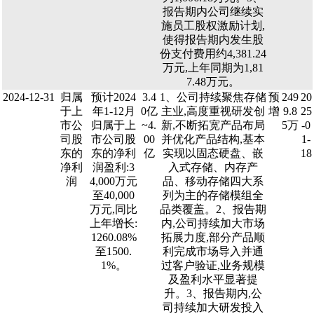
报告期内公司继续实
施员工股权激励计划,
使得报告期内发生股
份支付费用约4,381.24
万元,上年同期为1,81
7.48万元。
2024-12-31
归属
预计2024
3.4
1、公司持续聚焦存储
预
249
20
于上
年1-12月
0亿
主业,高度重视研发创
增
9.8
25
市公
归属于上
~4.
新,不断拓宽产品布局
5万
-0
司股
市公司股
00
并优化产品结构,基本
1-
东的
东的净利
亿
实现以固态硬盘、嵌
18
净利
润盈利:3
入式存储、内存产
润
4,000万元
品、移动存储四大系
至40,000
列为主的存储模组全
万元,同比
品类覆盖。2、报告期
上年增长:
内,公司持续加大市场
1260.08%
拓展力度,部分产品顺
至1500.
利完成市场导入并通
1%。
过客户验证,业务规模
及盈利水平显著提
升。3、报告期内,公
司持续加大研发投入