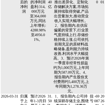
后的
的净利润
40
推出差异化、定制化
0
01
净利
盈利:314,
亿
存储解决方案,市场拓
润
000万元
展持续取得突破,产品
至364,000
出货量加大,推动营业
万元,同比
收入实现大幅增长。
上年增长:
2、报告期内,在供应
4288.98%
偏紧的背景下,行业景
至4956.0
气度持续上行,存储价
1%。
格持续上涨,公司依托
前期充足的原材料战
略储备,盈利能力持续
改善,利润水平大幅提
高。3、预计2026年第
一季度非经常性损益
约为1,000万元,上年同
期为587.09万元。4、
报告期内产生股份支
付费用约5,400万元,上
年同期为1,278.36万
元。
2026-03-31
归属
预计2026
31.
1、报告期内,公司持
扭
-69
20
于上
年1-3月归
50
续深耕存储主业,围绕
亏
087
26