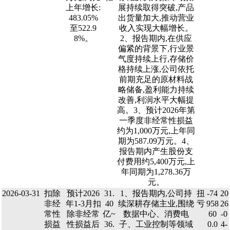
上年增长:
展持续取得突破,产品
483.05%
出货量加大,推动营业
至522.9
收入实现大幅增长。
8%。
2、报告期内,在供应
偏紧的背景下,行业景
气度持续上行,存储价
格持续上涨,公司依托
前期充足的原材料战
略储备,盈利能力持续
改善,利润水平大幅提
高。3、预计2026年第
一季度非经常性损益
约为1,000万元,上年同
期为587.09万元。4、
报告期内产生股份支
付费用约5,400万元,上
年同期为1,278.36万
元。
2026-03-31
扣除
预计2026
31.
1、报告期内,公司持
扭
-74
20
非经
年1-3月扣
40
续深耕存储主业,围绕
亏
958
26
常性
除非经常
亿~
数据中心、消费电
60
-0
损益
性损益后
36.
子、工业控制等领域
0.0
4-