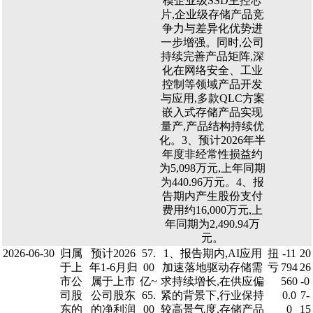
模企业级SSD主控芯
片,企业级存储产品竞
争力与差异化优势进
一步增强。同时,公司
持续完善产品矩阵,深
化在网络安全、工业
控制等领域产品开发
与应用,多款QLC方案
嵌入式存储产品实现
量产,产品结构持续优
化。3、预计2026年半
年度非经常性损益约
为5,098万元,上年同期
为440.96万元。4、报
告期内产生股份支付
费用约16,000万元,上
年同期为2,490.94万
元。
2026-06-30
归属
预计2026
57.
1、报告期内,AI应用
扭
-11
20
于上
年1-6月归
00
加速落地驱动存储需
亏
794
26
市公
属于上市
亿~
求持续增长,在供应偏
560
-0
司股
公司股东
65.
紧的背景下,行业保持
0.0
7-
东的
的净利润
00
较高景气度,存储产品
0
15