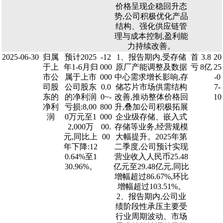
价格呈现企稳回升态
势,公司积极优化产品
结构、强化供应链管
理与成本控制,盈利能
力持续改善。
2025-06-30
归属
预计2025
-12
1、报告期内,受存储
首
3.8
20
于上
年1-6月归
000
原厂产能调整及数据
亏
8亿
25
市公
属于上市
000
中心需求增长影响,存
-0
司股
公司股东
0.0
储芯片市场供需结构
7-
东的
的净利润
0~-
改善,推动整体价格回
10
净利
亏损:8,00
800
升,叠加公司积极拓展
润
0万元至1
000
企业级存储、嵌入式
2,000万
00.
存储等业务,经营规模
元,同比上
00
大幅提升。2025年第
年下降:12
二季度,公司预计实现
0.64%至1
营业收入人民币25.48
30.96%。
亿元至29.48亿元,同比
增幅超过86.67%,环比
增幅超过103.51%。
2、报告期内,公司业
绩阶段性承压主要受
行业周期波动、市场