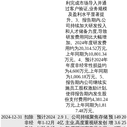
利完成市场导入并通
过客户验证,业务规模
及盈利水平显著提
升。3、报告期内,公
司持续加大研发投入
和人才储备力度,导致
研发费用同比大幅增
加。2024年度研发费
用约为20,314.52万元,
上年同期为10,801.34
万元。4、预计2024年
年度非经常性损益约
为4,600万元,上年同期
为1,006.18万元。5、
报告期内公司继续实
施员工股权激励计划,
使得报告期内发生股
份支付费用约4,381.24
万元,上年同期为1,81
7.48万元。
2024-12-31
扣除
预计2024
2.9
1、公司持续聚焦存储
预
149
20
非经
年1-12月
4亿
主业,高度重视研发创
增
3.6
25