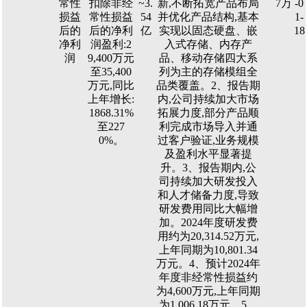
常性
扣除非经
~3.
新,不断拓宽产品布局
7万
-0
损益
常性损益
54
并优化产品结构,基本
1-
后的
后的净利
亿
实现以固态硬盘、嵌
18
净利
润盈利:2
入式存储、内存产
润
9,400万元
品、移动存储四大系
至35,400
列为主的存储模组全
万元,同比
品类覆盖。2、报告期
上年增长:
内,公司持续加大市场
1868.31%
拓展力度,部分产品顺
至227
利完成市场导入并通
0%。
过客户验证,业务规模
及盈利水平显著提
升。3、报告期内,公
司持续加大研发投入
和人才储备力度,导致
研发费用同比大幅增
加。2024年度研发费
用约为20,314.52万元,
上年同期为10,801.34
万元。4、预计2024年
年度非经常性损益约
为4,600万元,上年同期
为1,006.18万元。5、