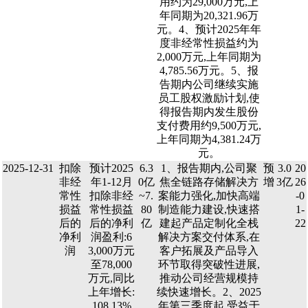
用约为29,000万元,上
年同期为20,321.96万
元。4、预计2025年年
度非经常性损益约为
2,000万元,上年同期为
4,785.56万元。5、报
告期内公司继续实施
员工股权激励计划,使
得报告期内发生股份
支付费用约9,500万元,
上年同期为4,381.24万
元。
2025-12-31
扣除
预计2025
6.3
1、报告期内,公司聚
预
3.0
20
非经
年1-12月
0亿
焦全链路存储解决方
增
3亿
26
常性
扣除非经
~7.
案能力强化,加快高端
-0
损益
常性损益
80
制造能力建设,快速搭
1-
后的
后的净利
亿
建起产品定制化全栈
22
净利
润盈利:6
解决方案交付体系,在
润
3,000万元
客户拓展及产品导入
至78,000
环节取得突破性进展,
万元,同比
推动公司经营规模持
上年增长:
续快速增长。2、2025
108.13%
年第三季度起,受益于