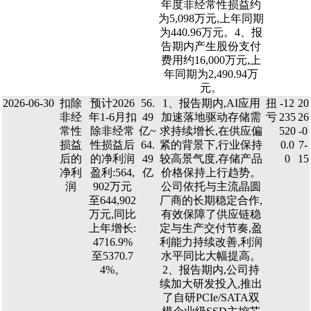
年度非经常性损益约
为5,098万元,上年同期
为440.96万元。4、报
告期内产生股份支付
费用约16,000万元,上
年同期为2,490.94万
元。
2026-06-30
扣除
预计2026
56.
1、报告期内,AI应用
扭
-12
20
非经
年1-6月扣
49
加速落地驱动存储需
亏
235
26
常性
除非经常
亿~
求持续增长,在供应偏
520
-0
损益
性损益后
64.
紧的背景下,行业保持
0.0
7-
后的
的净利润
49
较高景气度,存储产品
0
15
净利
盈利:564,
亿
价格保持上行趋势。
润
902万元
公司依托与主流晶圆
至644,902
厂商的长期稳定合作,
万元,同比
有效保障了供应链稳
上年增长:
定与生产交付节奏,盈
4716.9%
利能力持续改善,利润
至5370.7
水平同比大幅提高。
4%。
2、报告期内,公司持
续加大研发投入,推出
了自研PCIe/SATA双