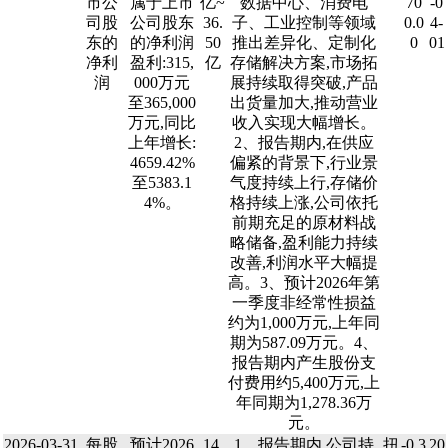
市公
属于上市
亿~
数据中心、消费电
70
-0
司股
公司股东
36.
子、工业控制等领域
0.0
4-
东的
的净利润
50
推出差异化、定制化
0
01
净利
盈利:315,
亿
存储解决方案,市场拓
润
000万元
展持续取得突破,产品
至365,000
出货量加大,推动营业
万元,同比
收入实现大幅增长。
上年增长:
2、报告期内,在供应
4659.42%
偏紧的背景下,行业景
至5383.1
气度持续上行,存储价
4%。
格持续上涨,公司依托
前期充足的原材料战
略储备,盈利能力持续
改善,利润水平大幅提
高。3、预计2026年第
一季度非经常性损益
约为1,000万元,上年同
期为587.09万元。4、
报告期内产生股份支
付费用约5,400万元,上
年同期为1,278.36万
元。
2026-03-31
每股
预计2026
14.
1、报告期内,公司持
扭
-0.3
20