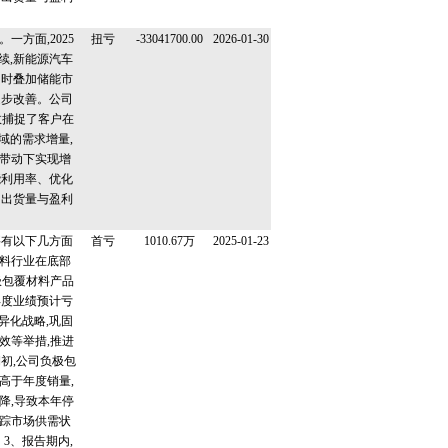
一方面,2025
扭亏
-33041700.00
2026-01-30
续,新能源汽车
同时叠加储能市
逐步改善。公司
效捕捉了客户在
域的需求增量,
带动下实现增
能利用率、优化
了出货量与盈利
要有以下几方面
首亏
1010.67万
2025-01-23
材料行业在底部
极包覆材料产品
年度业绩预计亏
异化战略,巩固
效等举措,推进
初,公司负极包
高于年度销量,
降,导致本年停
踪市场供需状
3、报告期内,