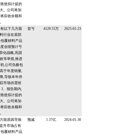
,致使拟计提的
大。公司将加
争将应收余额和
。
要有以下几方面
首亏
4129.55万
2025-01-23
材料行业在底部
极包覆材料产品
年度业绩预计亏
异化战略,巩固
效等举措,推进
初,公司负极包
高于年度销量,
降,导致本年停
踪市场供需状
3、报告期内,
,致使拟计提的
大。公司将加
争将应收余额和
。
方面原因导致:
预减
1.37亿
2024-01-30
步提升市场占有
对包覆材料产品