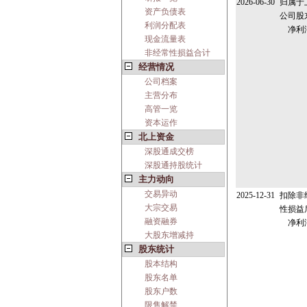
2026-06-30
归属于
资产负债表
公司股
利润分配表
净利
现金流量表
非经常性损益合计
经营情况
公司档案
主营分布
高管一览
资本运作
北上资金
深股通成交榜
深股通持股统计
主力动向
交易异动
2025-12-31
扣除非
大宗交易
性损益
融资融券
净利
大股东增减持
股东统计
股本结构
股东名单
股东户数
限售解禁