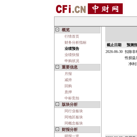
概览
行情首页
财务分析指标
截止日期
预测
业绩预告
2026-06-30
扣除非
业绩快报
性损益
申购状况
净利
重要信息
月报
减持
回购
质押
中标竞拍
版块分析
同行业板块
同地区板块
同概念板块
财报分析
研报一览