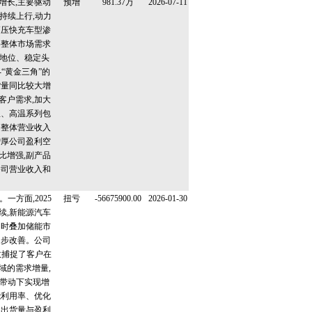
增长,主要驱动
预增
981.37万
2026-07-11
持续上行,动力
高压快充车型渗
料整体市场需求
地位、稳定头
“黄金三角”的
货量同比较大增
客户需求,加大
温、高温系列包
动整体营业收入
增厚公司盈利空
比增强,副产品
公司营业收入和
。
一方面,2025
扭亏
-56675900.00
2026-01-30
续,新能源汽车
同时叠加储能市
逐步改善。公司
效捕捉了客户在
域的需求增量,
带动下实现增
能利用率、优化
了出货量与盈利