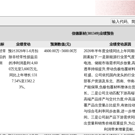
信德新材(301349)业绩预告
指标
业绩变动
预测数值(元)
业绩变动原因
经常
预计2026年1-6月扣
4600.00万~5600.00万
2026年半年度业绩同比上年同期
后的
除非经常性损益后
因素如下:一是新能源行业景气度
润
的净利润盈利:4,60
电池、储能市场需求同步放量,
0万元至5,600万元,
透率持续提升,带动负极包覆材
同比上年增长:131
旺盛。公司依托国内龙头的行业
7.54%至1582.2
部客户资源及东北、西南、华南-
3%。
产能保障,负极包覆材料整体出
长。二是公司主动匹配下游高端
高端产品排产与交付力度,中高
覆产品出货量占比提升,有效拉
与综合毛利率同步改善,进一步
间。三是公司副产品下游需求同
出货量和销售价格双重提升,为
利润带来增量贡献