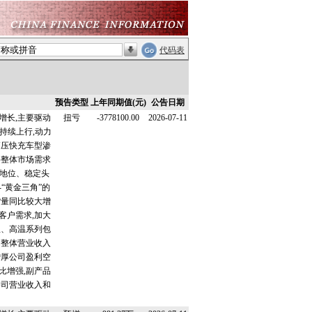
代码表
预告类型
上年同期值(元)
公告日期
增长,主要驱动
扭亏
-3778100.00
2026-07-11
持续上行,动力
高压快充车型渗
料整体市场需求
地位、稳定头
“黄金三角”的
货量同比较大增
客户需求,加大
温、高温系列包
动整体营业收入
增厚公司盈利空
比增强,副产品
公司营业收入和
。