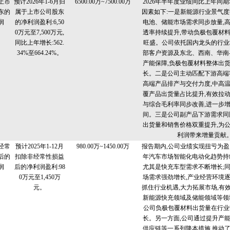
上市
预计2026年1-6月归
6500.00万~7500.00万
2026年半年度业绩同比上年同期
东的
属于上市公司股东
因素如下:一是新能源行业景气度
润
的净利润盈利:6,50
电池、储能市场需求同步放量,
0万元至7,500万元,
透率持续提升,带动负极包覆材
同比上年增长:562.
旺盛。公司依托国内龙头的行业
34%至664.24%。
部客户资源及东北、西南、华南-
产能保障,负极包覆材料整体出
长。二是公司主动匹配下游高端
高端产品排产与交付力度,中高
覆产品出货量占比提升,有效拉
与综合毛利率同步改善,进一步
间。三是公司副产品下游需求同
出货量和销售价格双重提升,为
利润带来增量贡献
经常
预计2025年1-12月
980.00万~1450.00万
报告期内,公司业绩实现扭亏为盈。
后的
扣除非经常性损益
年汽车市场智能化电动化趋势持
润
后的净利润盈利:98
尤其是快充车型需求不断增长;
0万元至1,450万
场需求强劲增长,产业经营环境
元。
抓住行业机遇,大力拓展市场,有
新能源快充领域及储能领域等领
公司负极包覆材料出货量在行业
长。另一方面,公司通过提升产
供应链等一系列降本措施,推动