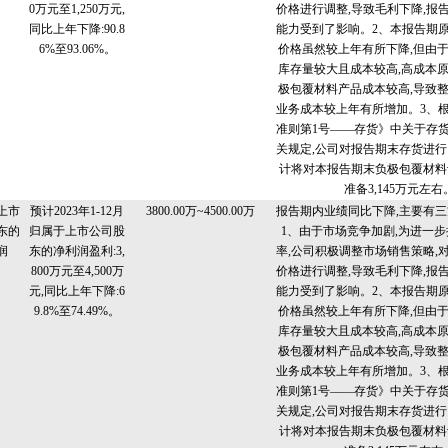
0万元至1,250万元,
价格进行调整,导致毛利下降,报
同比上年下降:90.8
能力受到了影响。2、本报告期
6%至93.06%。
价格虽然较上年有所下降,但由
库存量较大且成本较高,高成本
极包覆材料产品成本较高,导致
业务成本较上年有所增加。3、
准则第1号——存货》中关于存
关规定,公司对报告期末存货进行
计将对本报告期末负极包覆材料
准备3,145万元左右
上市
预计2023年1-12月
3800.00万~4500.00万
报告期内业绩同比下降,主要有三
东的
归属于上市公司股
1、由于市场竞争加剧,为进一
润
东的净利润盈利:3,
率,公司积极调整市场销售策略,
800万元至4,500万
价格进行调整,导致毛利下降,报
元,同比上年下降:6
能力受到了影响。2、本报告期
9.8%至74.49%。
价格虽然较上年有所下降,但由
库存量较大且成本较高,高成本
极包覆材料产品成本较高,导致
业务成本较上年有所增加。3、
准则第1号——存货》中关于存
关规定,公司对报告期末存货进行
计将对本报告期末负极包覆材料