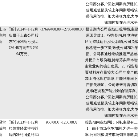
公司部分客户回款周期有所延长
信用减值损失较上年同期增幅较
强信用管控、加大催收力度,力
账期控制在合理水平
上市
预计2024年1-12月
-37699400.00~-27864800.00
报告期内公司业绩出现亏损,主
东的
归属于上市公司股
原因导致:1、报告期内,锂电池
润
东的净利润亏损:2,
区间持续运行,受此影响,公司负
786.48万元至3,769.
价格进一步下降,致使公司2024
94万元。
损。公司将通过继续推进产品差
并提升市场份额,持续落实降本增
主营业务的稳步发展。2、报告期
覆材料库存量较大,公司年度产能
加上消化库存影响,产能利用率下
产损失增加。公司未来将密切跟
况,动态调整产能,控制合理库存。
公司部分客户回款周期有所延长
信用减值损失较上年同期增幅较
强信用管控、加大催收力度,力
账期控制在合理水平
经常
预计2023年1-12月
950.00万~1250.00万
报告期内业绩同比下降,主要有三
后的
扣除非经常性损益
1、由于市场竞争加剧,为进一
润
后的净利润盈利:95
率,公司积极调整市场销售策略,