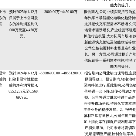
能力的提升。
上市
预计2025年1-12月
3000.00万~4450.00万
报告期内,公司业绩实现扭亏为盈。
东的
归属于上市公司股
年汽车市场智能化电动化趋势持
润
东的净利润盈利:3,
尤其是快充车型需求不断增长;
000万元至4,450万
场需求强劲增长,产业经营环境
元。
抓住行业机遇,大力拓展市场,有
新能源快充领域及储能领域等领
公司负极包覆材料出货量在行业
长。另一方面,公司通过提升产
供应链等一系列降本措施,推动
能力的提升。
经常
预计2024年1-12月
-65686900.00~-48551200.00
报告期内公司业绩出现亏损,主
后的
扣除非经常性损益
原因导致:1、报告期内,锂电池
润
后的净利润亏损:4,
区间持续运行,受此影响,公司负
855.12万元至6,568.
价格进一步下降,致使公司2024
69万元。
损。公司将通过继续推进产品差
并提升市场份额,持续落实降本增
主营业务的稳步发展。2、报告期
覆材料库存量较大,公司年度产能
加上消化库存影响,产能利用率下
产损失增加。公司未来将密切跟
况,动态调整产能,控制合理库存。