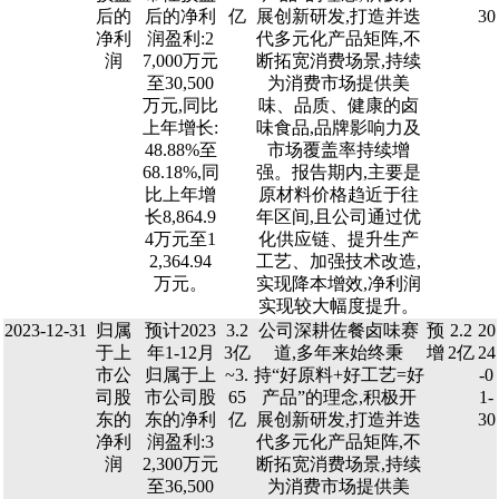
后的
后的净利
亿
展创新研发,打造并迭
30
净利
润盈利:2
代多元化产品矩阵,不
润
7,000万元
断拓宽消费场景,持续
至30,500
为消费市场提供美
万元,同比
味、品质、健康的卤
上年增长:
味食品,品牌影响力及
48.88%至
市场覆盖率持续增
68.18%,同
强。报告期内,主要是
比上年增
原材料价格趋近于往
长8,864.9
年区间,且公司通过优
4万元至1
化供应链、提升生产
2,364.94
工艺、加强技术改造,
万元。
实现降本增效,净利润
实现较大幅度提升。
2023-12-31
归属
预计2023
3.2
公司深耕佐餐卤味赛
预
2.2
20
于上
年1-12月
3亿
道,多年来始终秉
增
2亿
24
市公
归属于上
~3.
持“好原料+好工艺=好
-0
司股
市公司股
65
产品”的理念,积极开
1-
东的
东的净利
亿
展创新研发,打造并迭
30
净利
润盈利:3
代多元化产品矩阵,不
润
2,300万元
断拓宽消费场景,持续
至36,500
为消费市场提供美