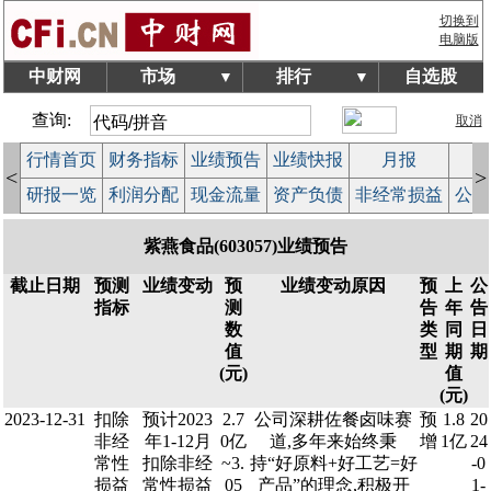
切换到
电脑版
中财网
市场
排行
自选股
▼
▼
查询:
取消
行情首页
财务指标
业绩预告
业绩快报
月报
减
<
>
研报一览
利润分配
现金流量
资产负债
非经常损益
公司
紫燕食品(603057)业绩预告
截止日期
预测
业绩变动
预
业绩变动原因
预
上
公
指标
测
告
年
告
数
类
同
日
值
型
期
期
(元)
值
(元)
2023-12-31
扣除
预计2023
2.7
公司深耕佐餐卤味赛
预
1.8
20
非经
年1-12月
0亿
道,多年来始终秉
增
1亿
24
常性
扣除非经
~3.
持“好原料+好工艺=好
-0
损益
常性损益
05
产品”的理念,积极开
1-