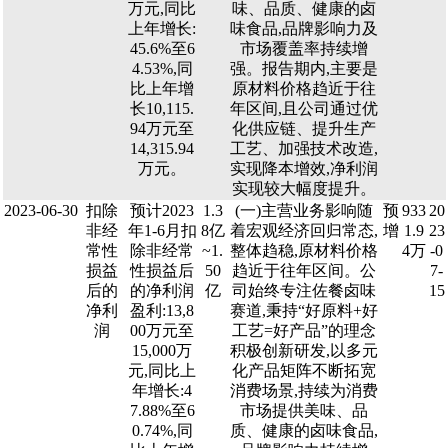
万元,同比
味、品质、健康的卤
上年增长:
味食品,品牌影响力及
45.6%至6
市场覆盖率持续增
4.53%,同
强。报告期内,主要是
比上年增
原材料价格趋近于往
长10,115.
年区间,且公司通过优
94万元至
化供应链、提升生产
14,315.94
工艺、加强技术改造,
万元。
实现降本增效,净利润
实现较大幅度提升。
2023-06-30
扣除
预计2023
1.3
(一)主营业务影响随
预
933
20
非经
年1-6月扣
8亿
着宏观经济回归常态,
增
1.9
23
常性
除非经常
~1.
整体趋稳,原材料价格
4万
-0
损益
性损益后
50
趋近于往年区间。公
7-
后的
的净利润
亿
司始终专注佐餐卤味
15
净利
盈利:13,8
赛道,秉持“好原料+好
润
00万元至
工艺=好产品”的理念
15,000万
积极创新研发,以多元
元,同比上
化产品矩阵不断拓宽
年增长:4
消费场景,持续为消费
7.88%至6
市场提供美味、品
0.74%,同
质、健康的卤味食品,