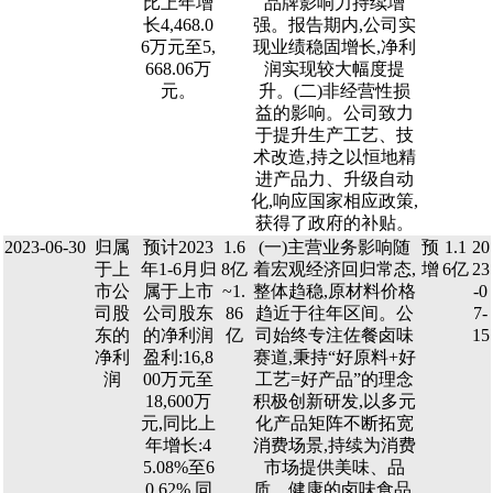
比上年增
品牌影响力持续增
长4,468.0
强。报告期内,公司实
6万元至5,
现业绩稳固增长,净利
668.06万
润实现较大幅度提
元。
升。(二)非经营性损
益的影响。公司致力
于提升生产工艺、技
术改造,持之以恒地精
进产品力、升级自动
化,响应国家相应政策,
获得了政府的补贴。
2023-06-30
归属
预计2023
1.6
(一)主营业务影响随
预
1.1
20
于上
年1-6月归
8亿
着宏观经济回归常态,
增
6亿
23
市公
属于上市
~1.
整体趋稳,原材料价格
-0
司股
公司股东
86
趋近于往年区间。公
7-
东的
的净利润
亿
司始终专注佐餐卤味
15
净利
盈利:16,8
赛道,秉持“好原料+好
润
00万元至
工艺=好产品”的理念
18,600万
积极创新研发,以多元
元,同比上
化产品矩阵不断拓宽
年增长:4
消费场景,持续为消费
5.08%至6
市场提供美味、品
0.62%,同
质、健康的卤味食品,