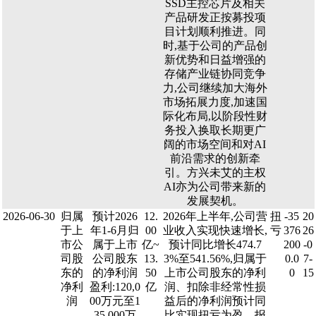
SSD主控芯片及相关
产品研发正按募投项
目计划顺利推进。同
时,基于公司的产品创
新优势和日益增强的
存储产业链协同竞争
力,公司继续加大海外
市场拓展力度,加速国
际化布局,以阶段性财
务投入换取长期更广
阔的市场空间和对AI
前沿需求的创新牵
引。方兴未艾的主权
AI亦为公司带来新的
发展契机。
2026-06-30
归属
预计2026
12.
2026年上半年,公司营
扭
-35
20
于上
年1-6月归
00
业收入实现快速增长,
亏
376
26
市公
属于上市
亿~
预计同比增长474.7
200
-0
司股
公司股东
13.
3%至541.56%,归属于
0.0
7-
东的
的净利润
50
上市公司股东的净利
0
15
净利
盈利:120,0
亿
润、扣除非经常性损
润
00万元至1
益后的净利润预计同
35,000万
比实现扭亏为盈。报