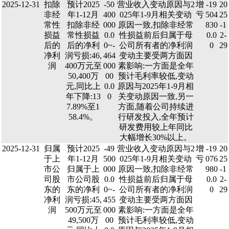
2025-12-31
扣除
预计2025
-50
营业收入变动原因与2
增
-19
20
非经
年1-12月
400
025年1-9月相关变动
亏
504
25
常性
扣除非经
000
原因一致,扣除非经常
830
-1
损益
常性损益
0.0
性损益前后归属于母
0.0
2-
后的
后的净利
0~-
公司所有者的净利润
0
29
净利
润亏损:46,
464
变动主要受两方面因
润
400万元至
000
素影响:一方面是全年
50,400万
00
预计毛利率较低,变动
元,同比上
0.0
原因与2025年1-9月相
年下降:13
0
关变动原因一致,另一
7.89%至1
方面,随着公司持续进
58.4%。
行研发投入,全年预计
研发费用较上年同比
大幅增长30%以上。
2025-12-31
归属
预计2025
-49
营业收入变动原因与2
增
-19
20
于上
年1-12月
500
025年1-9月相关变动
亏
076
25
市公
归属于上
000
原因一致,扣除非经常
980
-1
司股
市公司股
0.0
性损益前后归属于母
0.0
2-
东的
东的净利
0~-
公司所有者的净利润
0
29
净利
润亏损:45,
455
变动主要受两方面因
润
500万元至
000
素影响:一方面是全年
49,500万
00
预计毛利率较低,变动