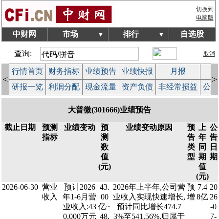
切换到
电脑版
中财网
市场
排行
自选股
▼
▼
查询:
取消
行情首页
财务指标
业绩预告
业绩快报
月报
减
<
>
研报一览
利润分配
现金流量
资产负债
非经常损益
公司
大普微(301666)业绩预告
截止日期
预测
业绩变动
预
业绩变动原因
预
上
公
指标
测
告
年
告
数
类
同
日
值
型
期
期
(元)
值
(元)
2026-06-30
营业
预计2026
43.
2026年上半年,公司营
预
7.4
20
收入
年1-6月营
00
业收入实现快速增长,
增
8亿
26
业收入:43
亿~
预计同比增长474.7
-0
0,000万元
48.
3%至541.56%,归属于
7-