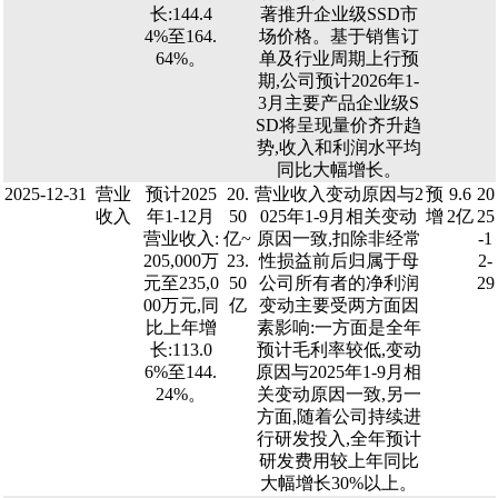
长:144.4
著推升企业级SSD市
4%至164.
场价格。基于销售订
64%。
单及行业周期上行预
期,公司预计2026年1-
3月主要产品企业级S
SD将呈现量价齐升趋
势,收入和利润水平均
同比大幅增长。
2025-12-31
营业
预计2025
20.
营业收入变动原因与2
预
9.6
20
收入
年1-12月
50
025年1-9月相关变动
增
2亿
25
营业收入:
亿~
原因一致,扣除非经常
-1
205,000万
23.
性损益前后归属于母
2-
元至235,0
50
公司所有者的净利润
29
00万元,同
亿
变动主要受两方面因
比上年增
素影响:一方面是全年
长:113.0
预计毛利率较低,变动
6%至144.
原因与2025年1-9月相
24%。
关变动原因一致,另一
方面,随着公司持续进
行研发投入,全年预计
研发费用较上年同比
大幅增长30%以上。