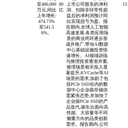
至480,000
00
上市公司股东的净利
15
万元,同比
亿
润、扣除非经常性损
上年增长:
益后的净利润预计同
474.73%
比实现扭亏为盈。报
至541.5
告期内,全球人工智能
6%。
高速发展,各类应用场
景的商业闭环逐步形
成并推广,带动AI数据
中心基础设施投资快
速增长。AI领域训练
与推理投资逐渐并重,
推理场景相关投入显
著提升,KVCache等AI
场景的需求,加剧了包
括PCIe SSD在内的数
据中心企业级存储供
需紧张态势,并加快了
企业级PCIe SSD的产
品迭代,催生出面向高
性能、大容量等不同
侧重方向的品类创新
需求。报告期内,公司