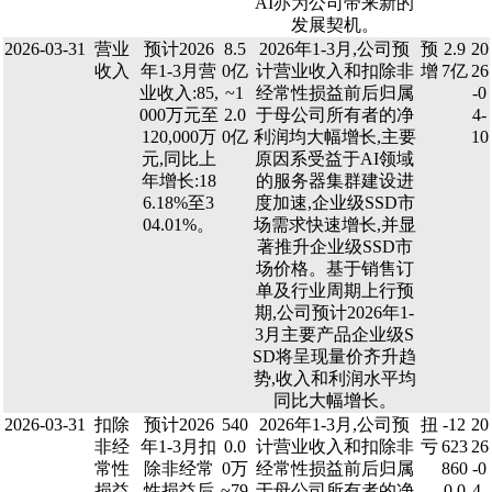
AI亦为公司带来新的
发展契机。
2026-03-31
营业
预计2026
8.5
2026年1-3月,公司预
预
2.9
20
收入
年1-3月营
0亿
计营业收入和扣除非
增
7亿
26
业收入:85,
~1
经常性损益前后归属
-0
000万元至
2.0
于母公司所有者的净
4-
120,000万
0亿
利润均大幅增长,主要
10
元,同比上
原因系受益于AI领域
年增长:18
的服务器集群建设进
6.18%至3
度加速,企业级SSD市
04.01%。
场需求快速增长,并显
著推升企业级SSD市
场价格。基于销售订
单及行业周期上行预
期,公司预计2026年1-
3月主要产品企业级S
SD将呈现量价齐升趋
势,收入和利润水平均
同比大幅增长。
2026-03-31
扣除
预计2026
540
2026年1-3月,公司预
扭
-12
20
非经
年1-3月扣
0.0
计营业收入和扣除非
亏
623
26
常性
除非经常
0万
经常性损益前后归属
860
-0
损益
性损益后
~79
于母公司所有者的净
0.0
4-