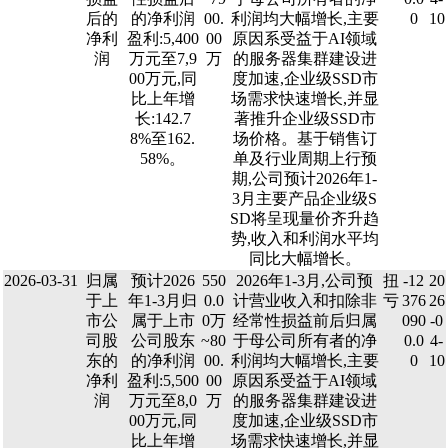
后的
的净利润
00.
利润均大幅增长,主要
0
10
净利
盈利:5,400
00
原因系受益于AI领域
润
万元至7,9
万
的服务器集群建设进
00万元,同
度加速,企业级SSD市
比上年增
场需求快速增长,并显
长:142.7
著推升企业级SSD市
8%至162.
场价格。基于销售订
58%。
单及行业周期上行预
期,公司预计2026年1-
3月主要产品企业级S
SD将呈现量价齐升趋
势,收入和利润水平均
同比大幅增长。
2026-03-31
归属
预计2026
550
2026年1-3月,公司预
扭
-12
20
于上
年1-3月归
0.0
计营业收入和扣除非
亏
376
26
市公
属于上市
0万
经常性损益前后归属
090
-0
司股
公司股东
~80
于母公司所有者的净
0.0
4-
东的
的净利润
00.
利润均大幅增长,主要
0
10
净利
盈利:5,500
00
原因系受益于AI领域
润
万元至8,0
万
的服务器集群建设进
00万元,同
度加速,企业级SSD市
比上年增
场需求快速增长,并显