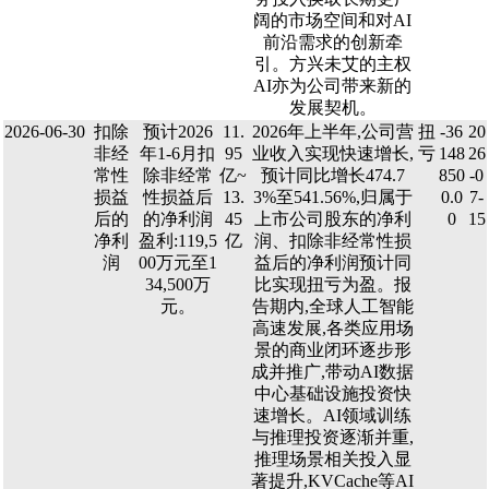
阔的市场空间和对AI
前沿需求的创新牵
引。方兴未艾的主权
AI亦为公司带来新的
发展契机。
2026-06-30
扣除
预计2026
11.
2026年上半年,公司营
扭
-36
20
非经
年1-6月扣
95
业收入实现快速增长,
亏
148
26
常性
除非经常
亿~
预计同比增长474.7
850
-0
损益
性损益后
13.
3%至541.56%,归属于
0.0
7-
后的
的净利润
45
上市公司股东的净利
0
15
净利
盈利:119,5
亿
润、扣除非经常性损
润
00万元至1
益后的净利润预计同
34,500万
比实现扭亏为盈。报
元。
告期内,全球人工智能
高速发展,各类应用场
景的商业闭环逐步形
成并推广,带动AI数据
中心基础设施投资快
速增长。AI领域训练
与推理投资逐渐并重,
推理场景相关投入显
著提升,KVCache等AI