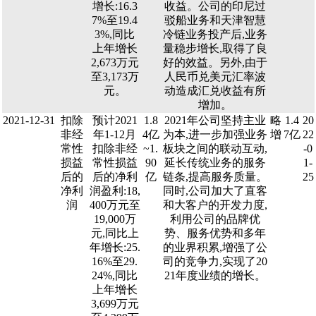
增长:16.3
收益。公司的印尼过
7%至19.4
驳船业务和天津智慧
3%,同比
冷链业务投产后,业务
上年增长
量稳步增长,取得了良
2,673万元
好的效益。另外,由于
至3,173万
人民币兑美元汇率波
元。
动造成汇兑收益有所
增加。
2021-12-31
扣除
预计2021
1.8
2021年公司坚持主业
略
1.4
20
非经
年1-12月
4亿
为本,进一步加强业务
增
7亿
22
常性
扣除非经
~1.
板块之间的联动互动,
-0
损益
常性损益
90
延长传统业务的服务
1-
后的
后的净利
亿
链条,提高服务质量。
25
净利
润盈利:18,
同时,公司加大了直客
润
400万元至
和大客户的开发力度,
19,000万
利用公司的品牌优
元,同比上
势、服务优势和多年
年增长:25.
的业界积累,增强了公
16%至29.
司的竞争力,实现了20
24%,同比
21年度业绩的增长。
上年增长
3,699万元