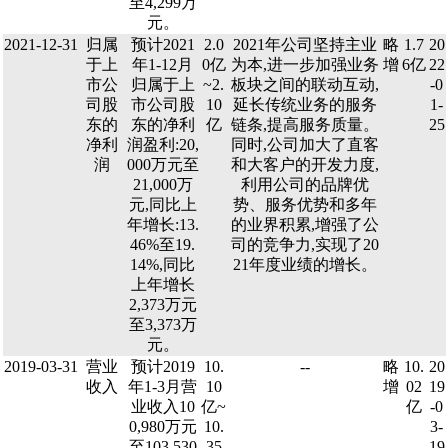
至4,299万
元。
2021-12-31
归属
预计2021
2.0
2021年公司坚持主业
略
1.7
20
于上
年1-12月
0亿
为本,进一步加强业务
增
6亿
22
市公
归属于上
~2.
板块之间的联动互动,
-0
司股
市公司股
10
延长传统业务的服务
1-
东的
东的净利
亿
链条,提高服务质量。
25
净利
润盈利:20,
同时,公司加大了直客
润
000万元至
和大客户的开发力度,
21,000万
利用公司的品牌优
元,同比上
势、服务优势和多年
年增长:13.
的业界积累,增强了公
46%至19.
司的竞争力,实现了20
14%,同比
21年度业绩的增长。
上年增长
2,373万元
至3,373万
元。
2019-03-31
营业
预计2019
10.
--
略
10.
20
收入
年1-3月营
10
增
02
19
业收入10
亿~
亿
-0
0,980万元
10.
3-
至103,530
35
19