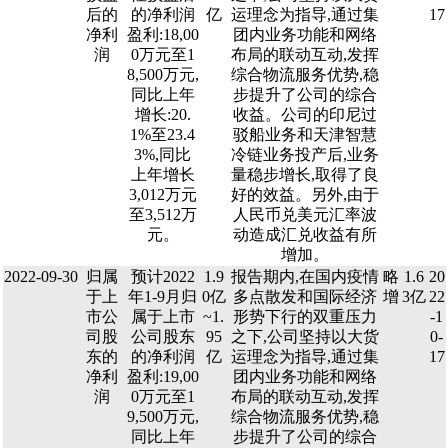
后的
的净利润
亿
运理念为指导,通过集
17
净利
盈利:18,00
团内业务功能和网络
润
0万元至1
布局的联动互动,发挥
8,500万元,
综合物流服务优势,稳
同比上年
步提升了公司的综合
增长:20.
收益。公司的印尼过
1%至23.4
驳船业务和天津智慧
3%,同比
冷链业务投产后,业务
上年增长
量稳步增长,取得了良
3,012万元
好的效益。另外,由于
至3,512万
人民币兑美元汇率波
元。
动造成汇兑收益有所
增加。
2022-09-30
归属
预计2022
1.9
报告期内,在国内疫情
略
1.6
20
于上
年1-9月归
0亿
多点散发和国际经济
增
3亿
22
市公
属于上市
~1.
形势下行的双重压力
-1
司股
公司股东
95
之下,公司坚持以大货
0-
东的
的净利润
亿
运理念为指导,通过集
17
净利
盈利:19,00
团内业务功能和网络
润
0万元至1
布局的联动互动,发挥
9,500万元,
综合物流服务优势,稳
同比上年
步提升了公司的综合