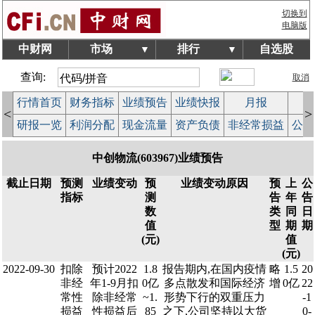
切换到
电脑版
中财网
市场
排行
自选股
▼
▼
查询:
取消
行情首页
财务指标
业绩预告
业绩快报
月报
减
<
>
研报一览
利润分配
现金流量
资产负债
非经常损益
公司
中创物流(603967)业绩预告
截止日期
预测
业绩变动
预
业绩变动原因
预
上
公
指标
测
告
年
告
数
类
同
日
值
型
期
期
(元)
值
(元)
2022-09-30
扣除
预计2022
1.8
报告期内,在国内疫情
略
1.5
20
非经
年1-9月扣
0亿
多点散发和国际经济
增
0亿
22
常性
除非经常
~1.
形势下行的双重压力
-1
损益
性损益后
85
之下,公司坚持以大货
0-