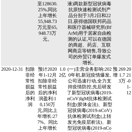
至128630.
液)两款新型冠状病毒
25%,同比
抗原快速检测试剂产
上年增长
品分别于3月2日和22
55,948.73
日,获得德国联邦药品
万元至65,
和医疗器械研究所(Bf
948.73万
ArM)用于居家自由检
元。
测的认证,可以在德国
的商超、药店、互联
网商店等销售,导致公
司的外贸订单爆发式
增长。
2020-12-31
扣除
预计2020
1.0
(一)主营业务影响:202
预
269
20
非经
年1-12月
2亿
0年初,新冠疫情爆发,
增
1.7
21
常性
扣除非经
公司迅速行动,全力支
3万
-0
损益
常性损益
持疫情防控,先后研发
1-
后的
后的净利
了新型冠状病毒(2019-
12
净利
润盈利:1
nCoV)IgM抗体检测试
润
0,150万
剂盒(胶体金法)、新型
元,同比上
冠状病毒(2019-nCoV)
年增长:27
抗体检测试剂盒(上转
7%。同比
发光免疫层析法)、新
上年增长
型冠状病毒(2019-nCo