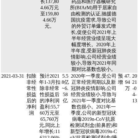
长137,80
药品和医疗器械研究
4.66万元
所(BfArM)用于居家自
至159,80
由检测的认证,驰援德
4.66万
国抗疫需求,导致公司
元。
的外贸订单爆发式增
长,促使公司2021年上
半年经营业绩呈现大
幅度增长。2020年上
半年度,受新冠肺炎疫
情影响,公司经营业绩
较小,导致与2021年同
期对比基数也较小。
2021-03-31
扣除
预计2021
5.5
2020年一季度,受公司
预
47.
20
非经
年1-3月扣
8亿
正常经营周期以及新
增
94
21
常性
除非经常
~6.
冠肺炎疫情影响,公司
万
-0
损益
性损益后
58
经营业绩较小,导致与
4-
后的
的净利润
亿
2021年一季度对比基
13
净利
盈利:55,7
数也很小。2021年一
润
60万元至
季度,公司的新型冠状
65,760万
病毒2019n-CoV抗原
元,同比上
检测试剂盒(前鼻腔)和
年增长:11
新型冠状病毒2019n-C
6212.06%
oV抗原检测试剂盒(唾