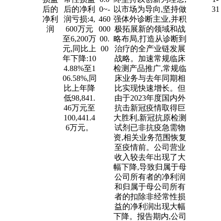
后的
后的净利
0~-
以市场为导向,坚持做
31
净利
润亏损:4,
460
强体外诊断主业,并积
润
600万元
000
极拓展新的领域和战
至6,200万
00.
略布局,打造从诊断到
元,同比上
00
治疗的全产业链发展
年下降:10
战略。加速常规临床
4.88%至1
检测产品推广,常规临
06.58%,同
床业务与去年同期相
比上年降
比实现快速增长。但
低98,841.
由于2023年度国内外
46万元至
抗击新冠疫情取得巨
100,441.4
大胜利,新冠抗原检测
6万元。
试剂已非抗疫急需物
资,相关业务范围恢复
至疫情前。公司营业
收入较去年出现了大
幅下降,导致归属于母
公司所有者的净利润
和归属于母公司所有
者的扣除非经常性损
益的净利润出现大幅
下降。报告期内,公司