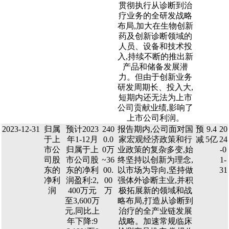
贯彻执行从诊断到治
疗业务的全研发战略
布局,加大在生物创新
药及创新诊断领域的
人员、设备和技术投
入,持续不断的推出新
产品和储备发展潜
力。但由于创新业务
研发周期长、投入大,
短期内还无法为上市
公司贡献业绩,影响了
上市公司利润。
2023-12-31
归属
预计2023
240
报告期内,公司面对国
预
9.4
20
于上
年1-12月
0.0
家宏观经济政策和行
减
5亿
24
市公
归属于上
0万
业政策的复杂多变,始
-0
司股
市公司股
~36
终坚持以创新为理念,
1-
东的
东的净利
00.
以市场为导向,坚持做
31
净利
润盈利:2,
00
强体外诊断主业,并积
润
400万元
万
极拓展新的领域和战
至3,600万
略布局,打造从诊断到
元,同比上
治疗的全产业链发展
年下降:9
战略。加速常规临床