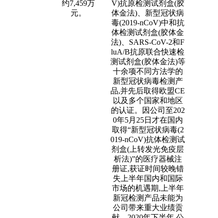
约7,459万
V)抗原检测试剂盒(胶
元。
体金法)、新型冠状病
毒(2019-nCoV)中和抗
体检测试剂盒(胶体金
法)、SARS-CoV-2和F
luA/B抗原联合快速检
测试剂盒(胶体金法)等
十余项不同方法学的
新型冠状病毒检测产
品,并先后取得欧盟CE
以及多个国家和地区
的认证。因公司至202
0年5月25日才在国内
取得“新型冠状病毒(2
019-nCoV)抗体检测试
剂盒(上转发光免疫层
析法)”的医疗器械注
册证,获证时间较晚错
失上半年国内和国际
市场的机遇期,上半年
新冠检测产品未能为
公司带来重大业绩贡
献。2020年下半年,公