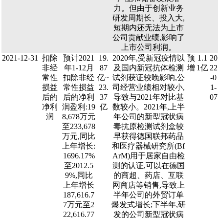
力。但由于创新业务
研发周期长、投入大,
短期内还无法为上市
公司贡献业绩,影响了
上市公司利润。
2021-12-31
扣除
预计2021
19.
2020年,受新冠疫情以
预
1.1
20
非经
年1-12月
87
及国内新冠抗体检测
增
1亿
22
常性
扣除非经
亿~
试剂获证较晚影响,公
-0
损益
常性损益
23.
司经营业绩相对较小,
1-
后的
后的净利
37
导致与2021年对比基
07
净利
润盈利:19
亿
数较小。2021年,上半
润
8,678万元
年公司的新型冠状病
至233,678
毒抗原检测试剂盒较
万元,同比
早获得德国联邦药品
上年增长:
和医疗器械研究所(Bf
1696.17%
ArM)用于居家自由检
至2012.5
测的认证,可以在德国
9%,同比
的商超、药店、互联
上年增长
网商店等销售,导致上
187,616.7
半年公司的外贸订单
7万元至2
爆发式增长;下半年,研
22,616.77
发的公司新型冠状病