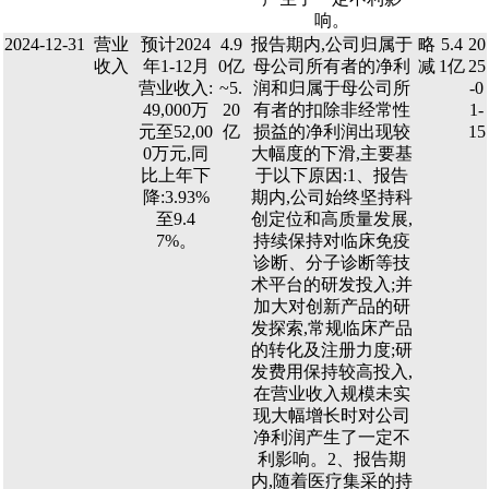
响。
2024-12-31
营业
预计2024
4.9
报告期内,公司归属于
略
5.4
20
收入
年1-12月
0亿
母公司所有者的净利
减
1亿
25
营业收入:
~5.
润和归属于母公司所
-0
49,000万
20
有者的扣除非经常性
1-
元至52,00
亿
损益的净利润出现较
15
0万元,同
大幅度的下滑,主要基
比上年下
于以下原因:1、报告
降:3.93%
期内,公司始终坚持科
至9.4
创定位和高质量发展,
7%。
持续保持对临床免疫
诊断、分子诊断等技
术平台的研发投入;并
加大对创新产品的研
发探索,常规临床产品
的转化及注册力度;研
发费用保持较高投入,
在营业收入规模未实
现大幅增长时对公司
净利润产生了一定不
利影响。2、报告期
内,随着医疗集采的持