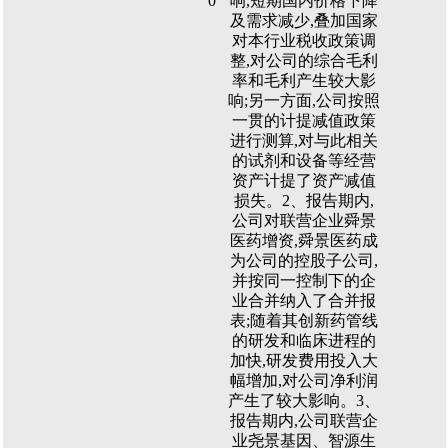
0
响,短期国内价格下降
及需求减少,叠加国家
对本行业税收政策调
整,对公司的综合毛利
率和毛利产生较大影
响;另一方面,公司按照
一贯的计提减值政策
进行测算,对与此相关
的试剂和设备等经营
资产计提了资产减值
损失。2、报告期内,
公司对联营企业舜景
医药增资,舜景医药成
为公司的控股子公司,
并按同一控制下的企
业合并纳入了合并报
表;随着其创新药管线
的研发和临床进程的
加快,研发费用投入大
幅增加,对公司净利润
产生了较大影响。3、
报告期内,公司联营企
业尧景基因、智源生