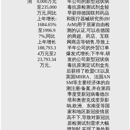
润
0,000万元
年公司的新型冠状病
至235,000
毒抗原检测试剂盒较
万元,同比
早获得德国联邦药品
上年增长:
和医疗器械研究所(Bf
1684.65%
ArM)用于居家自由检
至1996.9
测的认证,可以在德国
7%,同比
的商超、药店、互联
上年增长
网商店等销售,导致上
188,793.3
半年公司的外贸订单
4万元至2
爆发式增长;下半年,研
23,793.34
发的公司新型冠状病
万元。
毒抗原测定试剂盒先
后获得了欧盟CE以及
英国MHRA、法国AN
SM等主要经济体的自
测注册/备案,并在第四
季度受新冠病毒德尔
塔和奥密克戎变异影
响,欧洲、东南亚等国
家和地区新冠疫情居
高不下,导致对新冠抗
原检测试剂需求大幅
增加时,实现了海外新