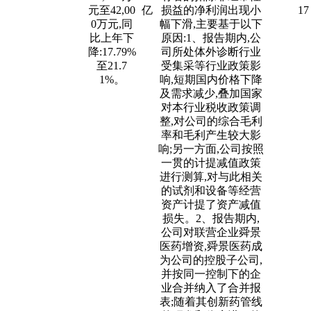
元至42,00
亿
损益的净利润出现小
17
0万元,同
幅下滑,主要基于以下
比上年下
原因:1、报告期内,公
降:17.79%
司所处体外诊断行业
至21.7
受集采等行业政策影
1%。
响,短期国内价格下降
及需求减少,叠加国家
对本行业税收政策调
整,对公司的综合毛利
率和毛利产生较大影
响;另一方面,公司按照
一贯的计提减值政策
进行测算,对与此相关
的试剂和设备等经营
资产计提了资产减值
损失。2、报告期内,
公司对联营企业舜景
医药增资,舜景医药成
为公司的控股子公司,
并按同一控制下的企
业合并纳入了合并报
表;随着其创新药管线