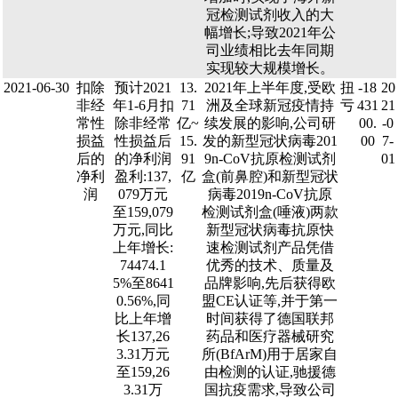
冠检测试剂收入的大
幅增长;导致2021年公
司业绩相比去年同期
实现较大规模增长。
2021-06-30
扣除
预计2021
13.
2021年上半年度,受欧
扭
-18
20
非经
年1-6月扣
71
洲及全球新冠疫情持
亏
431
21
常性
除非经常
亿~
续发展的影响,公司研
00.
-0
损益
性损益后
15.
发的新型冠状病毒201
00
7-
后的
的净利润
91
9n-CoV抗原检测试剂
01
净利
盈利:137,
亿
盒(前鼻腔)和新型冠状
润
079万元
病毒2019n-CoV抗原
至159,079
检测试剂盒(唾液)两款
万元,同比
新型冠状病毒抗原快
上年增长:
速检测试剂产品凭借
74474.1
优秀的技术、质量及
5%至8641
品牌影响,先后获得欧
0.56%,同
盟CE认证等,并于第一
比上年增
时间获得了德国联邦
长137,26
药品和医疗器械研究
3.31万元
所(BfArM)用于居家自
至159,26
由检测的认证,驰援德
3.31万
国抗疫需求,导致公司