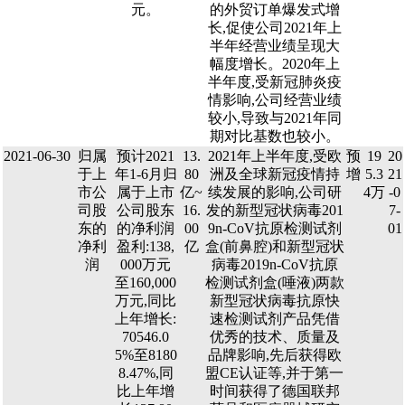
元。
的外贸订单爆发式增
长,促使公司2021年上
半年经营业绩呈现大
幅度增长。2020年上
半年度,受新冠肺炎疫
情影响,公司经营业绩
较小,导致与2021年同
期对比基数也较小。
2021-06-30
归属
预计2021
13.
2021年上半年度,受欧
预
19
20
于上
年1-6月归
80
洲及全球新冠疫情持
增
5.3
21
市公
属于上市
亿~
续发展的影响,公司研
4万
-0
司股
公司股东
16.
发的新型冠状病毒201
7-
东的
的净利润
00
9n-CoV抗原检测试剂
01
净利
盈利:138,
亿
盒(前鼻腔)和新型冠状
润
000万元
病毒2019n-CoV抗原
至160,000
检测试剂盒(唾液)两款
万元,同比
新型冠状病毒抗原快
上年增长:
速检测试剂产品凭借
70546.0
优秀的技术、质量及
5%至8180
品牌影响,先后获得欧
8.47%,同
盟CE认证等,并于第一
比上年增
时间获得了德国联邦