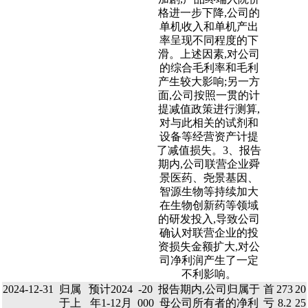
格进一步下降,公司的
单机收入和单机产出
率呈现不同程度的下
滑。上述因素,对公司
的综合毛利率和毛利
产生较大影响;另一方
面,公司按照一贯的计
提减值政策进行测算,
对与此相关的试剂和
设备等经营资产计提
了减值损失。3、报告
期内,公司联营企业舜
景医药、尧景基因、
智源生物等持续加大
在生物创新药等领域
的研发投入,导致公司
确认对联营企业的投
资损失金额扩大,对公
司净利润产生了一定
不利影响。
2024-12-31
归属
预计2024
-20
报告期内,公司归属于
首
273
20
于上
年1-12月
000
母公司所有者的净利
亏
8.2
25