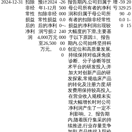
2024-12-31
扣除
预计2024
-26
报告期内,公司归属于
增
-59
20
非经
年1-12月
500
母公司所有者的净利
亏
329
25
常性
扣除非经
000
润和归属于母公司所
90
-0
损益
常性损益
0.0
有者的扣除非经常性
0.0
1-
后的
后的净利
0~-
损益的净利润出现较
0
15
净利
润亏损:2
240
大幅度的下滑,主要基
润
4,000万元
000
于以下原因:1、报告
至26,500
00
期内,公司始终坚持科
万元。
0.0
创定位和高质量发展,
0
持续保持对临床免疫
诊断、分子诊断等技
术平台的研发投入;并
加大对创新产品的研
发探索,常规临床产品
的转化及注册力度;研
发费用保持较高投入,
在营业收入规模未实
现大幅增长时对公司
净利润产生了一定不
利影响。2、报告期
内,随着医疗集采的持
续推进,行业存量竞争
加剧,产品终端入院价