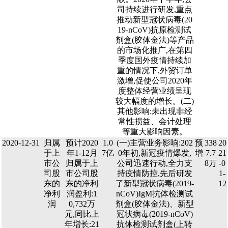
司持续进行研发,重点
推动新型冠状病毒(20
19-nCoV)抗原检测试
剂盒(胶体金法)等产品
的市场化推广,在第四
季度国外疫情持续加
重的情况下,外贸订单
激增,促使公司2020年
度整体经营业绩呈现
较大幅度的增长。(二)
其他影响:未出现非经
常性损益、会计处理
等重大影响因素。
2020-12-31
归属
预计2020
1.0
(一)主营业务影响:202
预
338
20
于上
年1-12月
7亿
0年初,新冠疫情爆发,
增
7.7
21
市公
归属于上
公司迅速行动,全力支
8万
-0
司股
市公司股
持疫情防控,先后研发
1-
东的
东的净利
了新型冠状病毒(2019-
12
净利
润盈利:1
nCoV)IgM抗体检测试
润
0,732万
剂盒(胶体金法)、新型
元,同比上
冠状病毒(2019-nCoV)
年增长:21
抗体检测试剂盒(上转