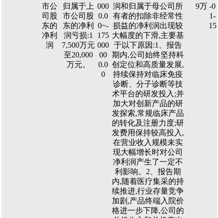
市公
归属于上
000
润和归属于母公司所
9万
-0
司股
市公司股
0.0
有者的扣除非经常性
1-
东的
东的净利
0~-
损益的净利润出现较
15
净利
润亏损:1
175
大幅度的下滑,主要基
润
7,500万元
000
于以下原因:1、报告
至20,000
00
期内,公司始终坚持科
万元。
0.0
创定位和高质量发展,
0
持续保持对临床免疫
诊断、分子诊断等技
术平台的研发投入;并
加大对创新产品的研
发探索,常规临床产品
的转化及注册力度;研
发费用保持较高投入,
在营业收入规模未实
现大幅增长时对公司
净利润产生了一定不
利影响。2、报告期
内,随着医疗集采的持
续推进,行业存量竞争
加剧,产品终端入院价
格进一步下降,公司的