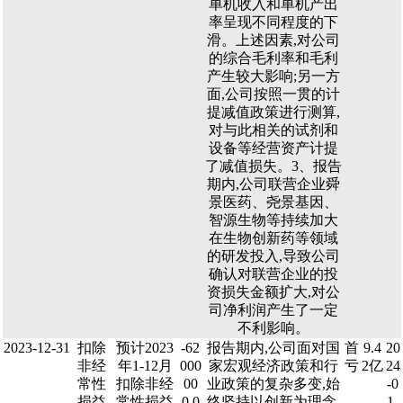
单机收入和单机产出
率呈现不同程度的下
滑。上述因素,对公司
的综合毛利率和毛利
产生较大影响;另一方
面,公司按照一贯的计
提减值政策进行测算,
对与此相关的试剂和
设备等经营资产计提
了减值损失。3、报告
期内,公司联营企业舜
景医药、尧景基因、
智源生物等持续加大
在生物创新药等领域
的研发投入,导致公司
确认对联营企业的投
资损失金额扩大,对公
司净利润产生了一定
不利影响。
2023-12-31
扣除
预计2023
-62
报告期内,公司面对国
首
9.4
20
非经
年1-12月
000
家宏观经济政策和行
亏
2亿
24
常性
扣除非经
00
业政策的复杂多变,始
-0
损益
常性损益
0.0
终坚持以创新为理念,
1-