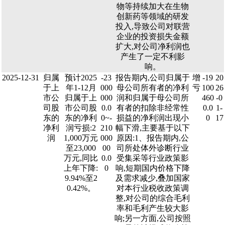
物等持续加大在生物
创新药等领域的研发
投入,导致公司对联营
企业的投资损失金额
扩大,对公司净利润也
产生了一定不利影
响。
2025-12-31
归属
预计2025
-23
报告期内,公司归属于
增
-19
20
于上
年1-12月
000
母公司所有者的净利
亏
100
26
市公
归属于上
000
润和归属于母公司所
460
-0
司股
市公司股
0.0
有者的扣除非经常性
0.0
1-
东的
东的净利
0~-
损益的净利润出现小
0
17
净利
润亏损:2
210
幅下滑,主要基于以下
润
1,000万元
000
原因:1、报告期内,公
至23,000
00
司所处体外诊断行业
万元,同比
0.0
受集采等行业政策影
上年下降:
0
响,短期国内价格下降
9.94%至2
及需求减少,叠加国家
0.42%。
对本行业税收政策调
整,对公司的综合毛利
率和毛利产生较大影
响;另一方面,公司按照