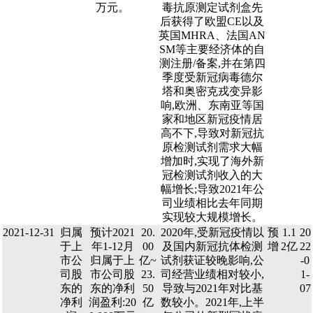
万元。
毒抗原测定试剂盒先
后获得了欧盟CE以及
英国MHRA、法国AN
SM等主要经济体的自
测注册/备案,并在第四
季度受新冠病毒德尔
塔和奥密克戎变异影
响,欧洲、东南亚等国
家和地区新冠疫情居
高不下,导致对新冠抗
原检测试剂需求大幅
增加时,实现了海外新
冠检测试剂收入的大
幅增长;导致2021年公
司业绩相比去年同期
实现较大规模增长。
2021-12-31
归属
预计2021
20.
2020年,受新冠疫情以
预
1.1
20
于上
年1-12月
00
及国内新冠抗体检测
增
2亿
22
市公
归属于上
亿~
试剂获证较晚影响,公
-0
司股
市公司股
23.
司经营业绩相对较小,
1-
东的
东的净利
50
导致与2021年对比基
07
净利
润盈利:20
亿
数较小。2021年,上半