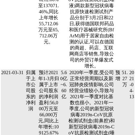
至137071.
液)两款新型冠状病毒
46%,同比
抗原快速检测试剂产
上年增长
品分别于3月2日和22
55,712.06
日,获得德国联邦药品
万元至65,
和医疗器械研究所(Bf
712.06万
ArM)用于居家自由检
元。
测的认证,可以在德国
的商超、药店、互联
网商店等销售,导致公
司的外贸订单爆发式
增长。
2021-03-31
归属
预计2021
5.6
2020年一季度,受公司
预
51.
20
于上
年1-3月归
0亿
正常经营周期以及新
增
27
21
市公
属于上市
~6.
冠肺炎疫情影响,公司
万
-0
司股
公司股东
60
经营业绩较小,导致与
4-
东的
的净利润
亿
2021年一季度对比基
13
净利
盈利:56,0
数也很小。2021年一
润
00万元至
季度,公司的新型冠状
66,000万
病毒2019n-CoV抗原
元,同比上
检测试剂盒(前鼻腔)和
年增长:10
新型冠状病毒2019n-C
9125.67%
oV抗原检测试剂盒(唾