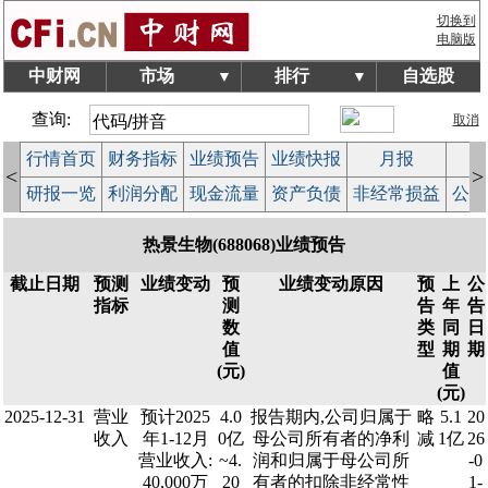
切换到
电脑版
中财网
市场
排行
自选股
▼
▼
查询:
取消
行情首页
财务指标
业绩预告
业绩快报
月报
减
<
>
研报一览
利润分配
现金流量
资产负债
非经常损益
公司
热景生物(688068)业绩预告
截止日期
预测
业绩变动
预
业绩变动原因
预
上
公
指标
测
告
年
告
数
类
同
日
值
型
期
期
(元)
值
(元)
2025-12-31
营业
预计2025
4.0
报告期内,公司归属于
略
5.1
20
收入
年1-12月
0亿
母公司所有者的净利
减
1亿
26
营业收入:
~4.
润和归属于母公司所
-0
40,000万
20
有者的扣除非经常性
1-