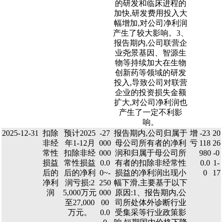
的研发和临床进程的
加快,研发费用投入大
幅增加,对公司净利润
产生了较大影响。3、
报告期内,公司联营企
业尧景基因、智源生
物等持续加大在生物
创新药等领域的研发
投入,导致公司对联营
企业的投资损失金额
扩大,对公司净利润也
产生了一定不利影
响。
2025-12-31
扣除
预计2025
-27
报告期内,公司归属于
增
-23
20
非经
年1-12月
000
母公司所有者的净利
亏
118
26
常性
扣除非经
000
润和归属于母公司所
980
-0
损益
常性损益
0.0
有者的扣除非经常性
0.0
1-
后的
后的净利
0~-
损益的净利润出现小
0
17
净利
润亏损:2
250
幅下滑,主要基于以下
润
5,000万元
000
原因:1、报告期内,公
至27,000
00
司所处体外诊断行业
万元。
0.0
受集采等行业政策影