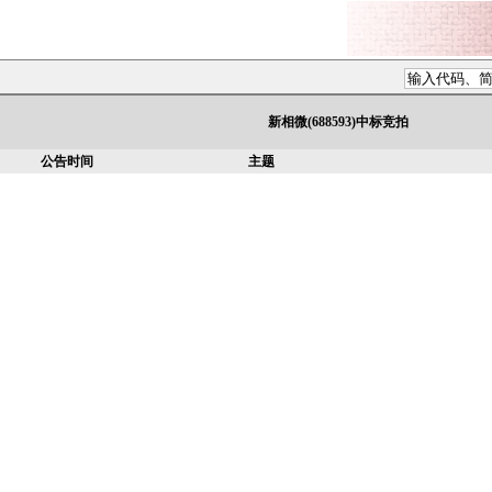
新相微(688593)中标竞拍
公告时间
主题