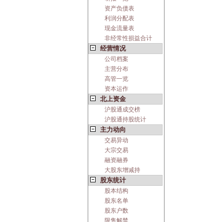
资产负债表
利润分配表
现金流量表
非经常性损益合计
经营情况
公司档案
主营分布
高管一览
资本运作
北上资金
沪股通成交榜
沪股通持股统计
主力动向
交易异动
大宗交易
融资融券
大股东增减持
股东统计
股本结构
股东名单
股东户数
限售解禁