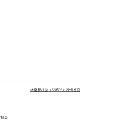
转至新相微（688593）行情首页
作机会