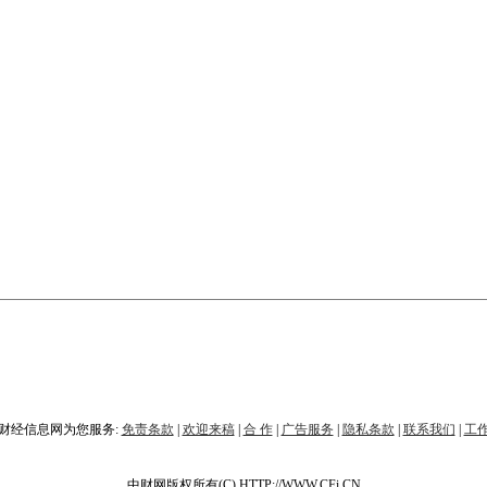
财经信息网为您服务:
免责条款
|
欢迎来稿
|
合 作
|
广告服务
|
隐私条款
|
联系我们
|
工
中财网版权所有(C) HTTP://WWW.CFi.CN