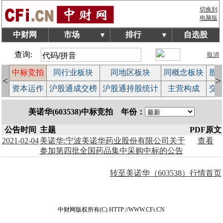
切换到
电脑版
中财网
市场
排行
自选股
▼
▼
查询:
取消
中标竞拍
同行业板块
同地区板块
同概念板块
股
<
>
股
资本运作
沪股通成交榜
沪股通持股统计
主营构成
交
美诺华(603538)中标竞拍 年份：
公告时间
主题
PDF原文
2021-02-04
美诺华:宁波美诺华药业股份有限公司关于
查看
参加第四批全国药品集中采购中标的公告
转至美诺华（603538）行情首页
中财网版权所有(C) HTTP://WWW.CFi.CN