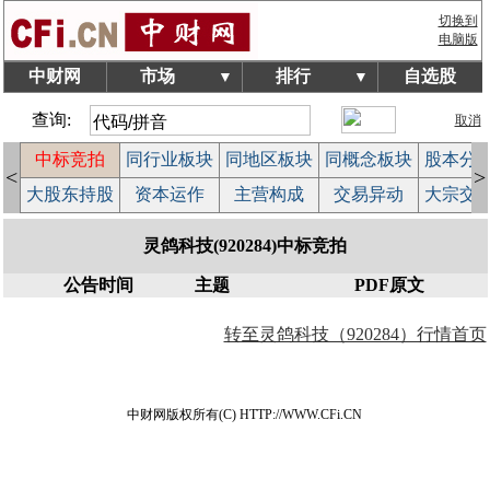
切换到
电脑版
中财网
市场
排行
自选股
▼
▼
查询:
取消
中标竞拍
同行业板块
同地区板块
同概念板块
股本分
<
>
览
大股东持股
资本运作
主营构成
交易异动
大宗交
灵鸽科技(920284)中标竞拍
公告时间
主题
PDF原文
转至灵鸽科技（920284）行情首页
中财网版权所有(C) HTTP://WWW.CFi.CN