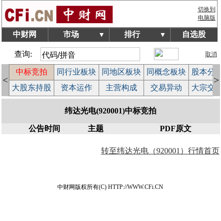
切换到
电脑版
中财网
市场
排行
自选股
▼
▼
查询:
取消
中标竞拍
同行业板块
同地区板块
同概念板块
股本分
<
>
览
大股东持股
资本运作
主营构成
交易异动
大宗交
纬达光电(920001)中标竞拍
公告时间
主题
PDF原文
转至纬达光电（920001）行情首页
中财网版权所有(C) HTTP://WWW.CFi.CN