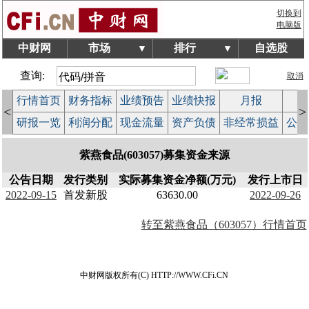
切换到
电脑版
中财网
市场
排行
自选股
▼
▼
查询:
取消
行情首页
财务指标
业绩预告
业绩快报
月报
减
<
>
研报一览
利润分配
现金流量
资产负债
非经常损益
公司
紫燕食品(603057)募集资金来源
公告日期
发行类别
实际募集资金净额(万元)
发行上市日
2022-09-15
首发新股
63630.00
2022-09-26
转至紫燕食品（603057）行情首页
中财网版权所有(C) HTTP://WWW.CFi.CN