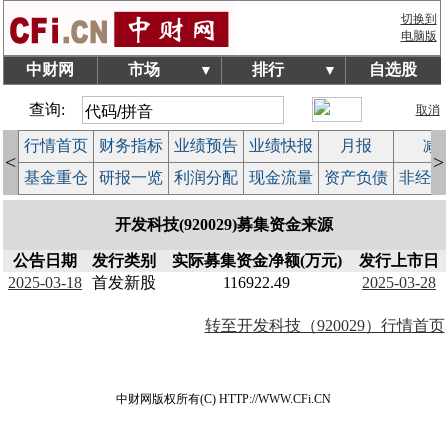
切换到
电脑版
中财网
市场
排行
自选股
▼
▼
查询:
取消
行情首页
财务指标
业绩预告
业绩快报
月报
减
<
>
基金重仓
研报一览
利润分配
现金流量
资产负债
非经常
开发科技(920029)募集资金来源
公告日期
发行类别
实际募集资金净额(万元)
发行上市日
2025-03-18
首发新股
116922.49
2025-03-28
转至开发科技（920029）行情首页
中财网版权所有(C) HTTP://WWW.CFi.CN