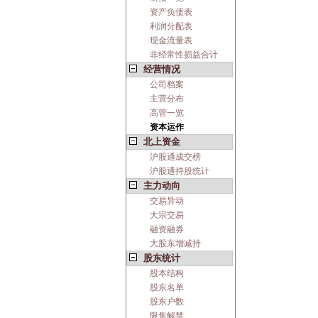
资产负债表
利润分配表
现金流量表
非经常性损益合计
经营情况
公司档案
主营分布
高管一览
资本运作
北上资金
沪股通成交榜
沪股通持股统计
主力动向
交易异动
大宗交易
融资融券
大股东增减持
股东统计
股本结构
股东名单
股东户数
限售解禁