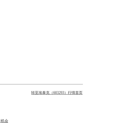
转至埃泰克（603293）行情首页
作机会