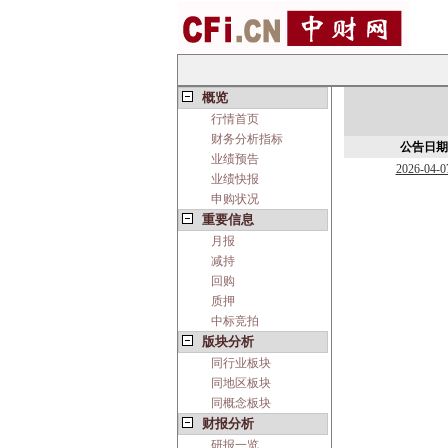
概览
行情首页
财务分析指标
公告日期
业绩预告
2026-04-0
业绩快报
申购状况
重要信息
月报
减持
回购
质押
中标竞拍
版块分析
同行业板块
同地区板块
同概念板块
财报分析
研报一览