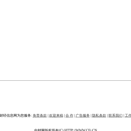
财经信息网为您服务:
免责条款
|
欢迎来稿
|
合 作
|
广告服务
|
隐私条款
|
联系我们
|
工
中财网版权所有(C) HTTP://WWW.CFi.CN