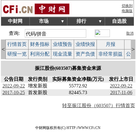
切换到
电脑版
中财网
市场
排行
自选股
▼
▼
查询:
取消
行情首页
财务指标
业绩预告
业绩快报
月报
减
<
>
研报一览
利润分配
现金流量
资产负债
非经常损益
公司
振江股份(603507)募集资金来源
公告日期
发行类别
实际募集资金净额(万元)
发行上市日
2022-09-22
增发新股
55772.92
2022-09-22
2017-10-25
首发新股
82445.73
2017-11-06
转至振江股份（603507）行情首页
中财网版权所有(C) HTTP://WWW.CFi.CN