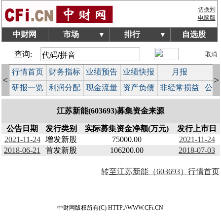
切换到
电脑版
中财网
市场
排行
自选股
▼
▼
查询:
取消
行情首页
财务指标
业绩预告
业绩快报
月报
减
<
>
研报一览
利润分配
现金流量
资产负债
非经常损益
公司
江苏新能(603693)募集资金来源
公告日期
发行类别
实际募集资金净额(万元)
发行上市日
2021-11-24
增发新股
75000.00
2021-11-24
2018-06-21
首发新股
106200.00
2018-07-03
转至江苏新能（603693）行情首页
中财网版权所有(C) HTTP://WWW.CFi.CN