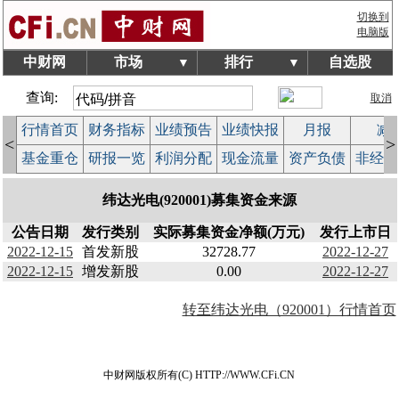
切换到
电脑版
中财网
市场
排行
自选股
▼
▼
查询:
取消
行情首页
财务指标
业绩预告
业绩快报
月报
减
<
>
基金重仓
研报一览
利润分配
现金流量
资产负债
非经常
纬达光电(920001)募集资金来源
公告日期
发行类别
实际募集资金净额(万元)
发行上市日
2022-12-15
首发新股
32728.77
2022-12-27
2022-12-15
增发新股
0.00
2022-12-27
转至纬达光电（920001）行情首页
中财网版权所有(C) HTTP://WWW.CFi.CN