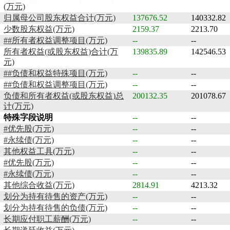
(万元)
归属母公司股东权益合计(万元)
137676.52
140332.82
少数股东权益(万元)
2159.37
2213.70
##所有者权益调整项目(万元)
--
--
所有者权益(或股东权益)合计(万
139835.89
142546.53
元)
##负债和权益特殊项目(万元)
--
--
##负债和权益调整项目(万元)
--
--
负债和所有者权益(或股东权益)总
200132.35
201078.67
计(万元)
特殊字段说明
--
--
#优先股(万元)
--
--
#永续债(万元)
--
--
其他权益工具(万元)
--
--
#优先股(万元)
--
--
#永续债(万元)
--
--
其他综合收益(万元)
2814.91
4213.32
划分为持有待售的资产(万元)
--
--
划分为持有待售的负债(万元)
--
--
长期应付职工薪酬(万元)
--
--