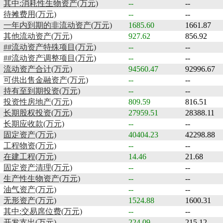
其中:消耗性生物资产(万元)
--
--
待摊费用(万元)
--
--
一年内到期的非流动资产(万元)
1685.60
1661.87
其他流动资产(万元)
927.62
856.92
##流动资产特殊项目(万元)
--
--
##流动资产调整项目(万元)
--
--
流动资产合计(万元)
94560.47
92996.67
可供出售金融资产(万元)
--
--
持有至到期投资(万元)
--
--
投资性房地产(万元)
809.59
816.51
长期股权投资(万元)
27959.51
28388.11
长期应收款(万元)
--
--
固定资产(万元)
40404.23
42298.88
工程物资(万元)
--
--
在建工程(万元)
14.46
21.68
固定资产清理(万元)
--
--
生产性生物资产(万元)
--
--
油气资产(万元)
--
--
无形资产(万元)
1524.88
1600.31
其中:交易席位费(万元)
--
--
开发支出(万元)
224.09
215.12