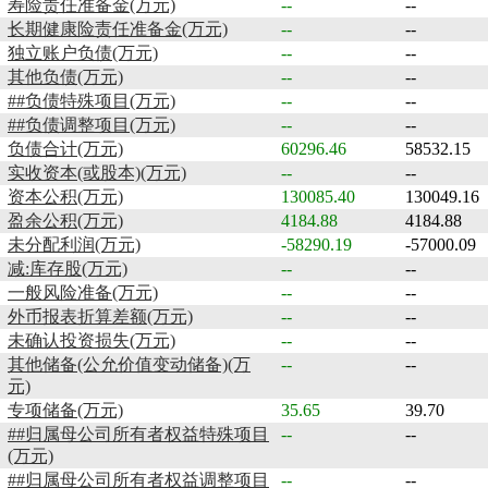
寿险责任准备金(万元)
--
--
长期健康险责任准备金(万元)
--
--
独立账户负债(万元)
--
--
其他负债(万元)
--
--
##负债特殊项目(万元)
--
--
##负债调整项目(万元)
--
--
负债合计(万元)
60296.46
58532.15
实收资本(或股本)(万元)
--
--
资本公积(万元)
130085.40
130049.16
盈余公积(万元)
4184.88
4184.88
未分配利润(万元)
-58290.19
-57000.09
减:库存股(万元)
--
--
一般风险准备(万元)
--
--
外币报表折算差额(万元)
--
--
未确认投资损失(万元)
--
--
其他储备(公允价值变动储备)(万
--
--
元)
专项储备(万元)
35.65
39.70
##归属母公司所有者权益特殊项目
--
--
(万元)
##归属母公司所有者权益调整项目
--
--