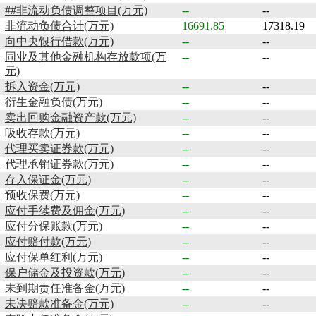
##非流动负债调整项目(万元)
--
--
非流动负债合计(万元)
16691.85
17318.19
向中央银行借款(万元)
--
--
同业及其他金融机构存放款项(万
--
--
元)
拆入资金(万元)
--
--
衍生金融负债(万元)
--
--
卖出回购金融资产款(万元)
--
--
吸收存款(万元)
--
--
代理买卖证券款(万元)
--
--
代理承销证券款(万元)
--
--
存入保证金(万元)
--
--
预收保费(万元)
--
--
应付手续费及佣金(万元)
--
--
应付分保账款(万元)
--
--
应付赔付款(万元)
--
--
应付保单红利(万元)
--
--
保户储金及投资款(万元)
--
--
未到期责任准备金(万元)
--
--
未决赔款准备金(万元)
--
--