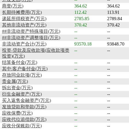
商誉(万元)
364.62
364.62
长期待摊费用(万元)
112.42
113.91
递延所得税资产(万元)
2785.85
2789.84
其他非流动资产(万元)
370.42
370.42
##非流动资产特殊项目(万元)
--
--
##非流动资产调整项目(万元)
--
--
非流动资产合计(万元)
93570.18
93848.70
投资-贷款及应收款项(应收款项类
--
--
投资)(万元)
结算备付金(万元)
--
--
其中:客户备付金(万元)
--
--
存放同业款项(万元)
--
--
贵金属(万元)
--
--
拆出资金(万元)
--
--
衍生金融资产(万元)
--
--
买入返售金融资产(万元)
--
--
发放贷款和垫款(万元)
--
--
应收保费(万元)
--
--
应收代位追偿款(万元)
--
--
应收分保账款(万元)
--
--