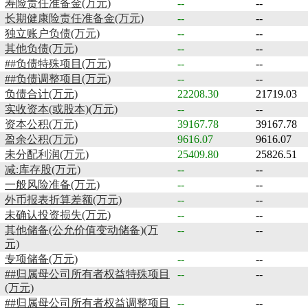
寿险责任准备金(万元)
--
--
长期健康险责任准备金(万元)
--
--
独立账户负债(万元)
--
--
其他负债(万元)
--
--
##负债特殊项目(万元)
--
--
##负债调整项目(万元)
--
--
负债合计(万元)
22208.30
21719.03
实收资本(或股本)(万元)
--
--
资本公积(万元)
39167.78
39167.78
盈余公积(万元)
9616.07
9616.07
未分配利润(万元)
25409.80
25826.51
减:库存股(万元)
--
--
一般风险准备(万元)
--
--
外币报表折算差额(万元)
--
--
未确认投资损失(万元)
--
--
其他储备(公允价值变动储备)(万
--
--
元)
专项储备(万元)
--
--
##归属母公司所有者权益特殊项目
--
--
(万元)
##归属母公司所有者权益调整项目
--
--