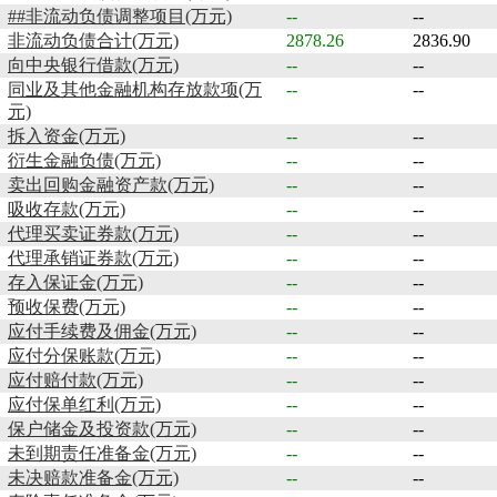
##非流动负债调整项目(万元)
--
--
非流动负债合计(万元)
2878.26
2836.90
向中央银行借款(万元)
--
--
同业及其他金融机构存放款项(万
--
--
元)
拆入资金(万元)
--
--
衍生金融负债(万元)
--
--
卖出回购金融资产款(万元)
--
--
吸收存款(万元)
--
--
代理买卖证券款(万元)
--
--
代理承销证券款(万元)
--
--
存入保证金(万元)
--
--
预收保费(万元)
--
--
应付手续费及佣金(万元)
--
--
应付分保账款(万元)
--
--
应付赔付款(万元)
--
--
应付保单红利(万元)
--
--
保户储金及投资款(万元)
--
--
未到期责任准备金(万元)
--
--
未决赔款准备金(万元)
--
--