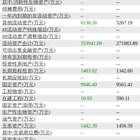
其中:消耗性生物资产(万元)
--
--
待摊费用(万元)
--
--
一年内到期的非流动资产(万元)
--
--
其他流动资产(万元)
6138.26
5267.19
##流动资产特殊项目(万元)
--
--
##流动资产调整项目(万元)
--
--
流动资产合计(万元)
353941.09
271983.89
可供出售金融资产(万元)
--
--
持有至到期投资(万元)
--
--
投资性房地产(万元)
--
--
长期股权投资(万元)
1483.92
1342.60
长期应收款(万元)
--
--
固定资产(万元)
9946.40
9561.41
工程物资(万元)
--
--
在建工程(万元)
10.93
590.11
固定资产清理(万元)
--
--
生产性生物资产(万元)
--
--
油气资产(万元)
--
--
无形资产(万元)
1442.39
1456.59
其中:交易席位费(万元)
--
--
开发支出(万元)
--
--