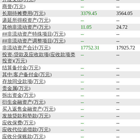
商誉(万元)
--
--
长期待摊费用(万元)
3379.45
3564.05
递延所得税资产(万元)
--
--
其他非流动资产(万元)
11.05
24.72
##非流动资产特殊项目(万元)
--
--
##非流动资产调整项目(万元)
--
--
非流动资产合计(万元)
17752.31
17925.72
投资-贷款及应收款项(应收款项类
--
--
投资)(万元)
结算备付金(万元)
--
--
其中:客户备付金(万元)
--
--
存放同业款项(万元)
--
--
贵金属(万元)
--
--
拆出资金(万元)
--
--
衍生金融资产(万元)
--
--
买入返售金融资产(万元)
--
--
发放贷款和垫款(万元)
--
--
应收保费(万元)
--
--
应收代位追偿款(万元)
--
--
应收分保账款(万元)
--
--