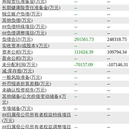
寿险责任准备金(万元)
--
--
长期健康险责任准备金(万元)
--
--
独立账户负债(万元)
--
--
其他负债(万元)
--
--
##负债特殊项目(万元)
--
--
##负债调整项目(万元)
--
--
负债合计(万元)
291561.73
248318.75
实收资本(或股本)(万元)
--
--
资本公积(万元)
111624.39
109794.34
盈余公积(万元)
--
--
未分配利润(万元)
-70157.09
-107146.31
减:库存股(万元)
--
--
一般风险准备(万元)
--
--
外币报表折算差额(万元)
--
--
未确认投资损失(万元)
--
--
其他储备(公允价值变动储备)(万
--
--
元)
专项储备(万元)
--
--
##归属母公司所有者权益特殊项目
--
--
(万元)
##归属母公司所有者权益调整项目
--
--