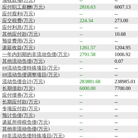
预收款项(万元)
--
--
应付职工薪酬(万元)
2816.63
6007.13
应付股利(万元)
--
--
应交税费(万元)
224.34
273.00
应付利息(万元)
--
--
其他应付款(万元)
--
10.68
预提费用(万元)
--
--
递延收益(万元)
1261.57
1204.95
一年内到期的非流动负债(万元)
2791.58
1006.92
其他流动负债(万元)
--
0.07
##流动负债特殊项目(万元)
--
--
##流动负债调整项目(万元)
--
--
流动负债合计(万元)
283881.68
238985.01
长期借款(万元)
6000.00
7700.00
应付债券(万元)
--
--
长期应付款(万元)
--
--
专项应付款(万元)
--
--
预计负债(万元)
--
--
递延所得税负债(万元)
--
--
其他非流动负债(万元)
--
--
##非流动负债特殊项目(万元)
--
--