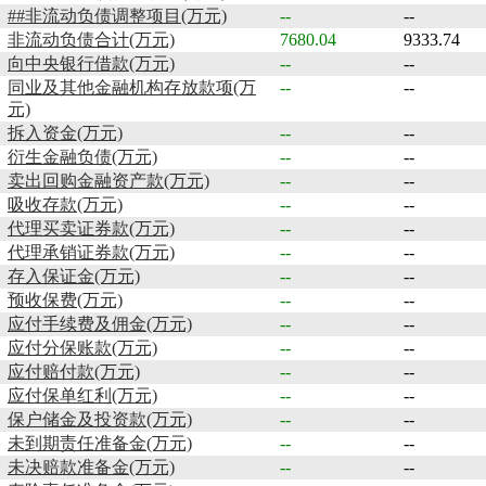
##非流动负债调整项目(万元)
--
--
非流动负债合计(万元)
7680.04
9333.74
向中央银行借款(万元)
--
--
同业及其他金融机构存放款项(万
--
--
元)
拆入资金(万元)
--
--
衍生金融负债(万元)
--
--
卖出回购金融资产款(万元)
--
--
吸收存款(万元)
--
--
代理买卖证券款(万元)
--
--
代理承销证券款(万元)
--
--
存入保证金(万元)
--
--
预收保费(万元)
--
--
应付手续费及佣金(万元)
--
--
应付分保账款(万元)
--
--
应付赔付款(万元)
--
--
应付保单红利(万元)
--
--
保户储金及投资款(万元)
--
--
未到期责任准备金(万元)
--
--
未决赔款准备金(万元)
--
--