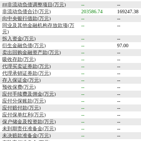
##非流动负债调整项目(万元)
--
--
非流动负债合计(万元)
203586.74
169247.38
向中央银行借款(万元)
--
--
同业及其他金融机构存放款项(万
--
--
元)
拆入资金(万元)
--
--
衍生金融负债(万元)
--
97.00
卖出回购金融资产款(万元)
--
--
吸收存款(万元)
--
--
代理买卖证券款(万元)
--
--
代理承销证券款(万元)
--
--
存入保证金(万元)
--
--
预收保费(万元)
--
--
应付手续费及佣金(万元)
--
--
应付分保账款(万元)
--
--
应付赔付款(万元)
--
--
应付保单红利(万元)
--
--
保户储金及投资款(万元)
--
--
未到期责任准备金(万元)
--
--
未决赔款准备金(万元)
--
--