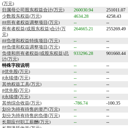
(万元)
归属母公司股东权益合计(万元)
260030.94
251011.07
少数股东权益(万元)
4634.28
4258.43
##所有者权益调整项目(万元)
--
--
所有者权益(或股东权益)合计(万
264665.21
255269.49
元)
##负债和权益特殊项目(万元)
--
--
##负债和权益调整项目(万元)
--
--
负债和所有者权益(或股东权益)总
933296.28
901660.44
计(万元)
特殊字段说明
--
--
#优先股(万元)
--
--
#永续债(万元)
--
--
其他权益工具(万元)
--
--
#优先股(万元)
--
--
#永续债(万元)
--
--
其他综合收益(万元)
-786.74
-100.35
划分为持有待售的资产(万元)
--
--
划分为持有待售的负债(万元)
--
--
长期应付职工薪酬(万元)
--
--