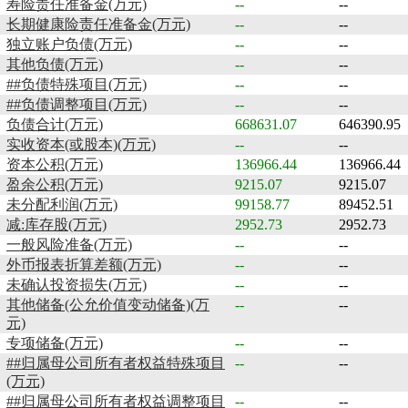
寿险责任准备金(万元)
--
--
长期健康险责任准备金(万元)
--
--
独立账户负债(万元)
--
--
其他负债(万元)
--
--
##负债特殊项目(万元)
--
--
##负债调整项目(万元)
--
--
负债合计(万元)
668631.07
646390.95
实收资本(或股本)(万元)
--
--
资本公积(万元)
136966.44
136966.44
盈余公积(万元)
9215.07
9215.07
未分配利润(万元)
99158.77
89452.51
减:库存股(万元)
2952.73
2952.73
一般风险准备(万元)
--
--
外币报表折算差额(万元)
--
--
未确认投资损失(万元)
--
--
其他储备(公允价值变动储备)(万
--
--
元)
专项储备(万元)
--
--
##归属母公司所有者权益特殊项目
--
--
(万元)
##归属母公司所有者权益调整项目
--
--