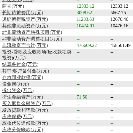
商誉(万元)
12333.12
12333.12
长期待摊费用(万元)
3008.62
5667.75
递延所得税资产(万元)
11233.63
12676.46
其他非流动资产(万元)
10474.01
10476.16
##非流动资产特殊项目(万元)
--
--
##非流动资产调整项目(万元)
--
--
非流动资产合计(万元)
476669.22
458561.49
投资-贷款及应收款项(应收款项类
--
--
投资)(万元)
结算备付金(万元)
--
--
其中:客户备付金(万元)
--
--
存放同业款项(万元)
--
--
贵金属(万元)
--
--
拆出资金(万元)
--
--
衍生金融资产(万元)
71.50
--
买入返售金融资产(万元)
--
--
发放贷款和垫款(万元)
--
--
应收保费(万元)
--
--
应收代位追偿款(万元)
--
--
应收分保账款(万元)
--
--