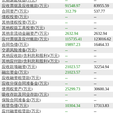
长期递延收益(万元)
--
--
应收票据及应收账款(万元)
91548.97
83955.59
合同资产(万元)
312.79
537.77
债权投资(万元)
--
--
其他债权投资(万元)
--
--
其他权益工具投资(万元)
--
--
其他非流动金融资产(万元)
2632.94
2632.94
应付票据及应付账款(万元)
115735.41
123016.62
合同负债(万元)
19897.23
16464.33
交易风险准备(万元)
--
--
其他应收款(含利息和股利)(万元)
--
--
其他应付款(含利息和股利)(万元)
--
--
应收款项融资(万元)
21023.57
32254.94
融出资金(万元)
21023.57
--
应收融资租赁款(万元)
--
--
应收分保合同准备金(万元)
--
--
使用权资产(万元)
25299.73
30600.34
吸收存款及同业存款(万元)
--
--
保险合同准备金(万元)
--
--
租赁负债(万元)
10304.34
17313.83
应付融资租赁款(万元)
--
--