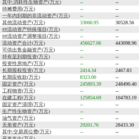
其中:消耗性生物资产(万元)
--
--
待摊费用(万元)
--
--
一年内到期的非流动资产(万元)
--
--
其他流动资产(万元)
33060.95
30528.56
##流动资产特殊项目(万元)
--
--
##流动资产调整项目(万元)
--
--
流动资产合计(万元)
456627.06
443098.96
可供出售金融资产(万元)
--
--
持有至到期投资(万元)
--
--
投资性房地产(万元)
--
--
长期股权投资(万元)
2414.34
2467.83
长期应收款(万元)
8323.00
--
固定资产(万元)
245893.39
248490.40
工程物资(万元)
--
--
在建工程(万元)
125854.69
104783.19
固定资产清理(万元)
--
--
生产性生物资产(万元)
--
--
油气资产(万元)
--
--
无形资产(万元)
29201.76
28433.30
其中:交易席位费(万元)
--
--
开发支出(万元)
--
--